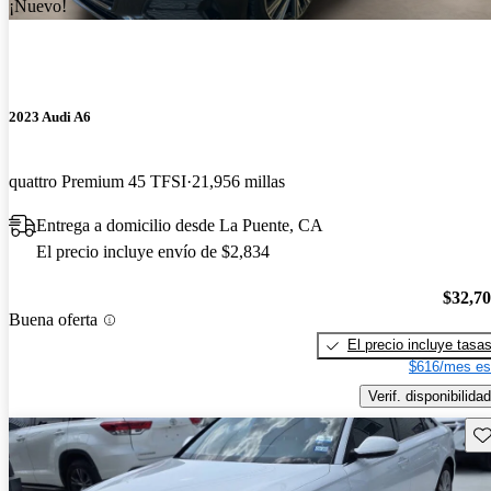
¡Nuevo!
2023 Audi A6
quattro Premium 45 TFSI
21,956 millas
Entrega a domicilio desde La Puente, CA
El precio incluye envío de $2,834
$32,7
Buena oferta
El precio incluye tasa
$616/mes es
Verif. disponibilidad
Gu