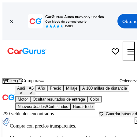
CarGurus: Autos nuevos y usados
Obtene
Con Modo de concesionario
150K+
Audi A6 usados en venta cerca de
Beaumont, TX
Compara
Filtro (2)
Ordenar
Audi
A6
Año
Precio
Millaje
A 100 millas de distancia
Motor
Ocultar resultados de entrega
Color
Nuevos/Usados/Certificados
Borrar todo
290 vehículos encontrados
Guardar búsque
Compra con precios transparentes.