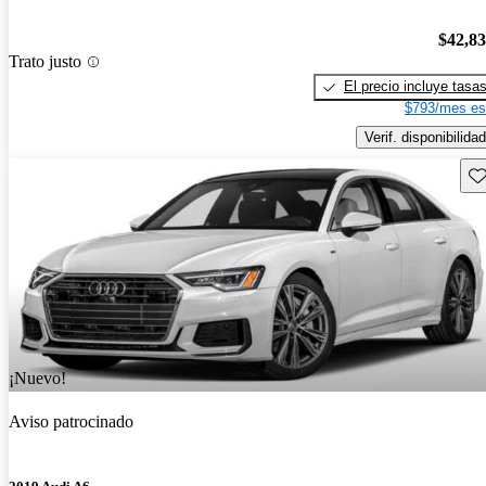
$42,8
Trato justo
El precio incluye tasa
$793/mes es
Verif. disponibilidad
Gu
¡Nuevo!
Aviso patrocinado