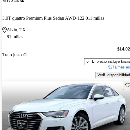
2017 Audi A6
3.0T quattro Premium Plus Sedan AWD
122,011 millas
Alvin, TX
81 millas
$14,0
Trato justo
El precio incluye tasa
$271/mes es
Verif. disponibilidad
Gu