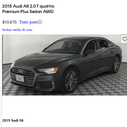
2015 Audi A6 2.0T quattro
Premium Plus Sedan AWD
$10,675
Trato justo
Incluye tarifas de conc.
Gu
2019 Audi A6