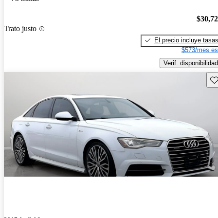
$30,7
Trato justo
El precio incluye tasa
$573/mes es
Verif. disponibilidad
Gu