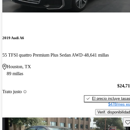
2019 Audi A6
55 TFSI quattro Premium Plus Sedan AWD
48,641 millas
Houston, TX
89 millas
$24,7
Trato justo
El precio incluye tasa
$478/mes es
Verif. disponibilidad
Gu