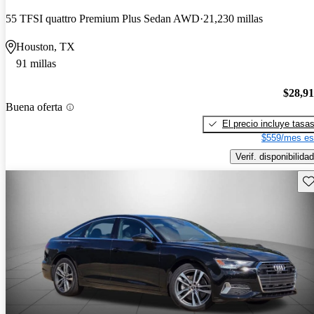
55 TFSI quattro Premium Plus Sedan AWD
21,230 millas
Houston, TX
91 millas
$28,9
Buena oferta
El precio incluye tasa
$559/mes es
Verif. disponibilidad
Gu