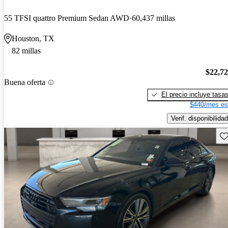
55 TFSI quattro Premium Sedan AWD
60,437 millas
Houston, TX
82 millas
$22,7
Buena oferta
El precio incluye tasa
$440/mes es
Verif. disponibilidad
Gu