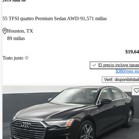
2019 Audi A6
55 TFSI quattro Premium Sedan AWD
91,571 millas
Houston, TX
89 millas
$19,6
Trato justo
El precio incluye tasa
$380/mes es
Verif. disponibilidad
Gu