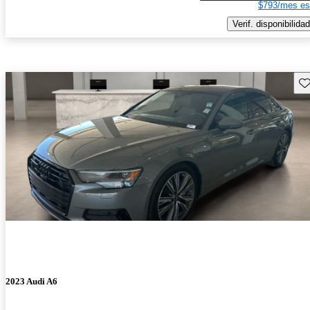
$793/mes es
Verif. disponibilidad
Gu
2023 Audi A6