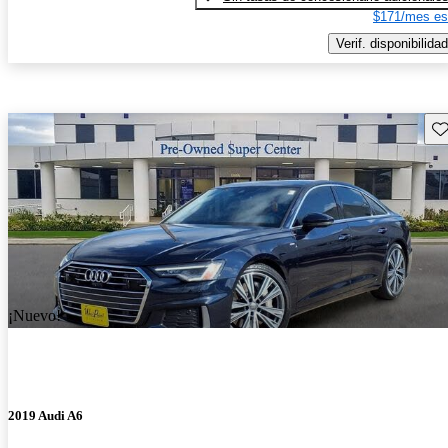
$171/mes es
Verif. disponibilidad
Gu
¡Nuevo!
2019 Audi A6