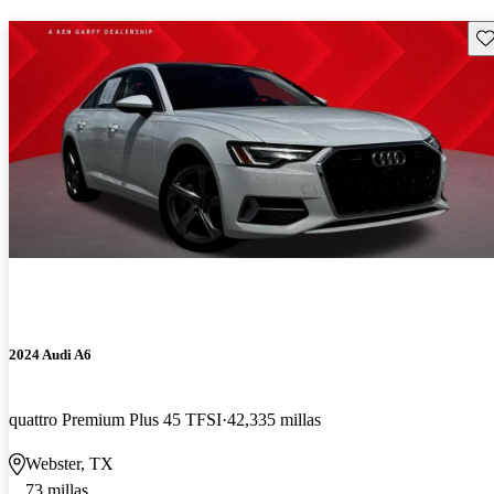
Gu
2024 Audi A6
quattro Premium Plus 45 TFSI
42,335 millas
Webster, TX
73 millas