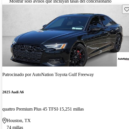
Mostrar solo avisos que incluyan tasas del concesionario
Gu
Patrocinado por
AutoNation Toyota Gulf Freeway
2025 Audi A6
quattro Premium Plus 45 TFSI
15,251 millas
Houston, TX
74 millas