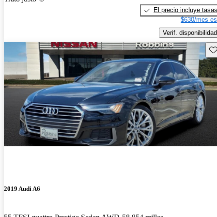
El precio incluye tasa
$630/mes es
Verif. disponibilidad
Gu
2019 Audi A6