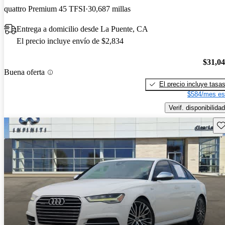
quattro Premium 45 TFSI
30,687 millas
Entrega a domicilio desde La Puente, CA
El precio incluye envío de $2,834
$31,0
Buena oferta
El precio incluye tasa
$584/mes es
Verif. disponibilidad
Gu