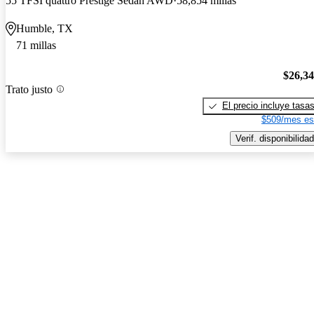
55 TFSI quattro Prestige Sedan AWD
58,854 millas
Humble, TX
71 millas
$26,3
Trato justo
El precio incluye tasa
$509/mes es
Verif. disponibilidad