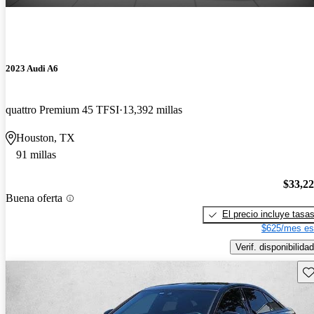
2023 Audi A6
quattro Premium 45 TFSI
13,392 millas
Houston, TX
91 millas
$33,2
Buena oferta
El precio incluye tasa
$625/mes es
Verif. disponibilidad
Gu