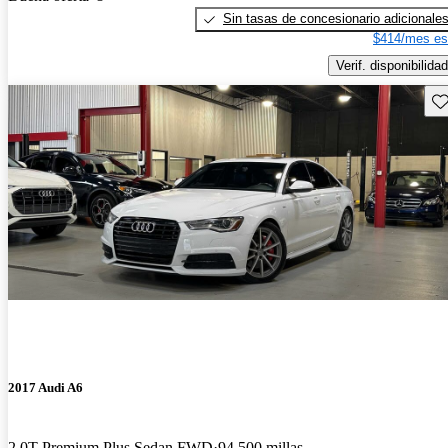
Sin tasas de concesionario adicionale
$414/mes es
Verif. disponibilidad
Gu
2017 Audi A6
2.0T Premium Plus Sedan FWD
94,500 millas