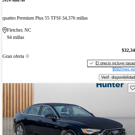
2024 Audi A6
quattro Premium Plus 55 TFSI
34,376 millas
Fletcher, NC
94 millas
$32,3
Gran oferta
El precio incluye tasa
$592/mes es
Verif. disponibilidad
Gu