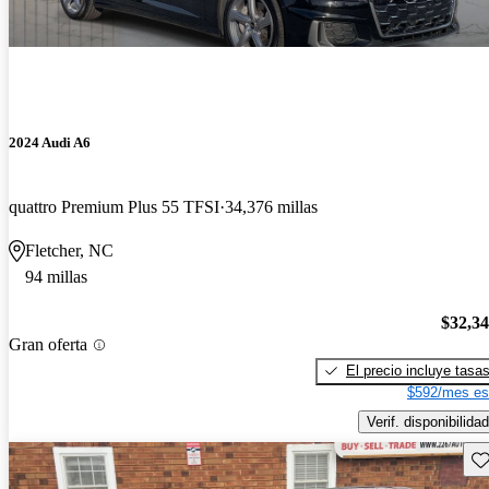
2024 Audi A6
quattro Premium Plus 55 TFSI
34,376 millas
Fletcher, NC
94 millas
$32,3
Gran oferta
El precio incluye tasa
$592/mes es
Verif. disponibilidad
Gu