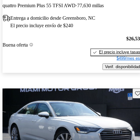
quattro Premium Plus 55 TFSI AWD
77,630 millas
Entrega a domicilio desde Greensboro, NC
El precio incluye envío de $240
$26,5
Buena oferta
El precio incluye tasa
$499/mes es
Verif. disponibilidad
Gu