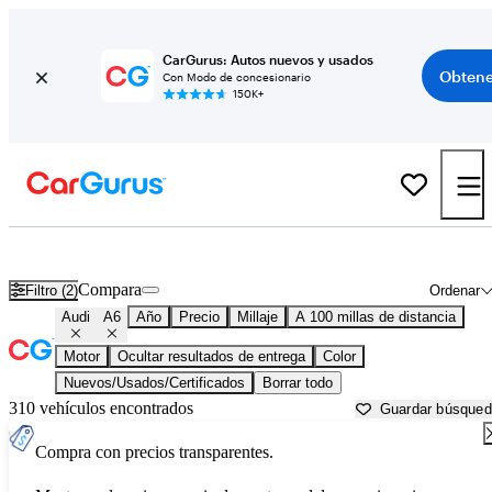
CarGurus: Autos nuevos y usados
Obtene
Con Modo de concesionario
150K+
Audi A6 usados en venta cerca de
Abingdon, VA
Compara
Filtro (2)
Ordenar
Audi
A6
Año
Precio
Millaje
A 100 millas de distancia
Motor
Ocultar resultados de entrega
Color
Nuevos/Usados/Certificados
Borrar todo
310 vehículos encontrados
Guardar búsque
Compra con precios transparentes.