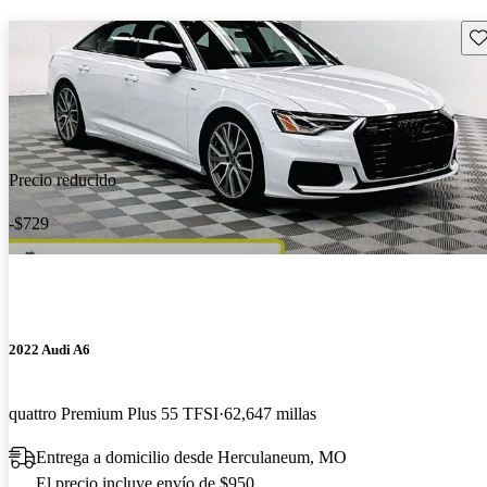
Gu
Precio reducido
-$729
2022 Audi A6
quattro Premium Plus 55 TFSI
62,647 millas
Entrega a domicilio desde Herculaneum, MO
El precio incluye envío de $950