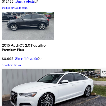
$13,183
Buena oferta
Incluye tarifas de conc.
2015 Audi Q5 2.0T quattro
Premium Plus
$8,995
Sin calificación
Se aplican tarifas
Gu