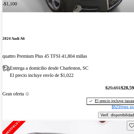
-$1,100
2024 Audi A6
quattro Premium Plus 45 TFSI
41,804 millas
Entrega a domicilio desde Charleston, SC
El precio incluye envío de $1,022
$29,691
$28,5
Gran oferta
El precio incluye tasa
$523/mes es
Verif. disponibilidad
Gu