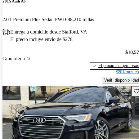
2015 Audi A6
2.0T Premium Plus Sedan FWD
98,210 millas
Entrega a domicilio desde Stafford, VA
El precio incluye envío de $278
$10,5
Gran oferta
El precio incluye tasa
$201/mes es
Verif. disponibilidad
Gu