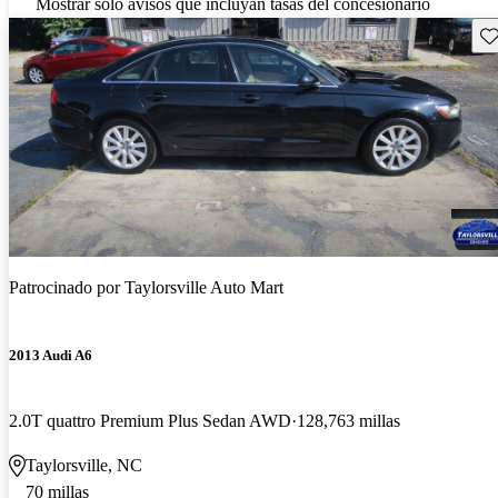
Mostrar solo avisos que incluyan tasas del concesionario
Gu
Patrocinado por
Taylorsville Auto Mart
2013 Audi A6
2.0T quattro Premium Plus Sedan AWD
128,763 millas
Taylorsville, NC
70 millas