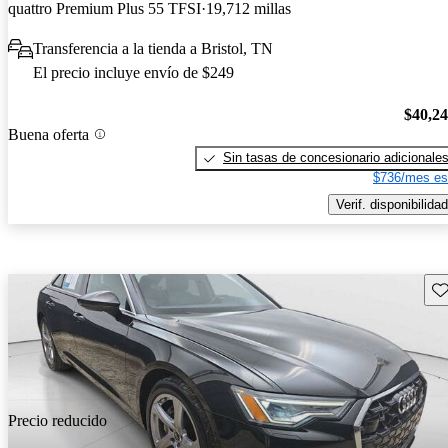
quattro Premium Plus 55 TFSI
19,712 millas
Transferencia a la tienda a Bristol, TN
El precio incluye envío de $249
$40,2
Buena oferta
Sin tasas de concesionario adicionale
$736/mes es
Verif. disponibilidad
Gu
Precio reducido