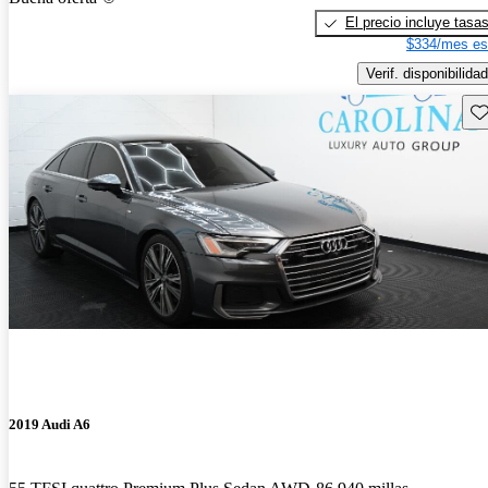
El precio incluye tasa
$334/mes es
Verif. disponibilidad
Gu
2019 Audi A6