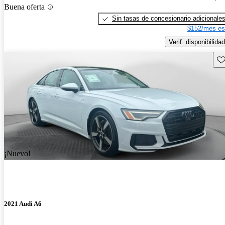
Buena oferta
Sin tasas de concesionario adicionale
$152/mes es
Verif. disponibilidad
Gu
¡Nuevo!
2021 Audi A6