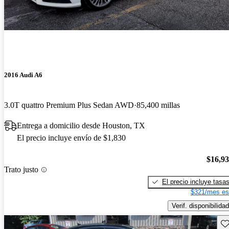
2016 Audi A6
3.0T quattro Premium Plus Sedan AWD
85,400 millas
Entrega a domicilio desde Houston, TX
El precio incluye envío de $1,830
$16,9
Trato justo
El precio incluye tasa
$321/mes es
Verif. disponibilidad
Gu