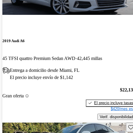
2019 Audi A6
45 TFSI quattro Premium Sedan AWD
42,445 millas
Entrega a domicilio desde Miami, FL
El precio incluye envío de $1,142
$22,1
Gran oferta
El precio incluye tasa
$420/mes es
Verif. disponibilidad
Gu