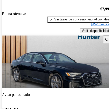
$7,9
Buena oferta
Sin tasas de concesionario adicionale
$152/mes es
Verif. disponibilidad
Gu
Aviso patrocinado