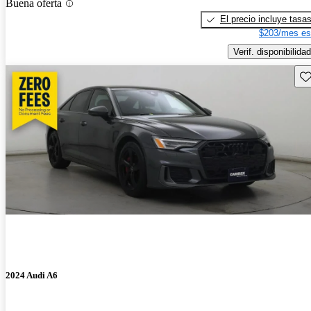
Buena oferta
El precio incluye tasa
$203/mes es
Verif. disponibilidad
Gu
2024 Audi A6