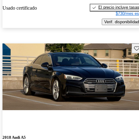
El precio incluye tasa
Usado certificado
$730/mes es
Verif. disponibilidad
Gu
2018 Audi A5