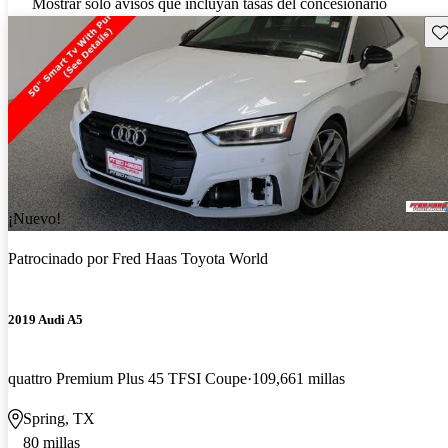
Mostrar solo avisos que incluyan tasas del concesionario
Gu
¡Nuevo!
Patrocinado por
Fred Haas Toyota World
2019 Audi A5
quattro Premium Plus 45 TFSI Coupe
109,661 millas
Spring, TX
80 millas