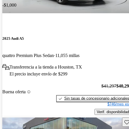
-$1,000
2025 Audi A5
quattro Premium Plus Sedan
11,055 millas
Transferencia a la tienda a Houston, TX
El precio incluye envío de $299
$41,297
$40,2
Buena oferta
Sin tasas de concesionario adicionale
$746/mes es
Verif. disponibilidad
Gu