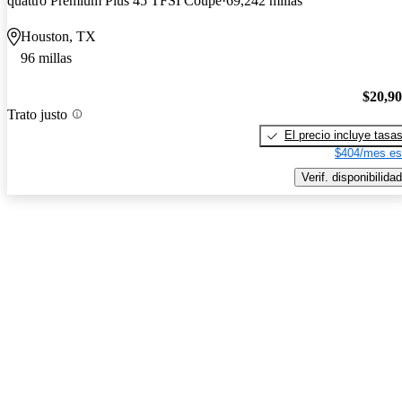
quattro Premium Plus 45 TFSI Coupe
69,242 millas
Houston, TX
96 millas
$20,9
Trato justo
El precio incluye tasa
$404/mes es
Verif. disponibilidad