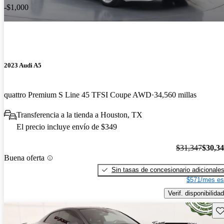
-$1,000
2023 Audi A5
quattro Premium S Line 45 TFSI Coupe AWD
34,560 millas
Transferencia a la tienda a Houston, TX
El precio incluye envío de $349
$31,347
$30,3
Buena oferta
Sin tasas de concesionario adicionale
$571/mes es
Verif. disponibilidad
Gu