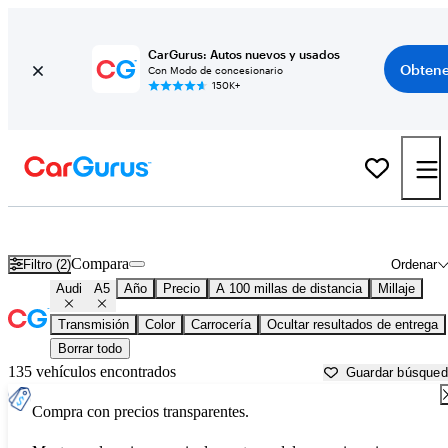
CarGurus: Autos nuevos y usados
Obtene
Con Modo de concesionario
150K+
Audi A5 usados en venta cerca de
Beaumont, TX
Compara
Filtro (2)
Ordenar
Audi
A5
Año
Precio
A 100 millas de distancia
Millaje
Transmisión
Color
Carrocería
Ocultar resultados de entrega
Borrar todo
135 vehículos encontrados
Guardar búsque
Compra con precios transparentes.