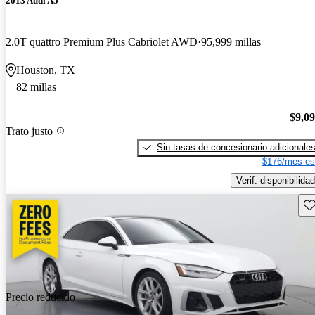
2013 Audi A5
2.0T quattro Premium Plus Cabriolet AWD
95,999 millas
Houston, TX
82 millas
$9,0
Trato justo
Sin tasas de concesionario adicionale
$176/mes es
Verif. disponibilidad
Gu
Precio reducido