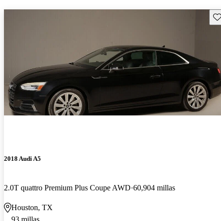
Gu
2018 Audi A5
2.0T quattro Premium Plus Coupe AWD
60,904 millas
Houston, TX
93 millas