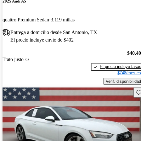
2025 Audi A5
quattro Premium Sedan
3,119 millas
Entrega a domicilio desde San Antonio, TX
El precio incluye envío de $402
$40,4
Trato justo
El precio incluye tasa
$748/mes es
Verif. disponibilidad
Gu