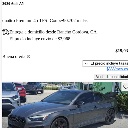
2020 Audi A5
quattro Premium 45 TFSI Coupe
90,702 millas
Entrega a domicilio desde Rancho Cordova, CA
El precio incluye envío de $2,968
$19,0
Buena oferta
El precio incluye tasa
$368/mes es
Verif. disponibilidad
Gu