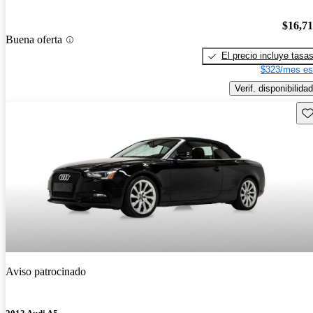
$16,7
Buena oferta
El precio incluye tasa
$323/mes es
Verif. disponibilidad
Gu
Aviso patrocinado