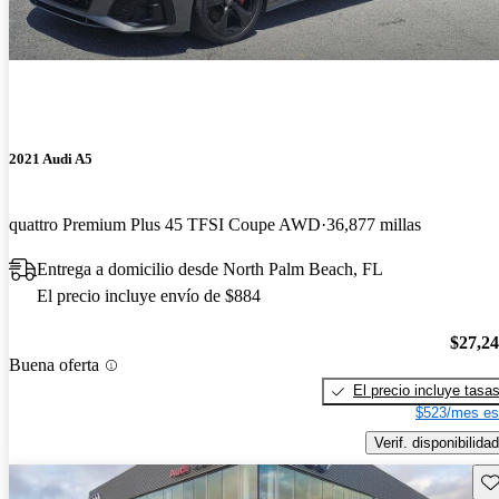
2021 Audi A5
quattro Premium Plus 45 TFSI Coupe AWD
36,877 millas
Entrega a domicilio desde North Palm Beach, FL
El precio incluye envío de $884
$27,2
Buena oferta
El precio incluye tasa
$523/mes es
Verif. disponibilidad
Gu