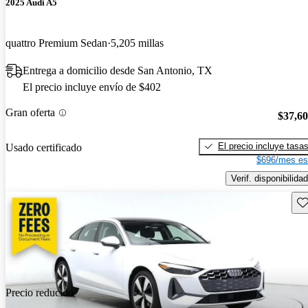
2025 Audi A5
quattro Premium Sedan
5,205 millas
Entrega a domicilio desde San Antonio, TX
El precio incluye envío de $402
Gran oferta
$37,6
El precio incluye tasa
Usado certificado
$696/mes es
Verif. disponibilidad
Gu
Precio reducido