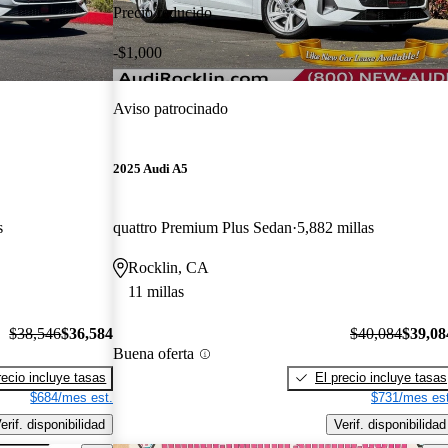
Precio reducido
-$1,000
Aviso patrocinado
2025 Audi A5
s
quattro Premium Plus Sedan
5,882 millas
Rocklin, CA
11 millas
$38,546
$36,584
$40,084
$39,08
Buena oferta
recio incluye tasas
El precio incluye tasas
$684/mes est.
$731/mes est
erif. disponibilidad
Verif. disponibilidad