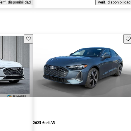
erif. disponibilidad
Verif. disponibilidad
Guarda este Aviso
Gu
2025 Audi A5