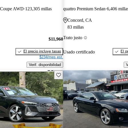
rt Coupe AWD
123,305 millas
quattro Premium Sedan
6,406 milla
Concord, CA
83 millas
Trato justo
$11,960
El precio incluye tasas
El p
Usado certificado
$234/mes est.
Verif. disponibilidad
V
Guarda este Aviso