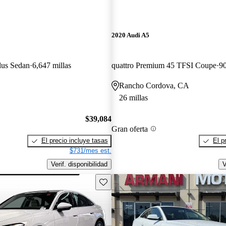
2020 Audi A5
lus Sedan
6,647 millas
quattro Premium 45 TFSI Coupe
90
Rancho Cordova, CA
26 millas
$39,084
Gran oferta
El precio incluye tasas
El p
$731/mes est.
Verif. disponibilidad
V
Guarda este Aviso