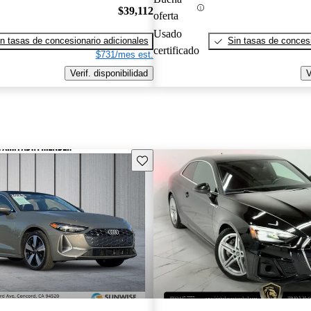
$39,112
oferta
Usado
n tasas de concesionario adicionales
Sin tasas de concesi
certificado
$731/mes est.
Verif. disponibilidad
V
Guarda este Aviso