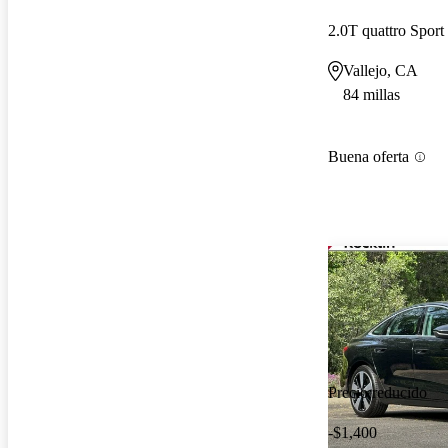
2.0T quattro Spo
Vallejo, CA
84 millas
Buena oferta
Precio reducido
-$1,400