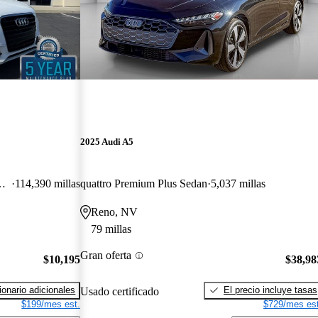
2025 Audi A5
um Plus Coupe AWD
114,390 millas
quattro Premium Plus Sedan
5,037 millas
Reno, NV
79 millas
Gran oferta
$10,195
$38,98
onario adicionales
El precio incluye tasas
Usado certificado
$199/mes est.
$729/mes est