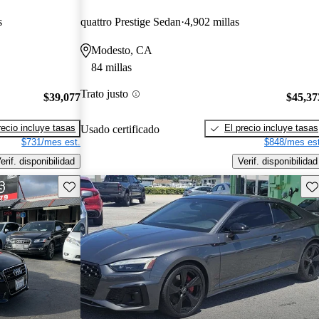
s
quattro Prestige Sedan
4,902 millas
Modesto, CA
84 millas
Trato justo
$39,077
$45,37
recio incluye tasas
El precio incluye tasas
Usado certificado
$731/mes est.
$848/mes est
erif. disponibilidad
Verif. disponibilidad
Guarda este Aviso
Gu