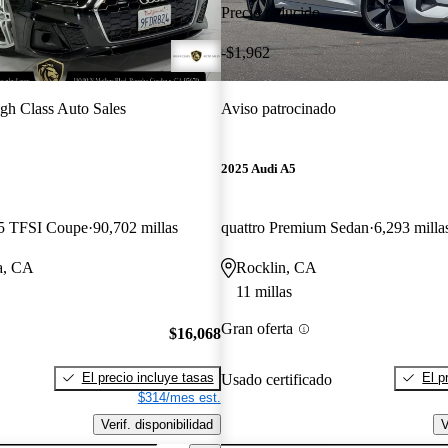
Precio reducido
-$1,962
gh Class Auto Sales
Aviso patrocinado
2025 Audi A5
45 TFSI Coupe
90,702 millas
quattro Premium Sedan
6,293 milla
a, CA
Rocklin, CA
11 millas
Gran oferta
$16,068
El precio incluye tasas
El p
Usado certificado
$314/mes est.
Verif. disponibilidad
V