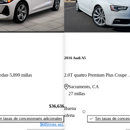
2016 Audi A5
edan
5,899 millas
2.0T quattro Premi
Sacramento, CA
27 millas
$36,636
Buena
oferta
n tasas de concesionario adicionales
Sin tasas de concesi
$685/mes est.