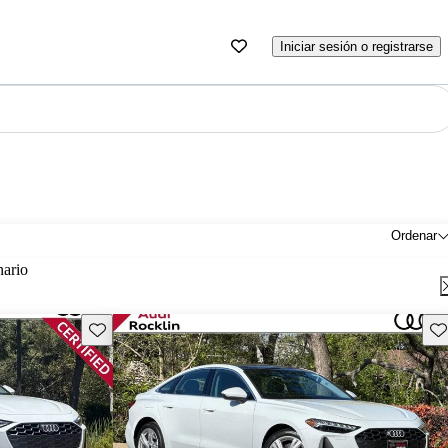
Iniciar sesión o registrarse
Ordenar
nario
Guarda este Aviso
Gu