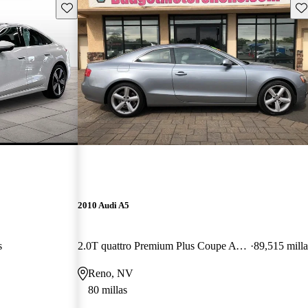
Guarda este Aviso
Gu
2010 Audi A5
s
2.0T quattro Premium Plus Coupe AWD
89,515 milla
Reno, NV
80 millas