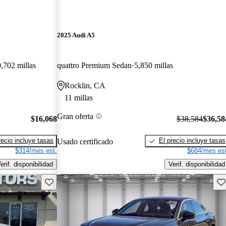
2025 Audi A5
,702 millas
quattro Premium Sedan
5,850 millas
Rocklin, CA
11 millas
Gran oferta
$16,068
$38,584
$36,58
recio incluye tasas
El precio incluye tasas
Usado certificado
$314/mes est.
$684/mes est
erif. disponibilidad
Verif. disponibilidad
Guarda este Aviso
Gu