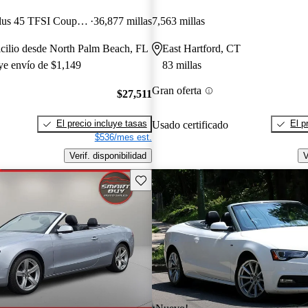
quattro Premium Plus 45 TFSI Coupe AWD
36,877 millas
7,563 millas
cilio desde North Palm Beach, FL
East Hartford, CT
uye envío de $1,149
83 millas
Gran oferta
$27,511
El precio incluye tasas
El p
Usado certificado
$536/mes est.
Verif. disponibilidad
V
Guarda este Aviso