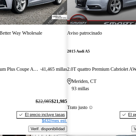
Better Way Wholesale
Aviso patrocinado
2015 Audi A5
2.0T quattro Premium Plus Coupe AWD
41,465 millas
2.0T quattro Premium Cabriolet 
Meriden, CT
93 millas
$22,985
$21,985
Trato justo
El precio incluye tasas
El p
$432/mes est.
Verif. disponibilidad
V