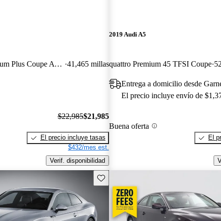
2019 Audi A5
2.0T quattro Premium Plus Coupe AWD
41,465 millas
quattro Premium 45 TFSI Coupe
52
Entrega a domicilio desde Garn
El precio incluye envío de $1,3
$22,985
$21,985
Buena oferta
El precio incluye tasas
El p
$432/mes est.
Verif. disponibilidad
V
Guarda este Aviso