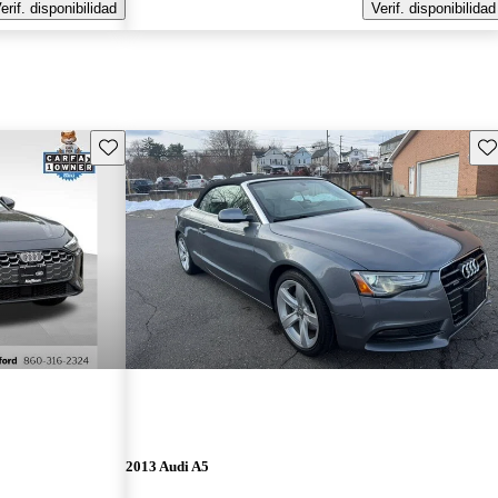
erif. disponibilidad
Verif. disponibilidad
Guarda este Aviso
Gu
2013 Audi A5