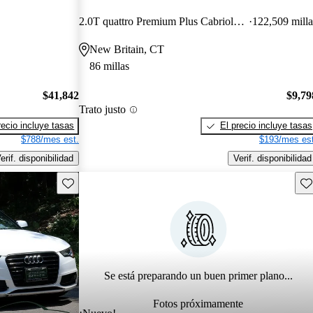
2.0T quattro Premium Plus Cabriolet AWD
122,509 milla
New Britain, CT
86 millas
$41,842
$9,79
Trato justo
recio incluye tasas
El precio incluye tasas
$788/mes est.
$193/mes est
erif. disponibilidad
Verif. disponibilidad
Guarda este Aviso
Gu
Se está preparando un buen primer plano...
Fotos próximamente