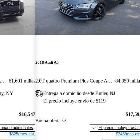
2018 Audi A5
2.0T quattro Premium Plus Coupe AWD
61,601 millas
2.0T quattro Premium Plus Coupe AWD
84,359 milla
any, NY
Entrega a domicilio desde Butler, NJ
El precio incluye envío de $119
$16,547
$17,59
Buena oferta
onario adicionales
El precio incluye tasas
$325/mes est.
$346/mes est