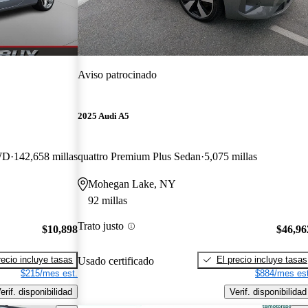
Aviso patrocinado
2025 Audi A5
AWD
142,658 millas
quattro Premium Plus Sedan
5,075 millas
Mohegan Lake, NY
92 millas
Trato justo
$10,898
$46,96
recio incluye tasas
El precio incluye tasas
Usado certificado
$215/mes est.
$884/mes est
erif. disponibilidad
Verif. disponibilidad