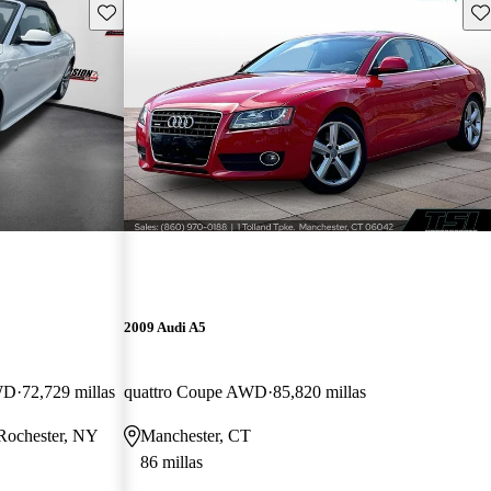
Guarda este Aviso
Gu
2009 Audi A5
AWD
72,729 millas
quattro Coupe AWD
85,820 millas
 Rochester, NY
Manchester, CT
86 millas