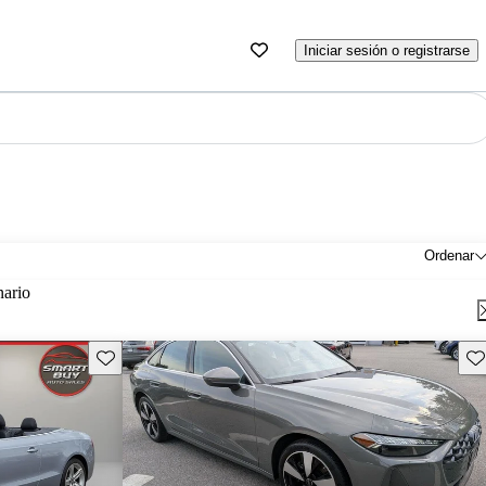
Iniciar sesión o registrarse
Ordenar
nario
Guarda este Aviso
Gu