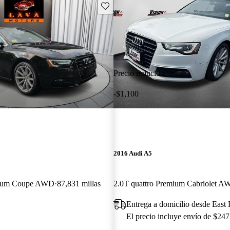
Guarda este Aviso
Precio reducido
-$1,100
2016 Audi A5
emium Coupe AWD
87,831 millas
2.0T quattro Premium Cabriolet 
Entrega a domicilio desde East
El precio incluye envío de $247