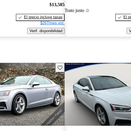
$13,585
Trato justo
El precio incluye tasas
El p
$267/mes est.
Verif. disponibilidad
V
Guarda este Aviso