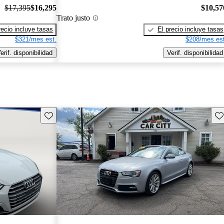
$17,395
$16,295
$10,57
Trato justo
recio incluye tasas
El precio incluye tasas
$321/mes est.
$208/mes est
erif. disponibilidad
Verif. disponibilidad
Guarda este Aviso
Gu