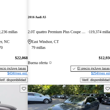
2016 Audi A5
,236 millas
2.0T quattro Premium Plus Coupe AWD
119,374 milla
er, NC
East Windsor, CT
70
79 millas
$22,068
$12,93
Buena oferta
recio incluye tasas
El precio incluye tasas
$434/mes est.
$254/mes est
erif. disponibilidad
Verif. disponibilidad
Guarda este Aviso
Gu