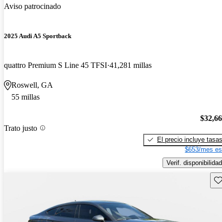
Aviso patrocinado
2025 Audi A5 Sportback
quattro Premium S Line 45 TFSI
41,281 millas
Roswell, GA
55 millas
$32,6
Trato justo
El precio incluye tasa
$653/mes es
Verif. disponibilidad
Gu