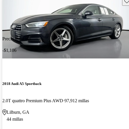
Gu
Precio reducido
-$1,106
2018 Audi A5 Sportback
2.0T quattro Premium Plus AWD
97,912 millas
Lilburn, GA
44 millas