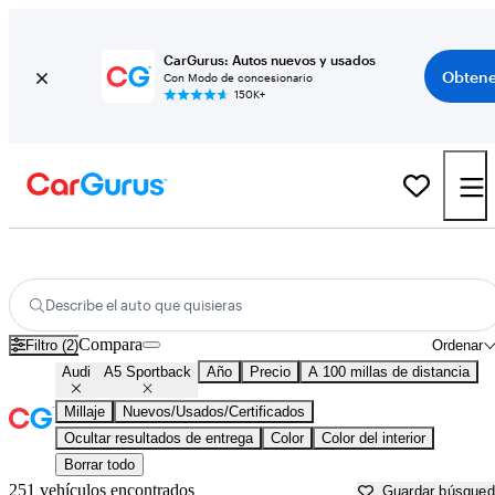
CarGurus: Autos nuevos y usados
Obtene
Con Modo de concesionario
150K+
Audi A5 Sportback usados en venta cerca de
Athens, GA
Describe el auto que quisieras
Compara
Filtro (2)
Ordenar
Audi
A5 Sportback
Año
Precio
A 100 millas de distancia
Millaje
Nuevos/Usados/Certificados
Ocultar resultados de entrega
Color
Color del interior
Borrar todo
251 vehículos encontrados
Guardar búsque