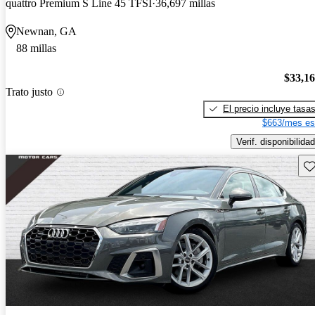
quattro Premium S Line 45 TFSI
36,697 millas
Newnan, GA
88 millas
$33,1
Trato justo
El precio incluye tasa
$663/mes es
Verif. disponibilidad
Gu