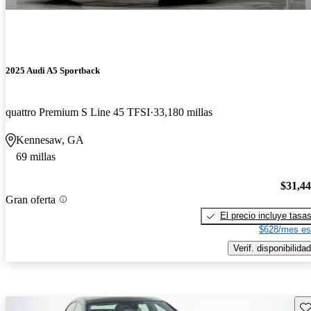
2025 Audi A5 Sportback
quattro Premium S Line 45 TFSI
33,180 millas
Kennesaw, GA
69 millas
$31,4
Gran oferta
El precio incluye tasa
$628/mes es
Verif. disponibilidad
Gu