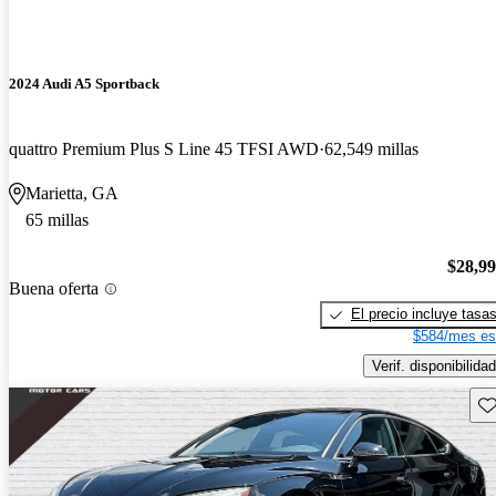
2024 Audi A5 Sportback
quattro Premium Plus S Line 45 TFSI AWD
62,549 millas
Marietta, GA
65 millas
$28,9
Buena oferta
El precio incluye tasa
$584/mes es
Verif. disponibilidad
Gu