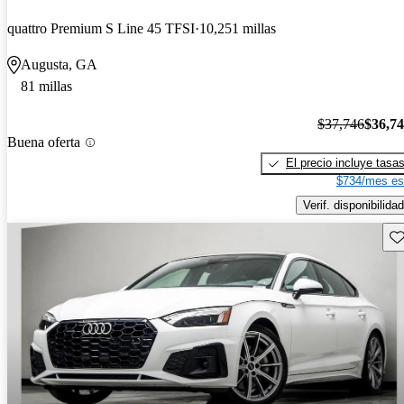
quattro Premium S Line 45 TFSI
10,251 millas
Augusta, GA
81 millas
$37,746
$36,7
Buena oferta
El precio incluye tasa
$734/mes es
Verif. disponibilidad
Gu