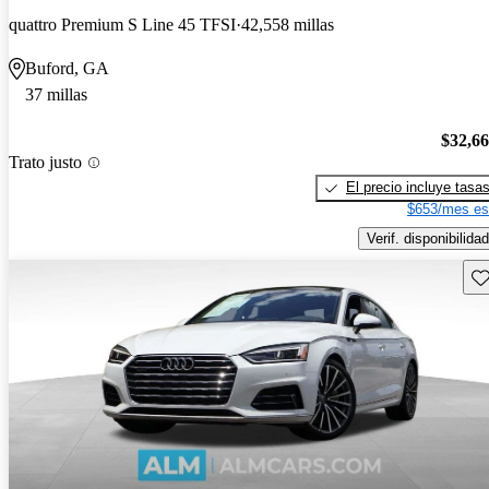
quattro Premium S Line 45 TFSI
42,558 millas
Buford, GA
37 millas
$32,6
Trato justo
El precio incluye tasa
$653/mes es
Verif. disponibilidad
Gu