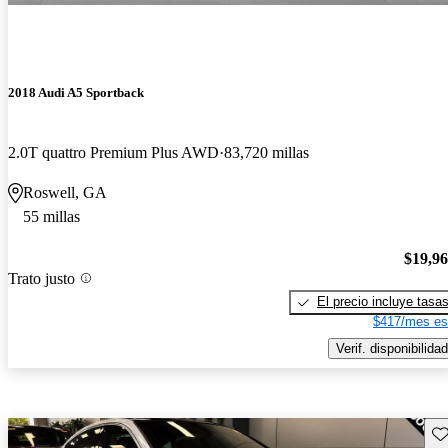
2018 Audi A5 Sportback
2.0T quattro Premium Plus AWD
83,720 millas
Roswell, GA
55 millas
$19,9
Trato justo
El precio incluye tasa
$417/mes es
Verif. disponibilidad
Gu