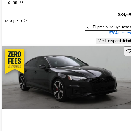
55 millas
$34,6
Trato justo
El precio incluye tasa
$704/mes es
Verif. disponibilidad
Gu