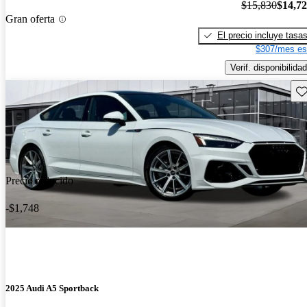
$15,830
$14,7
Gran oferta
El precio incluye tasa
$307/mes es
Verif. disponibilidad
Gu
Precio reducido
-$1,748
2025 Audi A5 Sportback