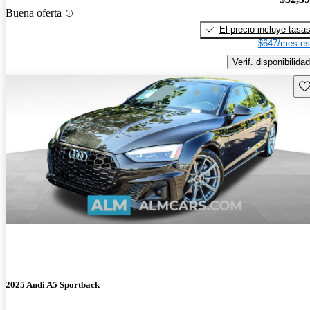
Buena oferta
El precio incluye tasa
$647/mes es
Verif. disponibilidad
Gu
2025 Audi A5 Sportback