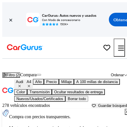
CarGurus: Autos nuevos y usados
Obtene
Con Modo de concesionario
150K+
Audi A4 usados en venta cerca de
Augusta, GA
Compara
Filtro (2)
Ordenar
Audi
A4
Año
Precio
Millaje
A 100 millas de distancia
Color
Transmisión
Ocultar resultados de entrega
Nuevos/Usados/Certificados
Borrar todo
278 vehículos encontrados
Guardar búsque
Compra con precios transparentes.