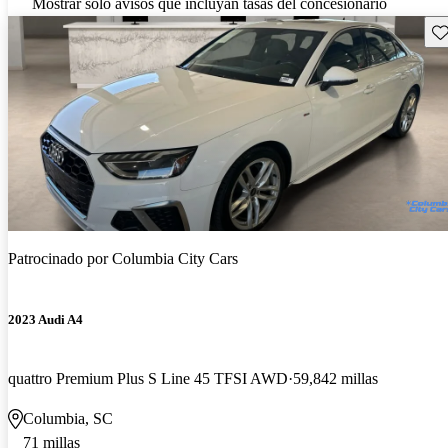
Mostrar solo avisos que incluyan tasas del concesionario
Gu
Patrocinado por
Columbia City Cars
2023 Audi A4
quattro Premium Plus S Line 45 TFSI AWD
59,842 millas
Columbia, SC
71 millas