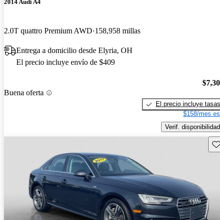
2014 Audi A4
2.0T quattro Premium AWD
158,958 millas
Entrega a domicilio desde Elyria, OH
El precio incluye envío de $409
$7,3
Buena oferta
El precio incluye tasa
$158/mes es
Verif. disponibilidad
Gu