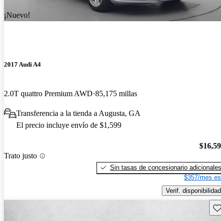
¡Nuevo!
2017 Audi A4
2.0T quattro Premium AWD
85,175 millas
Transferencia a la tienda a Augusta, GA
El precio incluye envío de $1,599
$16,5
Trato justo
Sin tasas de concesionario adicionale
$357/mes es
Verif. disponibilidad
Gu