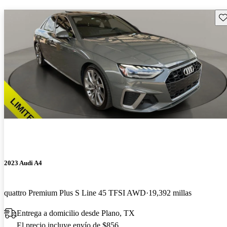
Gu
2023 Audi A4
quattro Premium Plus S Line 45 TFSI AWD
19,392 millas
Entrega a domicilio desde Plano, TX
El precio incluye envío de $856