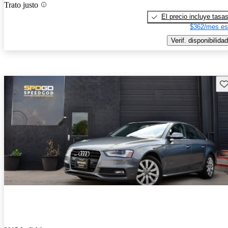
Trato justo
El precio incluye tasa
$362/mes es
Verif. disponibilidad
Gu