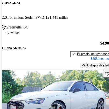
2009 Audi A4
2.0T Premium Sedan FWD
121,441 millas
Greenville, SC
97 millas
$4,9
Buena oferta
El precio incluye tasa
$108/mes es
Verif. disponibilidad
Gu