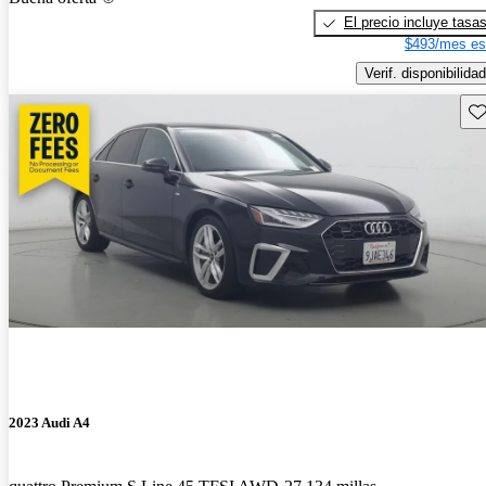
El precio incluye tasa
$493/mes es
Verif. disponibilidad
Gu
2023 Audi A4