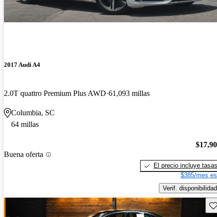
2017 Audi A4
2.0T quattro Premium Plus AWD
61,093 millas
Columbia, SC
64 millas
$17,9
Buena oferta
El precio incluye tasa
$385/mes es
Verif. disponibilidad
Gu