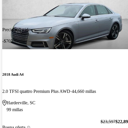
Precio reducido
-$707
2018 Audi A4
2.0 TFSI quattro Premium Plus AWD
44,660 millas
Hardeeville, SC
99 millas
$23,597
$22,8
Buena oferta