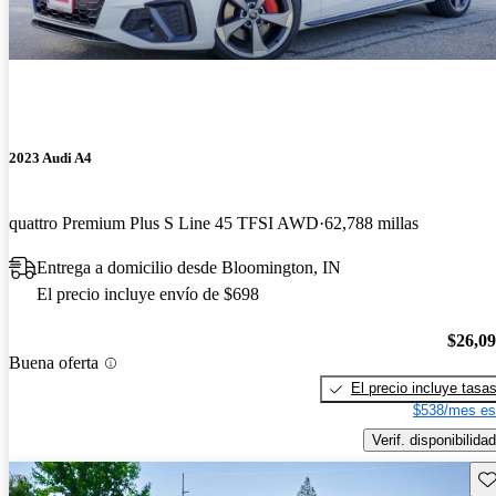
2023 Audi A4
quattro Premium Plus S Line 45 TFSI AWD
62,788 millas
Entrega a domicilio desde Bloomington, IN
El precio incluye envío de $698
$26,0
Buena oferta
El precio incluye tasa
$538/mes es
Verif. disponibilidad
Gu