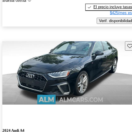
Buena oferta
El precio incluye tasa
$425/mes es
Verif. disponibilidad
Gu
2024 Audi A4