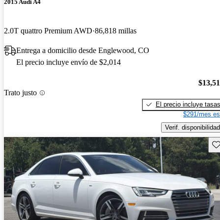
2015 Audi A4
2.0T quattro Premium AWD
86,818 millas
Entrega a domicilio desde Englewood, CO
El precio incluye envío de $2,014
$13,5
Trato justo
El precio incluye tasa
$291/mes es
Verif. disponibilidad
Gu