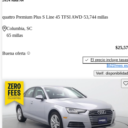
2024 Audi A4
quattro Premium Plus S Line 45 TFSI AWD
53,744 millas
Columbia, SC
65 millas
$25,5
Buena oferta
El precio incluye tasa
$522/mes es
Verif. disponibilidad
Gu