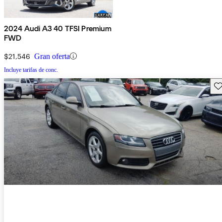
2024 Audi A3 40 TFSI Premium
FWD
$21,546
Gran oferta
Incluye tarifas de conc.
Gu