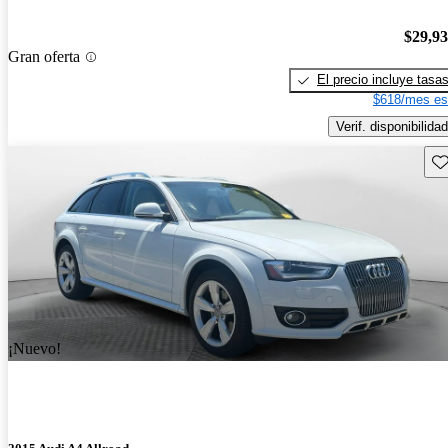
$29,9
Gran oferta
El precio incluye tasa
$618/mes es
Verif. disponibilidad
Gu
¡Nuevo!