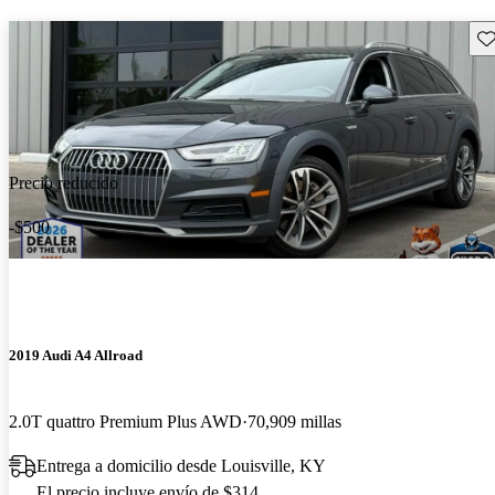
Gu
Precio reducido
-$500
2019 Audi A4 Allroad
2.0T quattro Premium Plus AWD
70,909 millas
Entrega a domicilio desde Louisville, KY
El precio incluye envío de $314