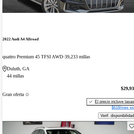
2022 Audi A4 Allroad
quattro Premium 45 TFSI AWD
39,233 millas
Duluth, GA
44 millas
$29,9
Gran oferta
El precio incluye tasa
$618/mes es
Verif. disponibilidad
Gu