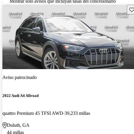
Mostrar solo avisos que incluyan tasas del concesionario
Gu
Aviso patrocinado
2022 Audi A4 Allroad
quattro Premium 45 TFSI AWD
39,233 millas
Duluth, GA
44 millas