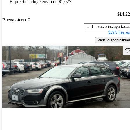
El precio incluye envío de $1,023
$14,2
Buena oferta
El precio incluye tasa
$297/mes es
Verif. disponibilidad
Gu