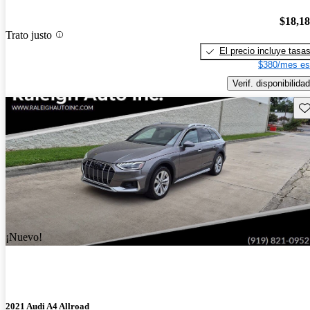
$18,1
Trato justo
El precio incluye tasa
$380/mes es
Verif. disponibilidad
Gu
¡Nuevo!
2021 Audi A4 Allroad