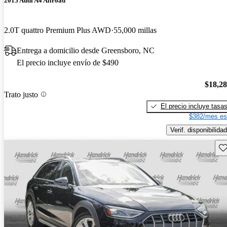
2015 Audi A4 Allroad
2.0T quattro Premium Plus AWD
55,000 millas
Entrega a domicilio desde Greensboro, NC
El precio incluye envío de $490
$18,2
Trato justo
El precio incluye tasa
$382/mes es
Verif. disponibilidad
Gu