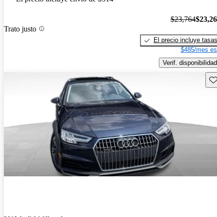
$23,764
$23,2
Trato justo
El precio incluye tasa
$485/mes es
Verif. disponibilidad
Gu