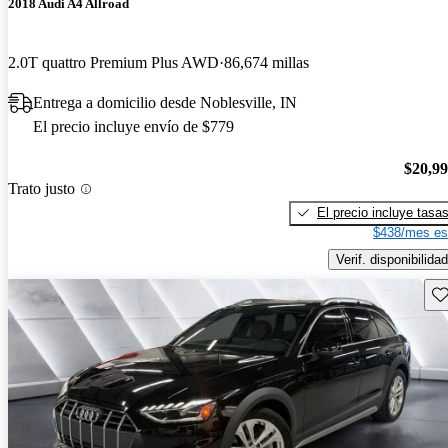
2018 Audi A4 Allroad
2.0T quattro Premium Plus AWD
86,674 millas
Entrega a domicilio desde Noblesville, IN
El precio incluye envío de $779
$20,9
Trato justo
El precio incluye tasa
$438/mes es
Verif. disponibilidad
Gu