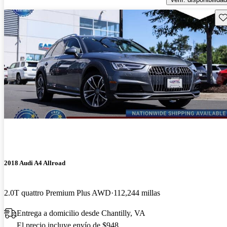
Gu
2018 Audi A4 Allroad
2.0T quattro Premium Plus AWD
112,244 millas
Entrega a domicilio desde Chantilly, VA
El precio incluye envío de $948