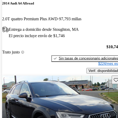
2014 Audi A4 Allroad
2.0T quattro Premium Plus AWD
97,793 millas
Entrega a domicilio desde Stoughton, MA
El precio incluye envío de $1,746
$10,7
Trato justo
Sin tasas de concesionario adicionale
$224/mes es
Verif. disponibilidad
Gu