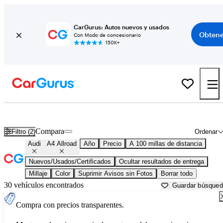
CarGurus: Autos nuevos y usados
Obtene
Con Modo de concesionario
150K+
Audi A4 Allroad usados en venta cerca de
Athens, GA
Compara
Filtro (2)
Ordenar
Audi
A4 Allroad
Año
Precio
A 100 millas de distancia
Nuevos/Usados/Certificados
Ocultar resultados de entrega
Millaje
Color
Suprimir Avisos sin Fotos
Borrar todo
30 vehículos encontrados
Guardar búsque
Compra con precios transparentes.