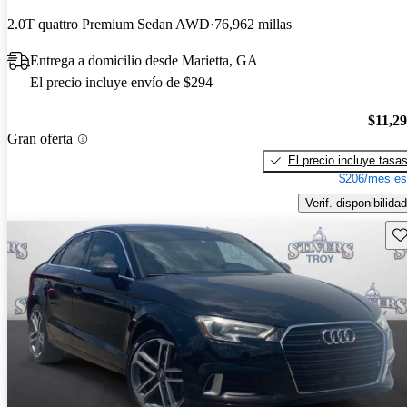
2.0T quattro Premium Sedan AWD
76,962 millas
Entrega a domicilio desde Marietta, GA
El precio incluye envío de $294
$11,2
Gran oferta
El precio incluye tasa
$206/mes es
Verif. disponibilidad
Gu