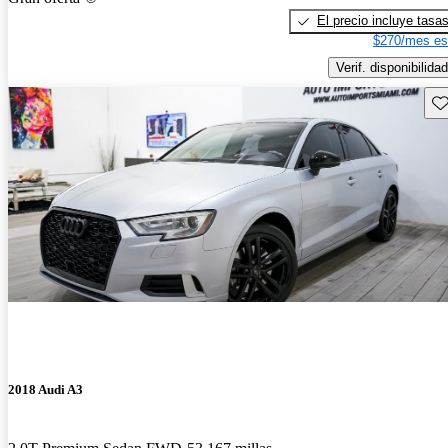
El precio incluye tasa
$270/mes es
Verif. disponibilidad
Gu
2018 Audi A3