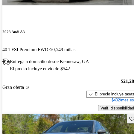
2023 Audi A3
40 TFSI Premium FWD
50,549 millas
Entrega a domicilio desde Kennesaw, GA
El precio incluye envío de $542
$21,2
Gran oferta
El precio incluye tasa
$402/mes es
Verif. disponibilidad
Gu