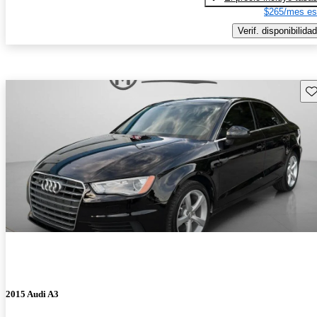
$265/mes es
Verif. disponibilidad
Gu
2015 Audi A3