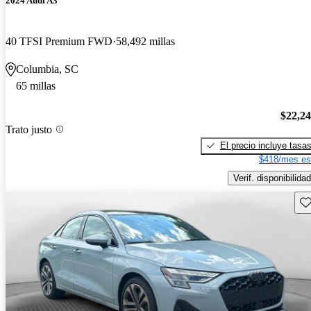
2024 Audi A3
40 TFSI Premium FWD
58,492 millas
Columbia, SC
65 millas
$22,2
Trato justo
El precio incluye tasa
$418/mes es
Verif. disponibilidad
Gu