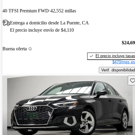
40 TFSI Premium FWD
42,552 millas
Entrega a domicilio desde La Puente, CA
El precio incluye envío de $4,110
$24,6
Buena oferta
El precio incluye tasa
$470/mes es
Verif. disponibilidad
Gu