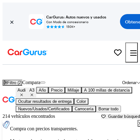
CarGurus: Autos nuevos y usados
Obtene
Con Modo de concesionario
150K+
Audi A3 usados en venta cerca de
Augusta, GA
Compara
Filtro (2)
Ordenar
Audi
A3
Año
Precio
Millaje
A 100 millas de distancia
Ocultar resultados de entrega
Color
Nuevos/Usados/Certificados
Carrocería
Borrar todo
214 vehículos encontrados
Guardar búsque
Compra con precios transparentes.