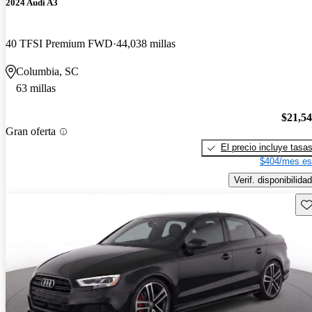
2024 Audi A3
40 TFSI Premium FWD
44,038 millas
Columbia, SC
63 millas
$21,5
Gran oferta
El precio incluye tasa
$404/mes es
Verif. disponibilidad
Gu