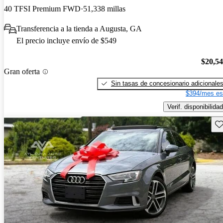
40 TFSI Premium FWD
51,338 millas
Transferencia a la tienda a Augusta, GA
El precio incluye envío de $549
$20,5
Gran oferta
Sin tasas de concesionario adicionale
$394/mes es
Verif. disponibilidad
Gu