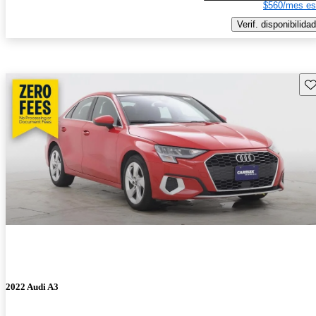
$560/mes es
Verif. disponibilidad
Gu
2022 Audi A3