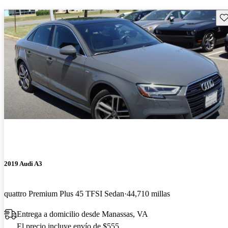
Gu
2019 Audi A3
quattro Premium Plus 45 TFSI Sedan
44,710 millas
Entrega a domicilio desde Manassas, VA
El precio incluye envío de $555