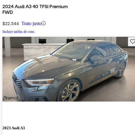
2024 Audi A3 40 TFSI Premium
FWD
$22,544
Trato justo
Incluye tarifas de conc.
Gu
¡Nuevo!
2023 Audi A3