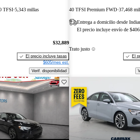
0 TFSI
5,343 millas
40 TFSI Premium FWD
37,468 mil
Entrega a domicilio desde India
El precio incluye envío de $406
$32,889
Trato justo
El precio incluye tasas
El p
$605/mes est.
Verif. disponibilidad
V
Guarda este Aviso