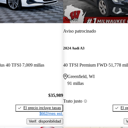
¡Nuevo!
Aviso patrocinado
2024 Audi A3
lus 40 TFSI
7,009 millas
40 TFSI Premium FWD
51,778 mil
Greenfield, WI
91 millas
$35,989
Trato justo
El precio incluye tasas
El p
$662/mes est.
Verif. disponibilidad
V