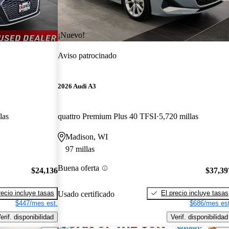
¡Nuevo!
Aviso patrocinado
2026 Audi A3
las
quattro Premium Plus 40 TFSI
5,720 millas
Madison, WI
97 millas
Buena oferta
$24,136
$37,39
recio incluye tasas
El precio incluye tasas
Usado certificado
$447/mes est.
$686/mes est
erif. disponibilidad
Verif. disponibilidad