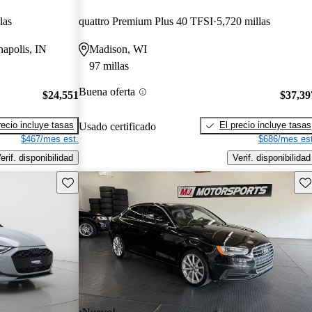
las
quattro Premium Plus 40 TFSI
5,720 millas
napolis, IN
Madison, WI
97 millas
Buena oferta
$24,551
$37,39
recio incluye tasas
El precio incluye tasas
Usado certificado
$467/mes est.
$686/mes est
erif. disponibilidad
Verif. disponibilidad
Guarda este Aviso
Gu