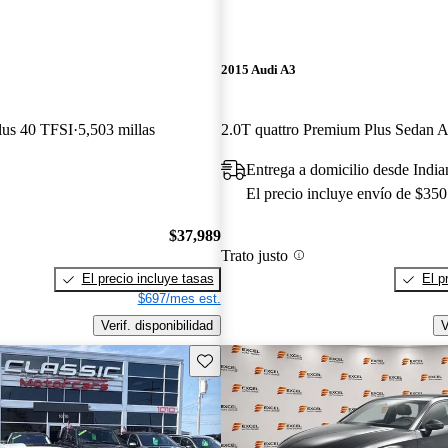
2015 Audi A3
lus 40 TFSI
5,503 millas
Entrega a domicilio desde India
El precio incluye envío de $350
$37,989
Trato justo
El precio incluye tasas
El p
$697/mes est.
Verif. disponibilidad
V
Guarda este Aviso