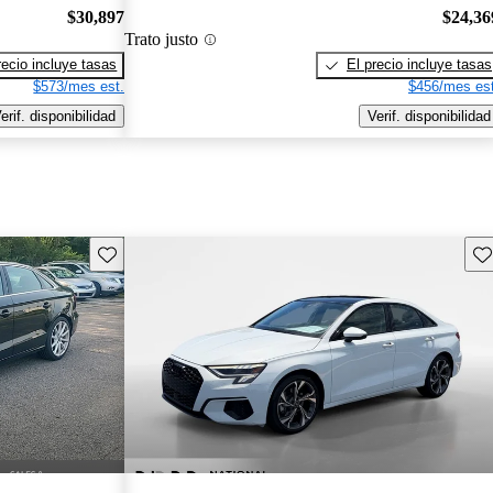
$30,897
$24,36
Trato justo
recio incluye tasas
El precio incluye tasas
$573/mes est.
$456/mes est
erif. disponibilidad
Verif. disponibilidad
Guarda este Aviso
Gu