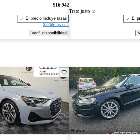
$16,942
Trato justo
El precio incluye tasas
El p
$326/mes est.
Verif. disponibilidad
V
Guarda este Aviso
¡Nuevo!