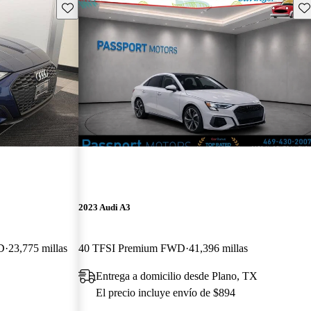
Guarda este Aviso
Gu
2023 Audi A3
D
23,775 millas
40 TFSI Premium FWD
41,396 millas
Entrega a domicilio desde Plano, TX
El precio incluye envío de $894