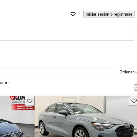
Iniciar sesión o registrarse
Ordenar
nario
Guarda este Aviso
Gu