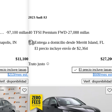
2023 Audi A3
2.0T quattro Premium Plus Sedan AWD
97,100 millas
40 TFSI Premium FWD
27,088 millas
napolis, IN
Entrega a domicilio desde Merritt Island, FL
El precio incluye envío de $2,364
$11,100
$27,20
Trato justo
recio incluye tasas
El precio incluye tasas
$213/mes est.
$508/mes est
erif. disponibilidad
Verif. disponibilidad
Guarda este Aviso
Gu