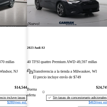
¡Nuevo!
2023 Audi A3
370 millas
40 TFSI quattro Premium AWD
49,597 millas
 Windsor, NJ
Transferencia a la tienda a Milwaukee, WI
El precio incluye envío de $749
$14,544
$24,74
Buena
oferta
recio incluye tasas
Sin tasas de concesionario adicionales
$280/mes est.
$463/mes est