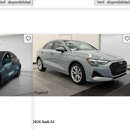
erif. disponibilidad
Verif. disponibilidad
Guarda este Aviso
Gu
¡Nuevo!
2026 Audi A3