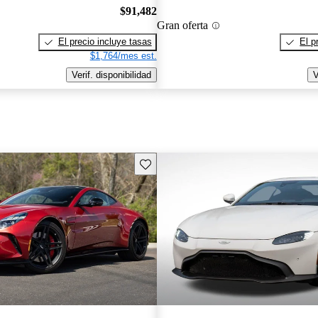
$91,482
Gran oferta
El precio incluye tasas
El p
$1,764/mes est.
Verif. disponibilidad
V
Guarda este Aviso