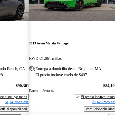
2019 Aston Martin Vantage
RWD
21,061 millas
ondo Beach, CA
Entrega a domicilio desde Brighton, MA
28
El precio incluye envío de $497
$90,301
$84,19
Buena oferta
recio incluye tasas
El precio incluye tasas
$1,741/mes est.
$1,623/mes est
erif. disponibilidad
Verif. disponibilidad