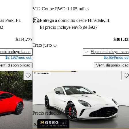
V12 Coupe RWD
1,105 millas
las Park, FL
Entrega a domicilio desde Hinsdale, IL
32
El precio incluye envío de $927
$114,777
$301,33
Trato justo
recio incluye tasas
El precio incluye tasas
$2,192/mes est.
$5,654/mes est
erif. disponibilidad
Verif. disponibilidad
Guarda este Aviso
Gu
Precio reducido
-$4,452