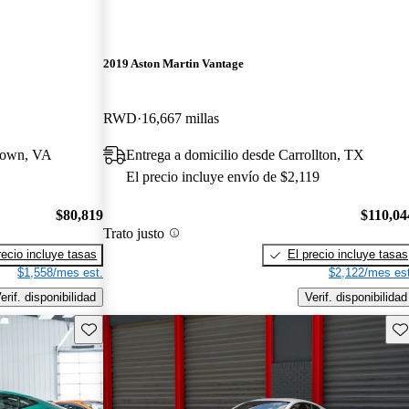
2019 Aston Martin Vantage
RWD
16,667 millas
ktown, VA
Entrega a domicilio desde Carrollton, TX
El precio incluye envío de $2,119
$80,819
$110,04
Trato justo
recio incluye tasas
El precio incluye tasas
$1,558/mes est.
$2,122/mes est
erif. disponibilidad
Verif. disponibilidad
Guarda este Aviso
Gu