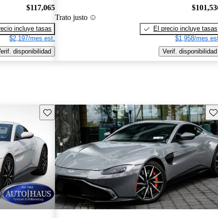
$117,065
$101,53
Trato justo
recio incluye tasas
El precio incluye tasas
$2,197/mes est.
$1,958/mes est
erif. disponibilidad
Verif. disponibilidad
Guarda este Aviso
Gu