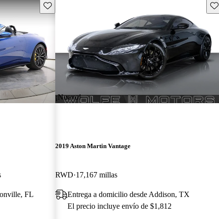
Guarda este Aviso
Gu
¡Nuevo!
2019 Aston Martin Vantage
s
RWD
17,167 millas
onville, FL
Entrega a domicilio desde Addison, TX
El precio incluye envío de $1,812