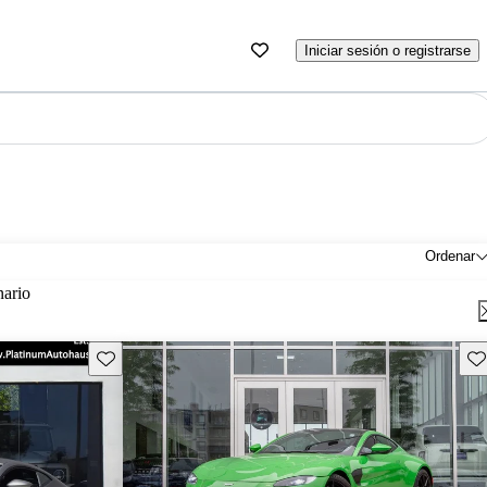
Iniciar sesión o registrarse
Ordenar
nario
Guarda este Aviso
Gu