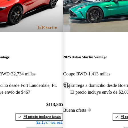
antage
2025 Aston Martin Vantage
e RWD
32,734 millas
Coupe RWD
1,413 millas
cilio desde Fort Lauderdale, FL
Entrega a domicilio desde Boe
uye envío de $467
El precio incluye envío de $2,0
$113,865
Buena oferta
El precio incluye tasas
El p
$2,137/mes est.