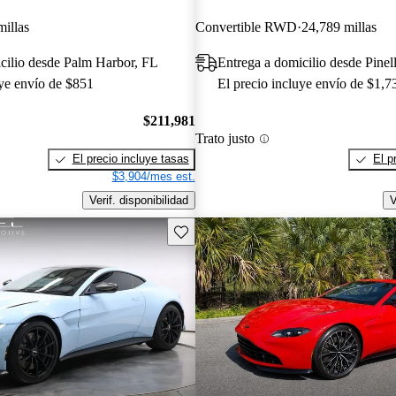
millas
Convertible RWD
24,789 millas
cilio desde Palm Harbor, FL
Entrega a domicilio desde Pinel
uye envío de $851
El precio incluye envío de $1,7
$211,981
Trato justo
El precio incluye tasas
El p
$3,904/mes est.
Verif. disponibilidad
V
Guarda este Aviso