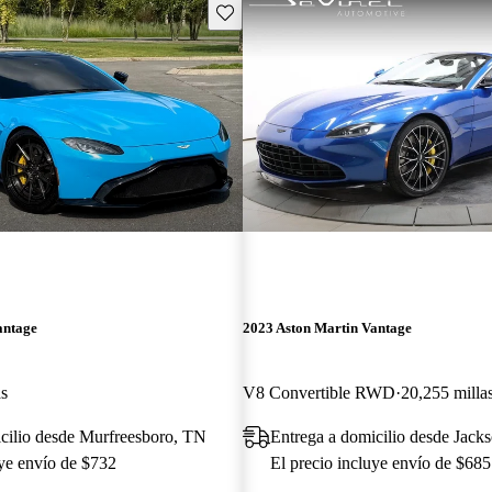
Guarda este Aviso
antage
2023 Aston Martin Vantage
as
V8 Convertible RWD
20,255 milla
cilio desde Murfreesboro, TN
Entrega a domicilio desde Jacks
uye envío de $732
El precio incluye envío de $685