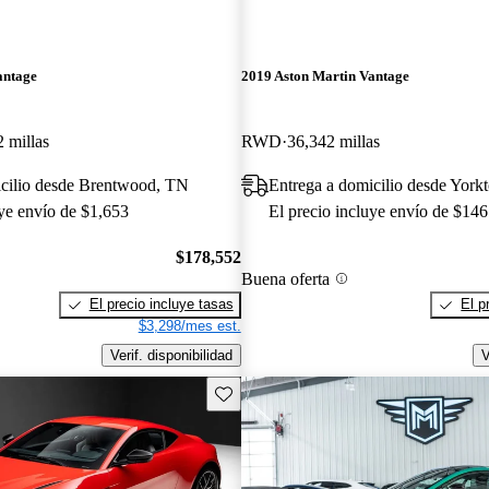
antage
2019 Aston Martin Vantage
2 millas
RWD
36,342 millas
icilio desde Brentwood, TN
Entrega a domicilio desde Yor
uye envío de $1,653
El precio incluye envío de $146
$178,552
Buena oferta
El precio incluye tasas
El p
$3,298/mes est.
Verif. disponibilidad
V
Guarda este Aviso