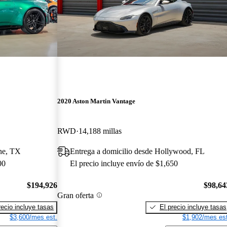
2020 Aston Martin Vantage
RWD
14,188 millas
rne, TX
Entrega a domicilio desde Hollywood, FL
00
El precio incluye envío de $1,650
$194,926
$98,64
Gran oferta
recio incluye tasas
El precio incluye tasas
$3,600/mes est.
$1,902/mes est