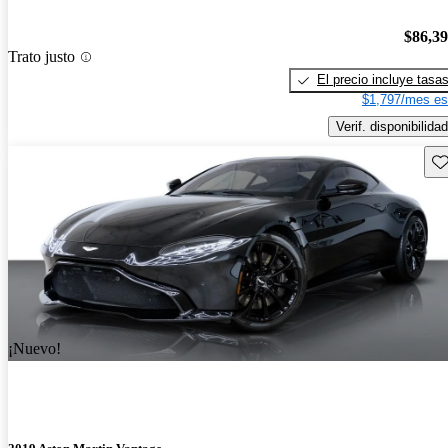
$86,3
Trato justo
El precio incluye tasa
$1,797/mes es
Verif. disponibilidad
Gu
¡Nuevo!