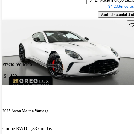
El precio incluye tasa
$4,203/mes es
Verif. disponibilidad
Gu
Precio reducido
-$4,452
2025 Aston Martin Vantage
Coupe RWD
1,837 millas