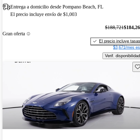
Entrega a domicilio desde Pompano Beach, FL
El precio incluye envío de $1,003
$188,721
$184,2
Gran oferta
El precio incluye tasa
$3,671/mes es
Verif. disponibilidad
Gu