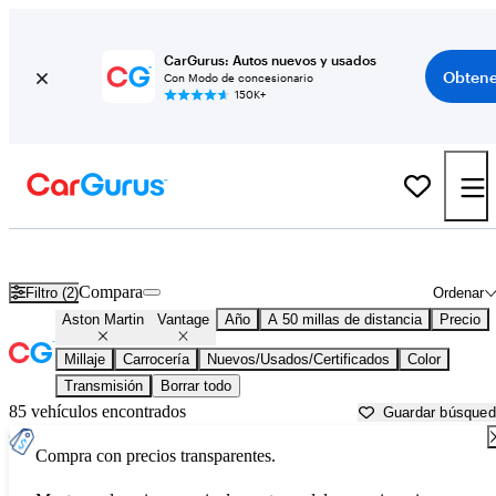
CarGurus: Autos nuevos y usados
Obtene
Con Modo de concesionario
150K+
Aston Martin Vantage usados en venta cerca de
Atlanta, GA
Compara
Filtro (2)
Ordenar
Aston Martin
Vantage
Año
A 50 millas de distancia
Precio
Millaje
Carrocería
Nuevos/Usados/Certificados
Color
Transmisión
Borrar todo
85 vehículos encontrados
Guardar búsque
Compra con precios transparentes.