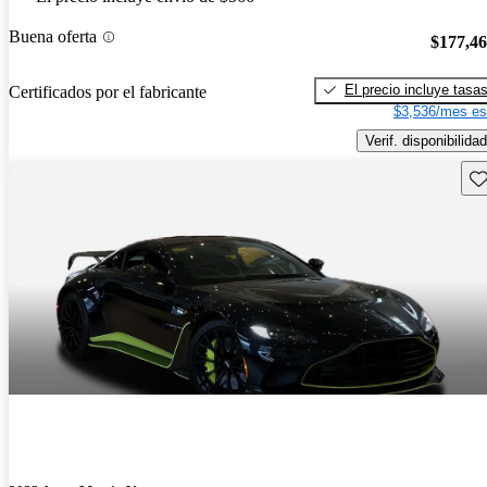
Buena oferta
$177,4
El precio incluye tasa
Certificados por el fabricante
$3,536/mes es
Verif. disponibilidad
Gu