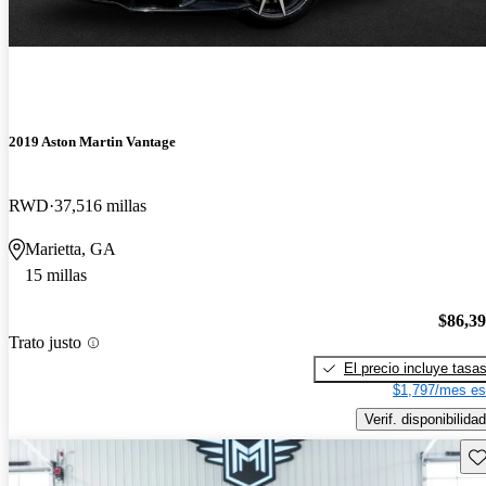
2019 Aston Martin Vantage
RWD
37,516 millas
Marietta, GA
15 millas
$86,3
Trato justo
El precio incluye tasa
$1,797/mes es
Verif. disponibilidad
Gu