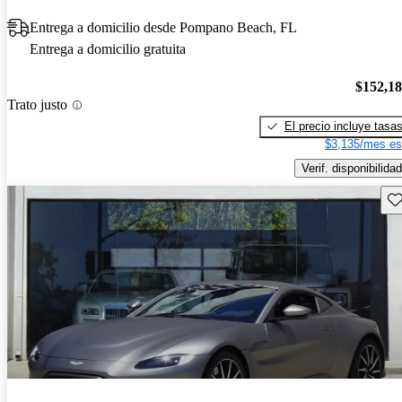
Entrega a domicilio desde Pompano Beach, FL
Entrega a domicilio gratuita
$152,1
Trato justo
El precio incluye tasa
$3,135/mes es
Verif. disponibilidad
Gu