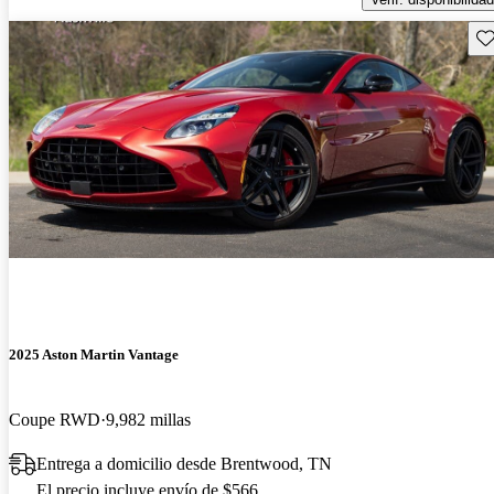
Gu
2025 Aston Martin Vantage
Coupe RWD
9,982 millas
Entrega a domicilio desde Brentwood, TN
El precio incluye envío de $566