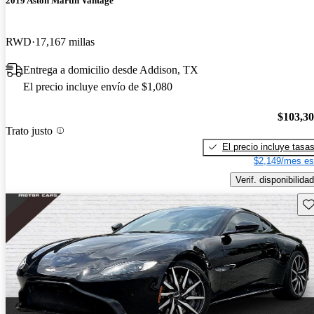
2019 Aston Martin Vantage
RWD
17,167 millas
Entrega a domicilio desde Addison, TX
El precio incluye envío de $1,080
$103,3
Trato justo
El precio incluye tasa
$2,149/mes es
Verif. disponibilidad
Gu