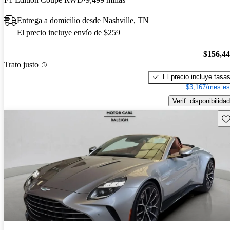
Entrega a domicilio desde Nashville, TN
El precio incluye envío de $259
$156,4
Trato justo
El precio incluye tasa
$3,167/mes es
Verif. disponibilidad
Gu