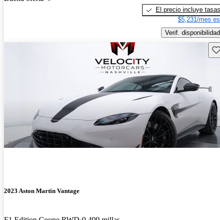
El precio incluye tasa
$5,231/mes es
Verif. disponibilidad
Gu
2023 Aston Martin Vantage
F1 Edition Coupe RWD
9,499 millas