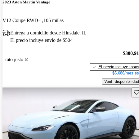
2023 Aston Martin Vantage
V12 Coupe RWD
1,105 millas
Entrega a domicilio desde Hinsdale, IL
El precio incluye envío de $504
$300,9
Trato justo
El precio incluye tasa
$5,686/mes es
Verif. disponibilidad
Gu