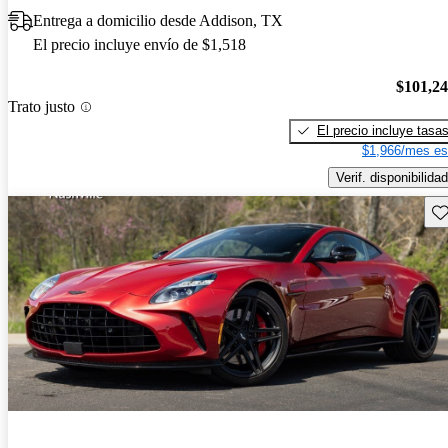
Entrega a domicilio desde Addison, TX
El precio incluye envío de $1,518
$101,2
Trato justo
El precio incluye tasa
$1,966/mes es
Verif. disponibilidad
Gu