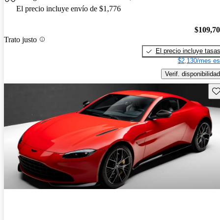
El precio incluye envío de $1,776
$109,7
Trato justo
El precio incluye tasa
$2,130/mes es
Verif. disponibilidad
Gu