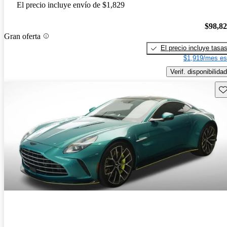
El precio incluye envío de $1,829
$98,8
Gran oferta
El precio incluye tasa
$1,919/mes es
Verif. disponibilidad
Gu