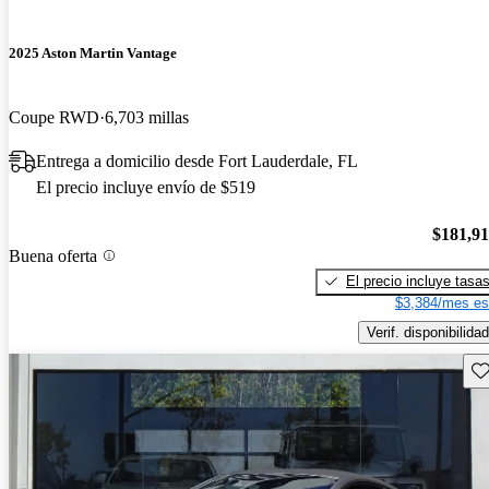
2025 Aston Martin Vantage
Coupe RWD
6,703 millas
Entrega a domicilio desde Fort Lauderdale, FL
El precio incluye envío de $519
$181,9
Buena oferta
El precio incluye tasa
$3,384/mes es
Verif. disponibilidad
Gu