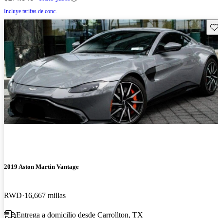
Incluye tarifas de conc.
Gu
2019 Aston Martin Vantage
RWD
16,667 millas
Entrega a domicilio desde Carrollton, TX