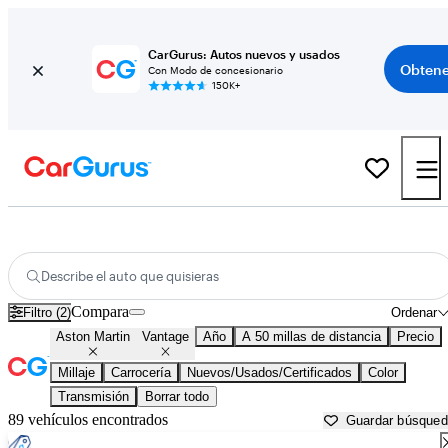
CarGurus: Autos nuevos y usados
Obtene
Con Modo de concesionario
150K+
Aston Martin Vantage usados en venta cerca de
Akron, OH
Describe el auto que quisieras
Compara
Filtro (2)
Ordenar
Aston Martin
Vantage
Año
A 50 millas de distancia
Precio
Millaje
Carrocería
Nuevos/Usados/Certificados
Color
Transmisión
Borrar todo
89 vehículos encontrados
Guardar búsque