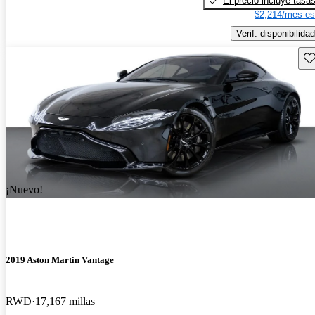
El precio incluye tasa
$2,214/mes es
Verif. disponibilidad
Gu
¡Nuevo!
2019 Aston Martin Vantage
RWD
17,167 millas