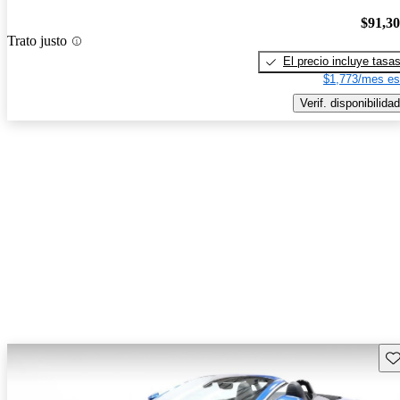
$91,3
Trato justo
El precio incluye tasa
$1,773/mes es
Verif. disponibilidad
Gu