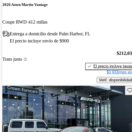
2026 Aston Martin Vantage
Coupe RWD
412 millas
Entrega a domicilio desde Palm Harbor, FL
El precio incluye envío de $900
$212,0
Trato justo
El precio incluye tasa
$3,933/mes es
Verif. disponibilidad
Gu