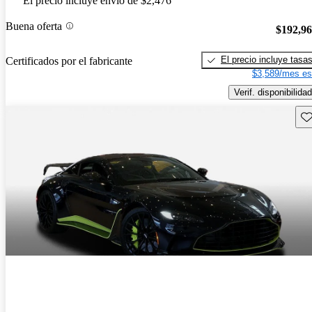
El precio incluye envío de $2,476
Buena oferta
$192,9
El precio incluye tasa
Certificados por el fabricante
$3,589/mes es
Verif. disponibilidad
Gu