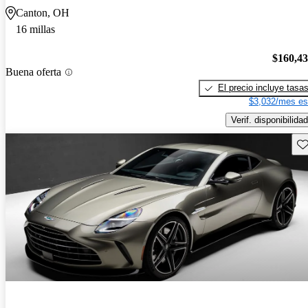
Canton, OH
16 millas
$160,4
Buena oferta
El precio incluye tasa
$3,032/mes es
Verif. disponibilidad
Gu