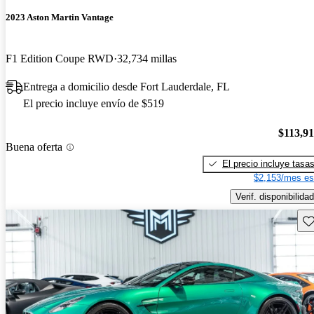
2023 Aston Martin Vantage
F1 Edition Coupe RWD
32,734 millas
Entrega a domicilio desde Fort Lauderdale, FL
El precio incluye envío de $519
$113,9
Buena oferta
El precio incluye tasa
$2,153/mes es
Verif. disponibilidad
Gu