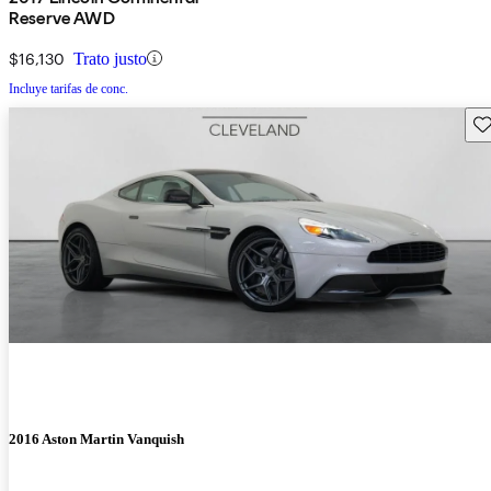
Reserve AWD
$16,130
Trato justo
Incluye tarifas de conc.
Gu
2016 Aston Martin Vanquish