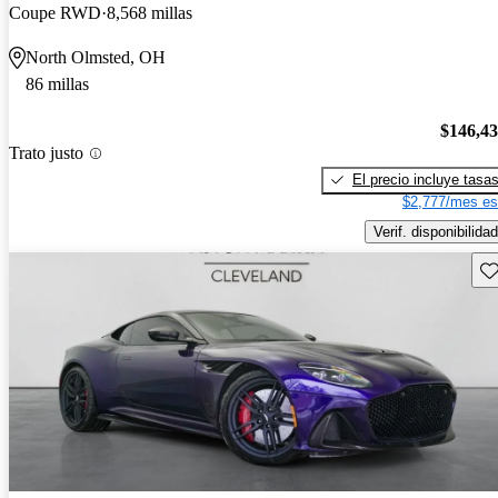
Coupe RWD
8,568 millas
North Olmsted, OH
86 millas
$146,4
Trato justo
El precio incluye tasa
$2,777/mes es
Verif. disponibilidad
Gu