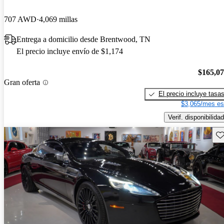
707 AWD
4,069 millas
Entrega a domicilio desde Brentwood, TN
El precio incluye envío de $1,174
$165,0
Gran oferta
El precio incluye tasa
$3,065/mes es
Verif. disponibilidad
Gu