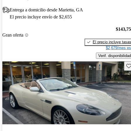
Entrega a domicilio desde Marietta, GA
El precio incluye envío de $2,655
$143,7
Gran oferta
El precio incluye tasa
$2,679/mes es
Verif. disponibilidad
Gu