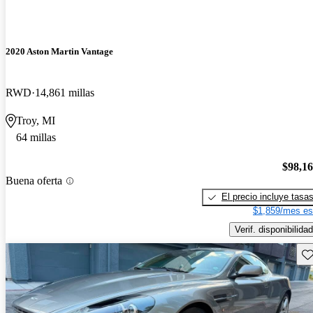
2020 Aston Martin Vantage
RWD
14,861 millas
Troy, MI
64 millas
$98,1
Buena oferta
El precio incluye tasa
$1,859/mes es
Verif. disponibilidad
Gu