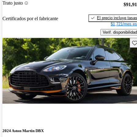
Trato justo
$91,9
El precio incluye tasa
Certificados por el fabricante
$1,721/mes es
Verif. disponibilidad
Gu
2024 Aston Martin DBX