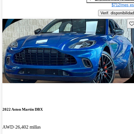
$712/mes es
Verif. disponibilidad
Gu
2022 Aston Martin DBX
AWD
26,402 millas