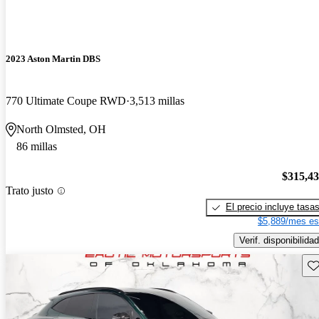
2023 Aston Martin DBS
770 Ultimate Coupe RWD
3,513 millas
North Olmsted, OH
86 millas
$315,4
Trato justo
El precio incluye tasa
$5,889/mes es
Verif. disponibilidad
Gu