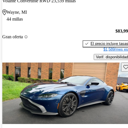
Volante Convertible RWD
23,539 millas
Wayne, MI
44 millas
$83,9
Gran oferta
El precio incluye tasa
$1,589/mes es
Verif. disponibilidad
Gu