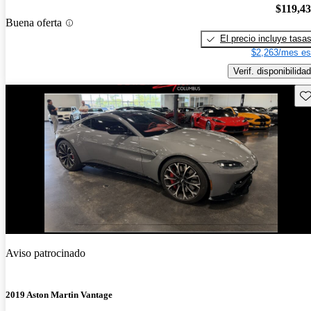
$119,4
Buena oferta
El precio incluye tasa
$2,263/mes es
Verif. disponibilidad
Gu
¡Nuevo!
Aviso patrocinado
2019 Aston Martin Vantage