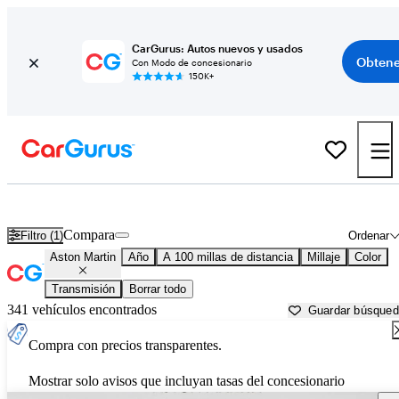
CarGurus: Autos nuevos y usados
Obtene
Con Modo de concesionario
150K+
Autos Aston Martin usados en venta cerca de
Toledo, OH
Compara
Filtro (1)
Ordenar
Aston Martin
Año
A 100 millas de distancia
Millaje
Color
Transmisión
Borrar todo
341 vehículos encontrados
Guardar búsque
Compra con precios transparentes.
Mostrar solo avisos que incluyan tasas del concesionario