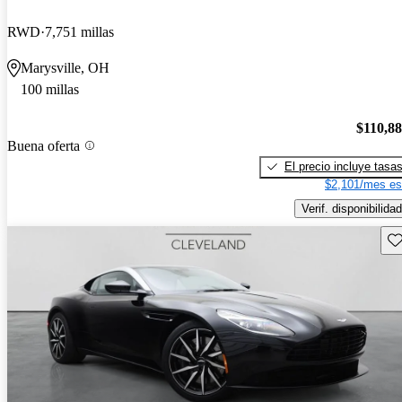
RWD
7,751 millas
Marysville, OH
100 millas
$110,8
Buena oferta
El precio incluye tasa
$2,101/mes es
Verif. disponibilidad
Gu