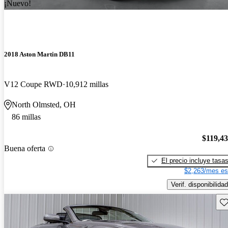
¡Nuevo!
2018 Aston Martin DB11
V12 Coupe RWD
10,912 millas
North Olmsted, OH
86 millas
$119,4
Buena oferta
El precio incluye tasa
$2,263/mes es
Verif. disponibilidad
Gu