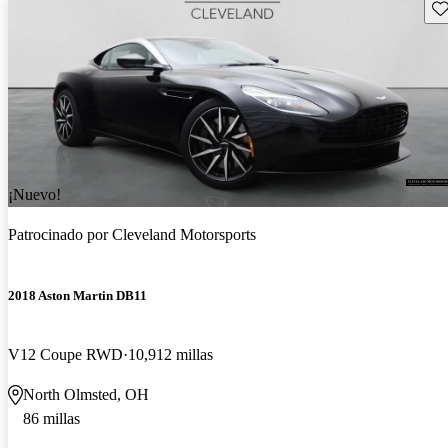
Gu
¡Nuevo!
Patrocinado por
Cleveland Motorsports
2018 Aston Martin DB11
V12 Coupe RWD
10,912 millas
North Olmsted, OH
86 millas