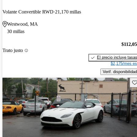
Volante Convertible RWD
21,170 millas
Westwood, MA
30 millas
$112,0
Trato justo
El precio incluye tasa
$2,175/mes es
Verif. disponibilidad
Gu