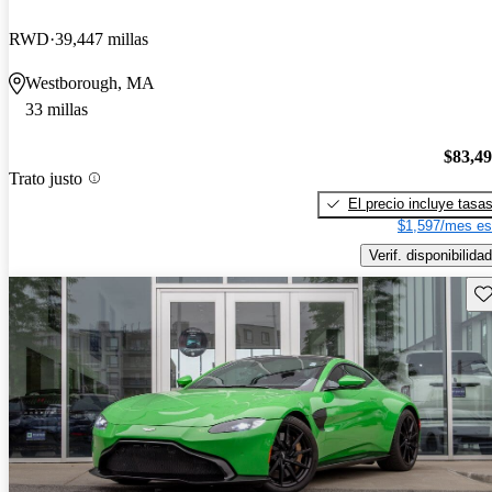
RWD
39,447 millas
Westborough, MA
33 millas
$83,4
Trato justo
El precio incluye tasa
$1,597/mes es
Verif. disponibilidad
Gu