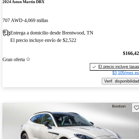
2024 Aston Martin DBX
707 AWD
4,069 millas
Entrega a domicilio desde Brentwood, TN
El precio incluye envío de $2,522
$166,4
Gran oferta
El precio incluye tasa
$3,105/mes es
Verif. disponibilidad
Gu