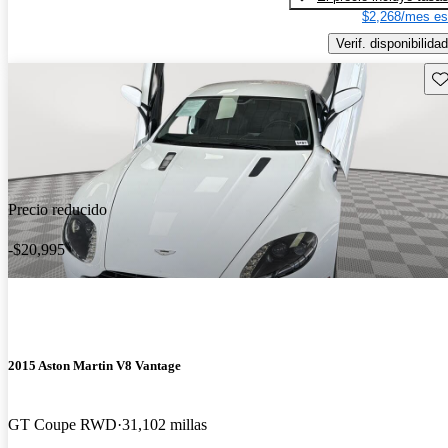
$2,268/mes es
Verif. disponibilidad
Gu
Precio reducido
-$20,995
2015 Aston Martin V8 Vantage
GT Coupe RWD
31,102 millas