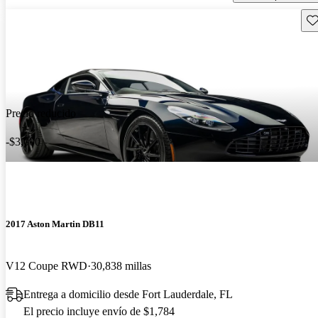
Gu
Precio reducido
-$3,000
2017 Aston Martin DB11
V12 Coupe RWD
30,838 millas
Entrega a domicilio desde Fort Lauderdale, FL
El precio incluye envío de $1,784