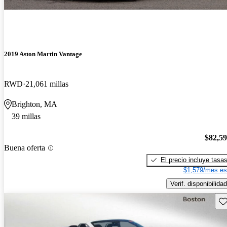
2019 Aston Martin Vantage
RWD
21,061 millas
Brighton, MA
39 millas
$82,5
Buena oferta
El precio incluye tasa
$1,579/mes es
Verif. disponibilidad
Gu