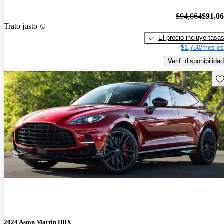
$94,064
$91,0
Trato justo
El precio incluye tasa
$1,750/mes es
Verif. disponibilidad
Gu
2024 Aston Martin DBX