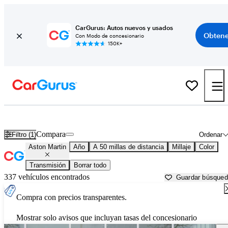
CarGurus: Autos nuevos y usados
Obtene
Con Modo de concesionario
150K+
Autos Aston Martin usados en venta cerca de
Providence, RI
Compara
Filtro (1)
Ordenar
Aston Martin
Año
A 50 millas de distancia
Millaje
Color
Transmisión
Borrar todo
337 vehículos encontrados
Guardar búsque
Compra con precios transparentes.
Mostrar solo avisos que incluyan tasas del concesionario