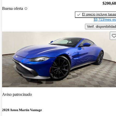
$200,6
Buena oferta
El precio incluye tasa
$3,713/mes es
Verif. disponibilidad
Gu
Aviso patrocinado
2020 Aston Martin Vantage