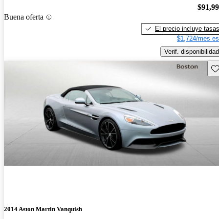
$91,9
Buena oferta
El precio incluye tasa
$1,724/mes es
Verif. disponibilidad
Gu
2014 Aston Martin Vanquish