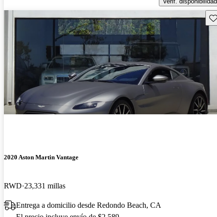
Verif. disponibilidad
Gu
2020 Aston Martin Vantage
RWD
23,331 millas
Entrega a domicilio desde Redondo Beach, CA
El precio incluye envío de $2,589