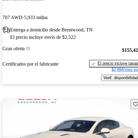
707 AWD
5,933 millas
Entrega a domicilio desde Brentwood, TN
El precio incluye envío de $2,522
Gran oferta
$155,4
El precio incluye tasa
Certificados por el fabricante
$2,894/mes es
Verif. disponibilidad
Gu