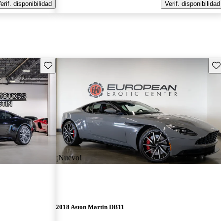
erif. disponibilidad
Verif. disponibilidad
Guarda este Aviso
Gu
¡Nuevo!
2018 Aston Martin DB11