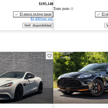
$195,140
Trato justo
El precio incluye tasas
El p
$3,400/mes est.
Verif. disponibilidad
V
Guarda este Aviso