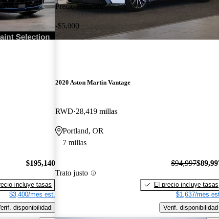
Precio reducido
-$5,000
2020 Aston Martin Vantage
RWD
28,419 millas
Portland, OR
7 millas
$195,140
$94,997
$89,99
Trato justo
recio incluye tasas
El precio incluye tasas
$3,400/mes est.
$1,637/mes est
erif. disponibilidad
Verif. disponibilidad