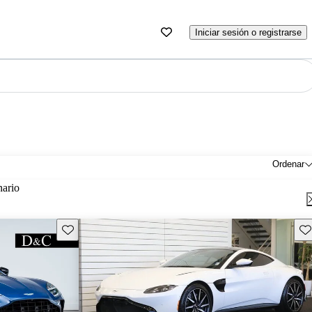
Iniciar sesión o registrarse
Ordenar
nario
Guarda este Aviso
Gu