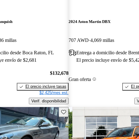
anquish
2024 Aston Martin DBX
86 millas
707 AWD
4,069 millas
cilio desde Boca Raton, FL
Entrega a domicilio desde Bre
uye envío de $2,681
El precio incluye envío de $5,4
$132,678
Gran oferta
El precio incluye tasas
El p
$2,425/mes est.
Verif. disponibilidad
V
Guarda este Aviso