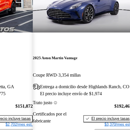
2025 Aston Martin Vantage
Coupe RWD
3,354 millas
etta, GA
Entrega a domicilio desde Highlands Ranch, CO
775
El precio incluye envío de $1,974
Trato justo
$151,872
$192,46
Certificados por el
recio incluye tasas
El precio incluye tasas
fabricante
$2,702/mes est.
$3,370/mes est