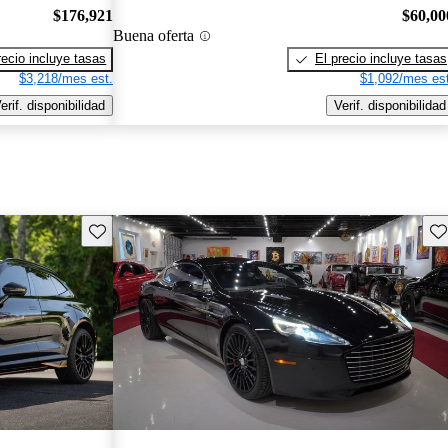
$176,921
$60,00
Buena oferta
recio incluye tasas
El precio incluye tasas
$3,218/mes est.
$1,092/mes est
erif. disponibilidad
Verif. disponibilidad
Guarda este Aviso
Gu