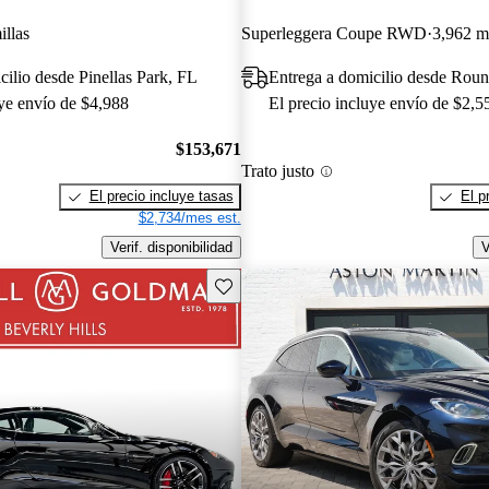
illas
Superleggera Coupe RWD
3,962 mi
cilio desde Pinellas Park, FL
Entrega a domicilio desde Rou
uye envío de $4,988
El precio incluye envío de $2,5
$153,671
Trato justo
El precio incluye tasas
El p
$2,734/mes est.
Verif. disponibilidad
V
Guarda este Aviso