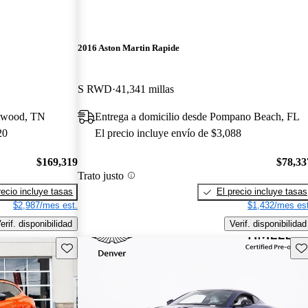
2016 Aston Martin Rapide
S RWD
41,341 millas
ntwood, TN
Entrega a domicilio desde Pompano Beach, FL
20
El precio incluye envío de $3,088
$169,319
$78,33
Trato justo
recio incluye tasas
El precio incluye tasas
$2,987/mes est.
$1,432/mes est
erif. disponibilidad
Verif. disponibilidad
Guarda este Aviso
Gu