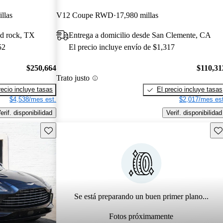
llas
V12 Coupe RWD
17,980 millas
nd rock, TX
Entrega a domicilio desde San Clemente, CA
52
El precio incluye envío de $1,317
$250,664
$110,31
Trato justo
recio incluye tasas
El precio incluye tasas
$4,538/mes est.
$2,017/mes est
erif. disponibilidad
Verif. disponibilidad
Guarda este Aviso
Gu
Se está preparando un buen primer plano...
Fotos próximamente