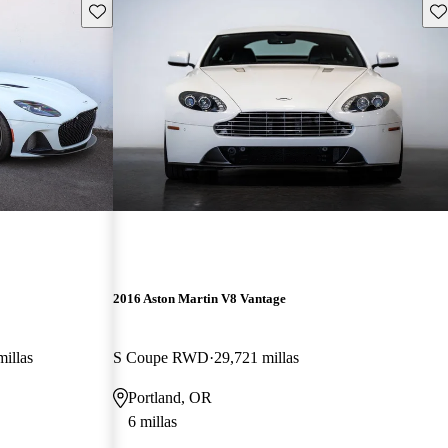
Guarda este Aviso
Gu
2016 Aston Martin V8 Vantage
illas
S Coupe RWD
29,721 millas
Portland, OR
6 millas