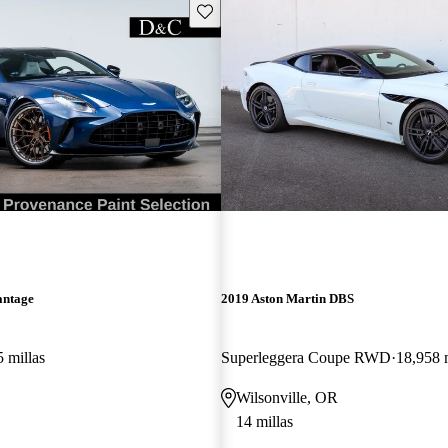
Guarda este Aviso
antage
2019 Aston Martin DBS
5 millas
Superleggera Coupe RWD
18,958 m
Wilsonville, OR
14 millas