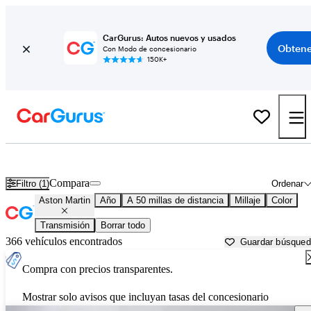
CarGurus: Autos nuevos y usados
Obtene
Con Modo de concesionario
150K+
Autos Aston Martin usados en venta cerca de
Palatine, IL
Compara
Filtro (1)
Ordenar
Aston Martin
Año
A 50 millas de distancia
Millaje
Color
Transmisión
Borrar todo
366 vehículos encontrados
Guardar búsque
Compra con precios transparentes.
Mostrar solo avisos que incluyan tasas del concesionario