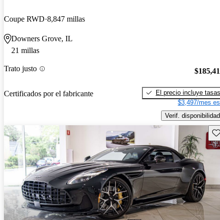
Coupe RWD
8,847 millas
Downers Grove, IL
21 millas
Trato justo
$185,4
El precio incluye tasa
Certificados por el fabricante
$3,497/mes es
Verif. disponibilidad
Gu