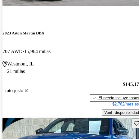
2023 Aston Martin DBX
707 AWD
15,964 millas
Westmont, IL
21 millas
$145,1
Trato justo
El precio incluye tasa
$2,782/mes es
Verif. disponibilidad
Gu