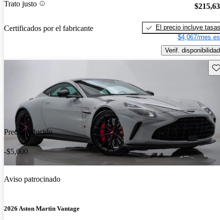
Trato justo
$215,6
El precio incluye tasa
Certificados por el fabricante
$4,067/mes es
Verif. disponibilidad
Gu
Precio reducido
-$5,000
Aviso patrocinado
2026 Aston Martin Vantage