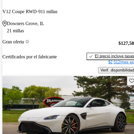
V12 Coupe RWD
911 millas
Downers Grove, IL
21 millas
Gran oferta
$127,5
El precio incluye tasa
Certificados por el fabricante
$2,512/mes es
Verif. disponibilidad
Gu