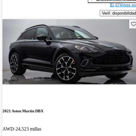
$1,674/mes es
Verif. disponibilidad
Gu
¡Nuevo!
2021 Aston Martin DBX
AWD
24,523 millas