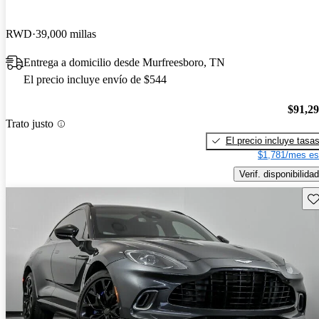
RWD
39,000 millas
Entrega a domicilio desde Murfreesboro, TN
El precio incluye envío de $544
$91,2
Trato justo
El precio incluye tasa
$1,781/mes es
Verif. disponibilidad
Gu