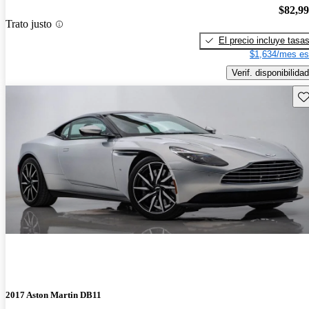
$82,9
Trato justo
El precio incluye tasa
$1,634/mes es
Verif. disponibilidad
Gu
2017 Aston Martin DB11