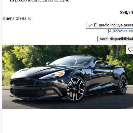
$98,7
Buena oferta
El precio incluye tasa
$1,922/mes es
Verif. disponibilidad
Gu