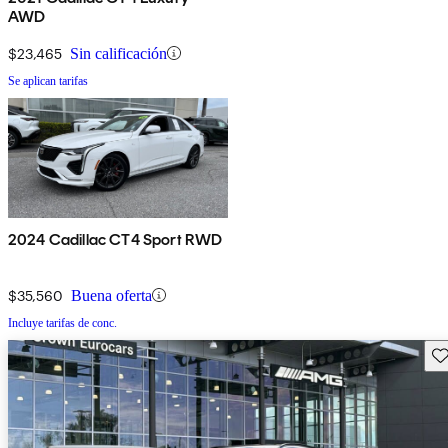
AWD
$23,465
Sin calificación
Se aplican tarifas
2024 Cadillac CT4 Sport RWD
$35,560
Buena oferta
Incluye tarifas de conc.
Gu