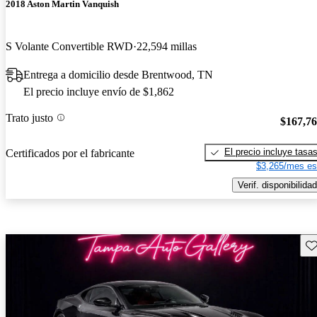
2018 Aston Martin Vanquish
S Volante Convertible RWD
22,594 millas
Entrega a domicilio desde Brentwood, TN
El precio incluye envío de $1,862
Trato justo
$167,7
El precio incluye tasa
Certificados por el fabricante
$3,265/mes es
Verif. disponibilidad
Gu