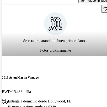
Verif. disponibilidad
Gu
Se está preparando un buen primer plano...
Fotos próximamente
2019 Aston Martin Vantage
RWD
15,438 millas
Entrega a domicilio desde Hollywood, FL
El precio incluye envío de $248