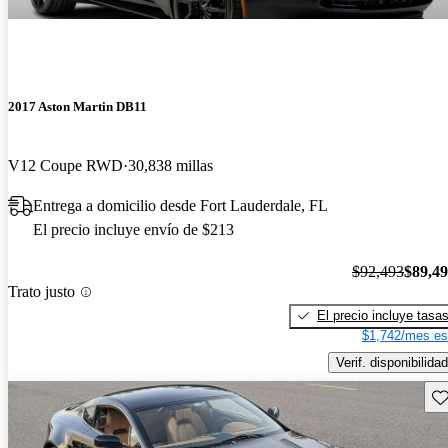
2017 Aston Martin DB11
V12 Coupe RWD
30,838 millas
Entrega a domicilio desde Fort Lauderdale, FL
El precio incluye envío de $213
$92,493
$89,4
Trato justo
El precio incluye tasa
$1,742/mes es
Verif. disponibilidad
Gu