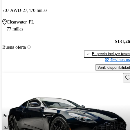
707 AWD
27,470 millas
Clearwater, FL
77 millas
$131,2
Buena oferta
El precio incluye tasa
$2,486/mes es
Verif. disponibilidad
Gu
Precio reducido
-$3,000