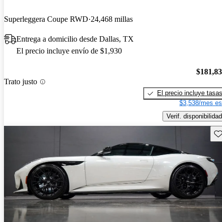
Superleggera Coupe RWD
24,468 millas
Entrega a domicilio desde Dallas, TX
El precio incluye envío de $1,930
$181,8
Trato justo
El precio incluye tasa
$3,538/mes es
Verif. disponibilidad
Gu