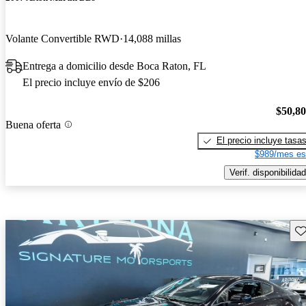
Volante Convertible RWD
14,088 millas
Entrega a domicilio desde Boca Raton, FL
El precio incluye envío de $206
$50,8
Buena oferta
El precio incluye tasa
$989/mes es
Verif. disponibilidad
Gu