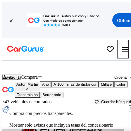
CarGurus: Autos nuevos y usados
Obtene
Con Modo de concesionario
150K+
Autos Aston Martin usados en venta cerca de North Port, FL
Compara
Filtro (1)
Ordenar
Aston Martin
Año
A 100 millas de distancia
Millaje
Color
Transmisión
Borrar todo
343 vehículos encontrados
Guardar búsque
Compra con precios transparentes.
Mostrar solo avisos que incluyan tasas del concesionario