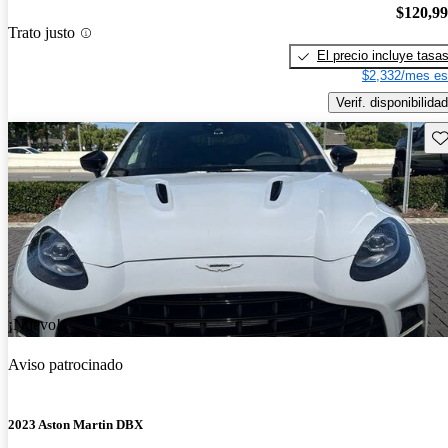
$120,9
Trato justo
El precio incluye tasa
$2,332/mes es
Verif. disponibilidad
Gu
¡Nuevo!
Aviso patrocinado
2023 Aston Martin DBX