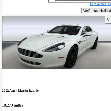
$1,254/mes es
Verif. disponibilidad
Gu
2012 Aston Martin Rapide
18,273 millas