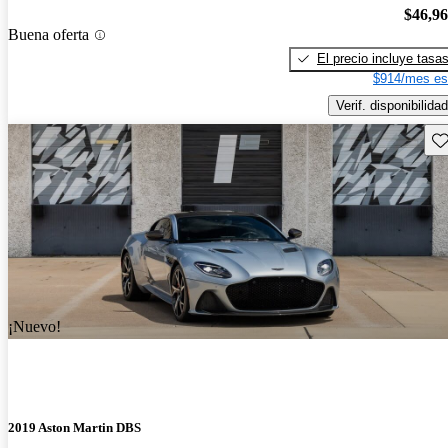
$46,9
Buena oferta
El precio incluye tasa
$914/mes es
Verif. disponibilidad
Gu
¡Nuevo!
2019 Aston Martin DBS