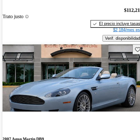
$112,2
Trato justo
El precio incluye tasa
$2,184/mes es
Verif. disponibilidad
Gu
2007 Aston Martin DB9