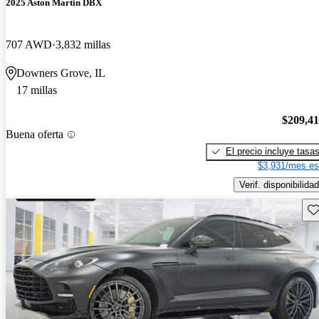
2025 Aston Martin DBX
707 AWD
3,832 millas
Downers Grove, IL
17 millas
$209,4
Buena oferta
El precio incluye tasa
$3,931/mes es
Verif. disponibilidad
Gu