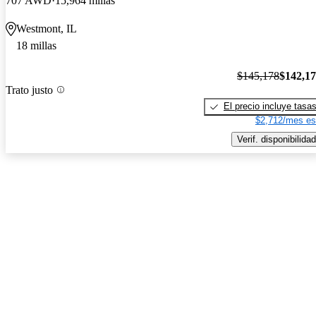
707 AWD
15,964 millas
Westmont, IL
18 millas
$145,178
$142,1
Trato justo
El precio incluye tasa
$2,712/mes es
Verif. disponibilidad