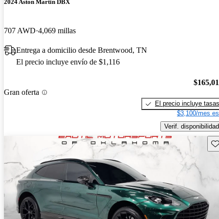
2024 Aston Martin DBX
707 AWD
4,069 millas
Entrega a domicilio desde Brentwood, TN
El precio incluye envío de $1,116
$165,0
Gran oferta
El precio incluye tasa
$3,100/mes es
Verif. disponibilidad
Gu