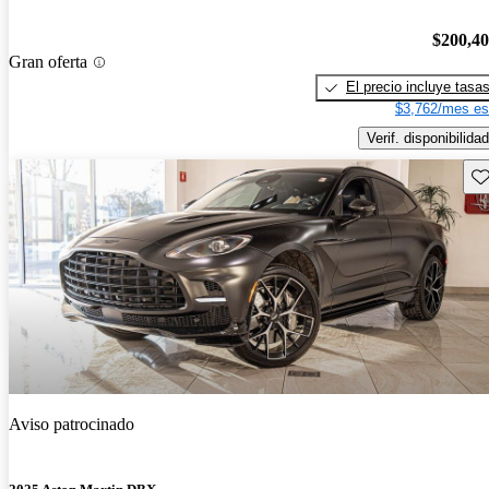
$200,4
Gran oferta
El precio incluye tasa
$3,762/mes es
Verif. disponibilidad
Gu
Aviso patrocinado