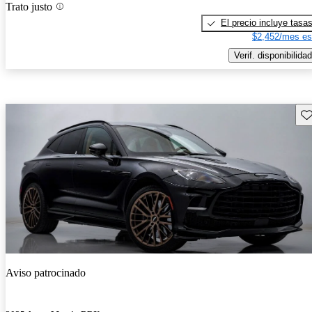
Trato justo
El precio incluye tasa
$2,452/mes es
Verif. disponibilidad
Gu
Aviso patrocinado