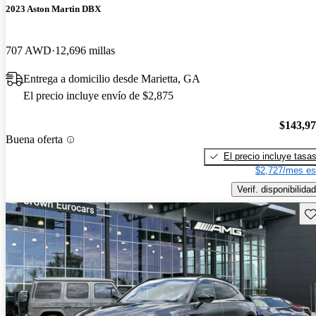
2023 Aston Martin DBX
707 AWD
12,696 millas
Entrega a domicilio desde Marietta, GA
El precio incluye envío de $2,875
$143,9
Buena oferta
El precio incluye tasa
$2,727/mes es
Verif. disponibilidad
Gu