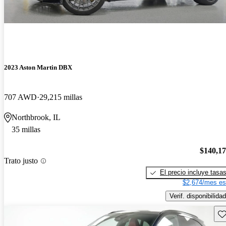
2023 Aston Martin DBX
707 AWD
29,215 millas
Northbrook, IL
35 millas
$140,1
Trato justo
El precio incluye tasa
$2,674/mes es
Verif. disponibilidad
Gu