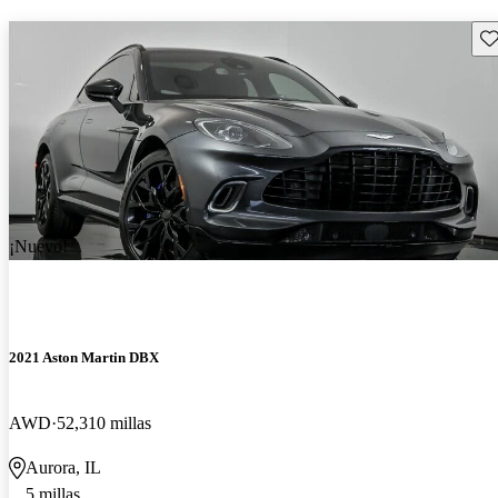
Gu
¡Nuevo!
2021 Aston Martin DBX
AWD
52,310 millas
Aurora, IL
5 millas