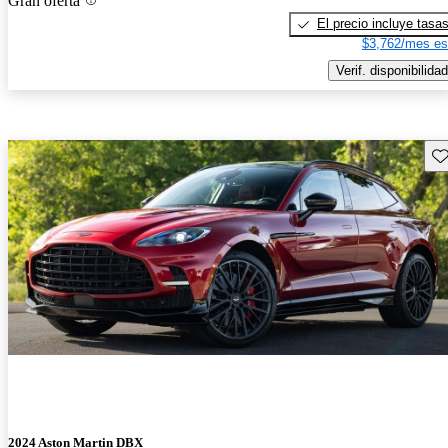
Gran oferta
El precio incluye tasa
$3,762/mes es
Verif. disponibilidad
Gu
2024 Aston Martin DBX