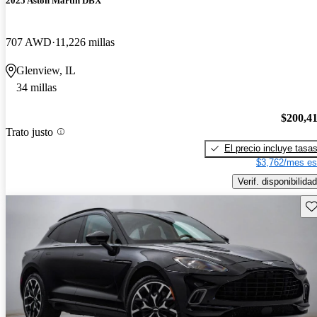
2025 Aston Martin DBX
707 AWD
11,226 millas
Glenview, IL
34 millas
$200,4
Trato justo
El precio incluye tasa
$3,762/mes es
Verif. disponibilidad
Gu