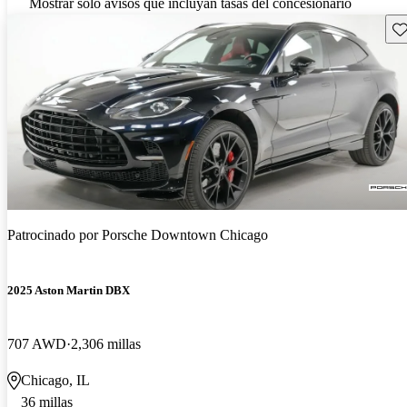
Mostrar solo avisos que incluyan tasas del concesionario
Gu
Patrocinado por
Porsche Downtown Chicago
2025 Aston Martin DBX
707 AWD
2,306 millas
Chicago, IL
36 millas