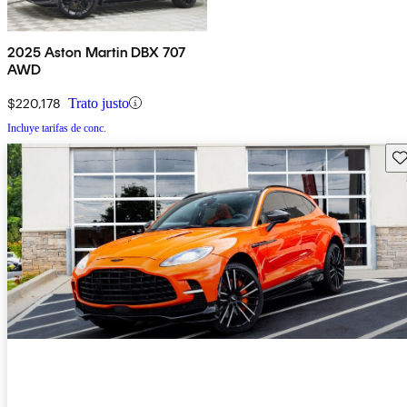
2025 Aston Martin DBX 707
AWD
$220,178
Trato justo
Incluye tarifas de conc.
Gu