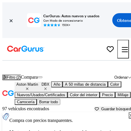
CarGurus: Autos nuevos y usados
Obtene
Con Modo de concesionario
150K+
Aston Martin DBX usados en venta cerca de
Aurora, IL
Compara
Filtro (2)
Ordenar
Aston Martin
DBX
Año
A 50 millas de distancia
Color
Nuevos/Usados/Certificados
Color del interior
Precio
Millaje
Carrocería
Borrar todo
97 vehículos encontrados
Guardar búsque
Compra con precios transparentes.