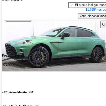
El precio incluye tasa
$1,655/mes es
Verif. disponibilidad
Gu
Precio reducido
-$3,000
2023 Aston Martin DBX