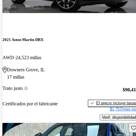
¡Nuevo!
2021 Aston Martin DBX
AWD
24,523 millas
Downers Grove, IL
17 millas
Trato justo
$90,4
El precio incluye tasa
Certificados por el fabricante
$1,757/mes es
Verif. disponibilidad
Gu