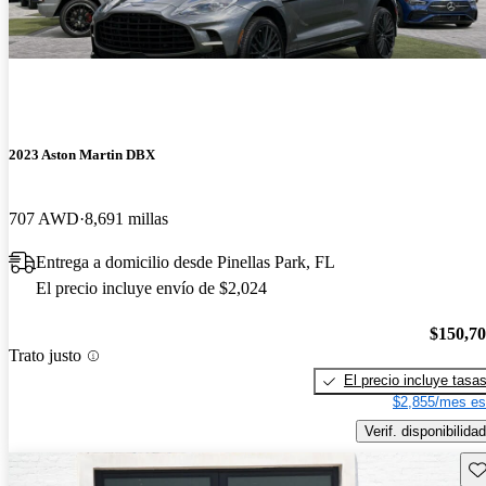
2023 Aston Martin DBX
707 AWD
8,691 millas
Entrega a domicilio desde Pinellas Park, FL
El precio incluye envío de $2,024
$150,7
Trato justo
El precio incluye tasa
$2,855/mes es
Verif. disponibilidad
Gu