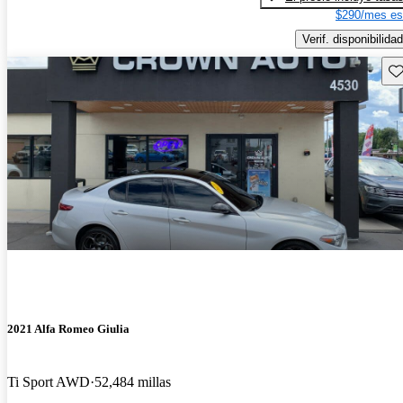
$290/mes es
Verif. disponibilidad
Gu
2021 Alfa Romeo Giulia
Ti Sport AWD
52,484 millas