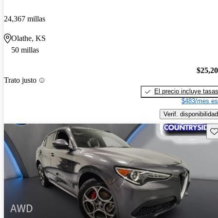
24,367 millas
Olathe, KS
50 millas
$25,2
Trato justo
El precio incluye tasa
$483/mes es
Verif. disponibilidad
Gu