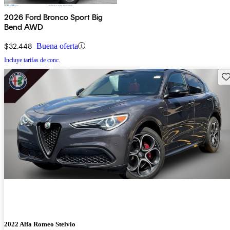
2026 Ford Bronco Sport Big
Bend AWD
$32,448
Buena oferta
Incluye tarifas de conc.
Gu
2022 Alfa Romeo Stelvio