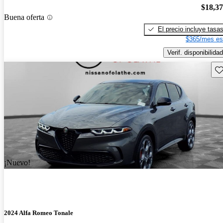
$18,3
Buena oferta
El precio incluye tasa
$365/mes es
Verif. disponibilidad
Gu
¡Nuevo!
2024 Alfa Romeo Tonale