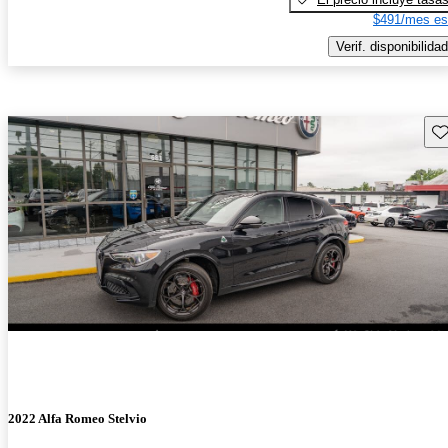
$491/mes es
Verif. disponibilidad
Gu
2022 Alfa Romeo Stelvio