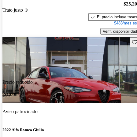
$25,2
Trato justo
El precio incluye tasa
$483/mes es
Verif. disponibilidad
Gu
Precio reducido
-$1,000
Aviso patrocinado
2022 Alfa Romeo Giulia