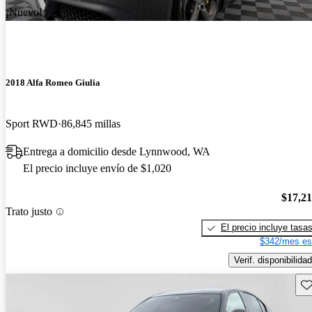
¡Nuevo!
2018 Alfa Romeo Giulia
Sport RWD
86,845 millas
Entrega a domicilio desde Lynnwood, WA
El precio incluye envío de $1,020
$17,2
Trato justo
El precio incluye tasa
$342/mes es
Verif. disponibilidad
Gu