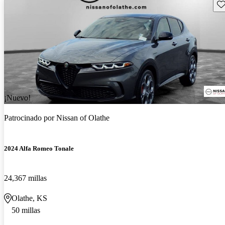
Gu
¡Nuevo!
Patrocinado por
Nissan of Olathe
2024 Alfa Romeo Tonale
24,367 millas
Olathe, KS
50 millas