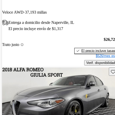
Veloce AWD
37,193 millas
Entrega a domicilio desde Naperville, IL
El precio incluye envío de $1,317
$26,7
Trato justo
El precio incluye tasa
$526/mes es
Verif. disponibilidad
Gu