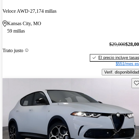
Veloce AWD
27,174 millas
Kansas City, MO
59 millas
$29,000
$28,0
Trato justo
El precio incluye tasa
$551/mes es
Verif. disponibilidad
Gu