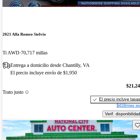
2021 Alfa Romeo Stelvio
Ti AWD
70,717 millas
Entrega a domicilio desde Chantilly, VA
El precio incluye envío de $1,950
$21,2
Trato justo
El precio incluye tasa
$419/mes es
Verif. disponibilidad
Gu