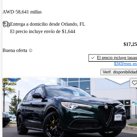
AWD
58,641 millas
Entrega a domicilio desde Orlando, FL
El precio incluye envío de $1,644
$17,2
Buena oferta
El precio incluye tasa
$343/mes es
Verif. disponibilidad
Gu