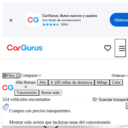
CarGurus: Autos nuevos y usados
Obtene
Con Modo de concesionario
150K+
Autos Alfa Romeo usados en venta cerca de
Topeka, KS
Compara
Filtro (1)
Ordenar
Alfa Romeo
Año
A 100 millas de distancia
Millaje
Color
Transmisión
Borrar todo
324 vehículos encontrados
Guardar búsque
Compra con precios transparentes.
Mostrar solo avisos que incluyan tasas del concesionario