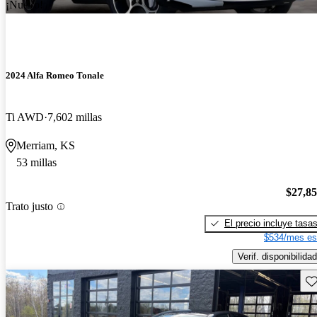
¡Nuevo!
2024 Alfa Romeo Tonale
Ti AWD
7,602 millas
Merriam, KS
53 millas
$27,8
Trato justo
El precio incluye tasa
$534/mes es
Verif. disponibilidad
Gu