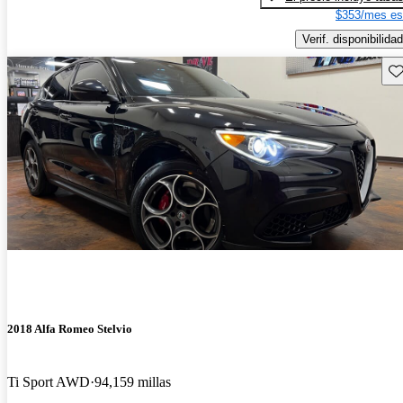
$353/mes es
Verif. disponibilidad
Gu
2018 Alfa Romeo Stelvio
Ti Sport AWD
94,159 millas