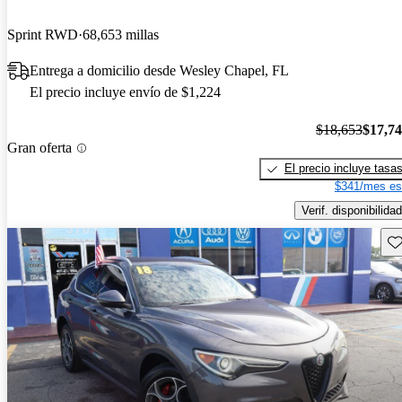
Sprint RWD
68,653 millas
Entrega a domicilio desde Wesley Chapel, FL
El precio incluye envío de $1,224
$18,653
$17,7
Gran oferta
El precio incluye tasa
$341/mes es
Verif. disponibilidad
Gu