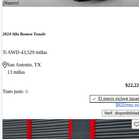
¡Nuevo!
2024 Alfa Romeo Tonale
Ti AWD
43,529 millas
San Antonio, TX
13 millas
$22,2
Trato justo
El precio incluye tasa
$415/mes es
Verif. disponibilidad
Gu