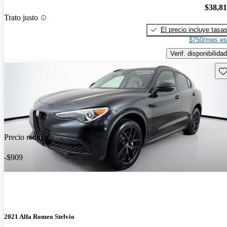
$38,8
Trato justo
El precio incluye tasa
$750/mes es
Verif. disponibilidad
Gu
Precio reducido
-$909
2021 Alfa Romeo Stelvio