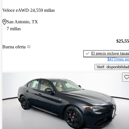
Veloce eAWD
24,559 millas
San Antonio, TX
7 millas
$25,5
Buena oferta
El precio incluye tasa
$477/mes es
Verif. disponibilidad
Gu