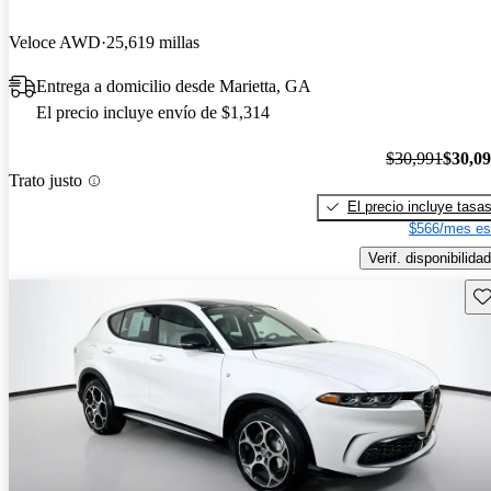
Veloce AWD
25,619 millas
Entrega a domicilio desde Marietta, GA
El precio incluye envío de $1,314
$30,991
$30,0
Trato justo
El precio incluye tasa
$566/mes es
Verif. disponibilidad
Gu