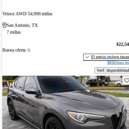
Veloce AWD
54,999 millas
San Antonio, TX
7 millas
$22,5
Buena oferta
El precio incluye tasa
$432/mes es
Verif. disponibilidad
Gu