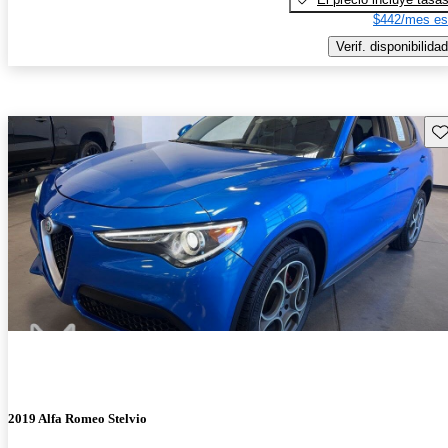
$442/mes es
Verif. disponibilidad
Gu
2019 Alfa Romeo Stelvio