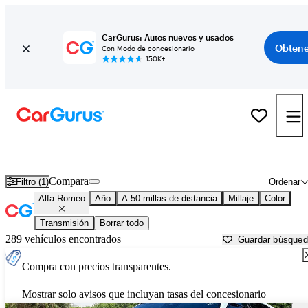
CarGurus: Autos nuevos y usados
Obtene
Con Modo de concesionario
150K+
Autos Alfa Romeo usados en venta cerca de
San Antonio, TX
Compara
Filtro (1)
Ordenar
Alfa Romeo
Año
A 50 millas de distancia
Millaje
Color
Transmisión
Borrar todo
289 vehículos encontrados
Guardar búsque
Compra con precios transparentes.
Mostrar solo avisos que incluyan tasas del concesionario