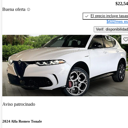
$22,5
Buena oferta
El precio incluye tasa
$432/mes es
Verif. disponibilidad
Gu
Aviso patrocinado
2024 Alfa Romeo Tonale