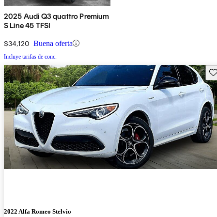
2025 Audi Q3 quattro Premium
S Line 45 TFSI
$34,120
Buena oferta
Incluye tarifas de conc.
Gu
2022 Alfa Romeo Stelvio