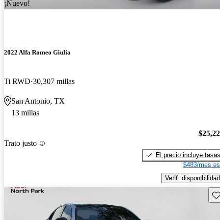
¡Nuevo!
2022 Alfa Romeo Giulia
Ti RWD
30,307 millas
San Antonio, TX
13 millas
$25,2
Trato justo
El precio incluye tasa
$483/mes es
Verif. disponibilidad
Gu