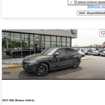
El precio incluye tasa
$394/mes es
Verif. disponibilidad
Gu
Precio reducido
-$900
2023 Alfa Romeo Stelvio