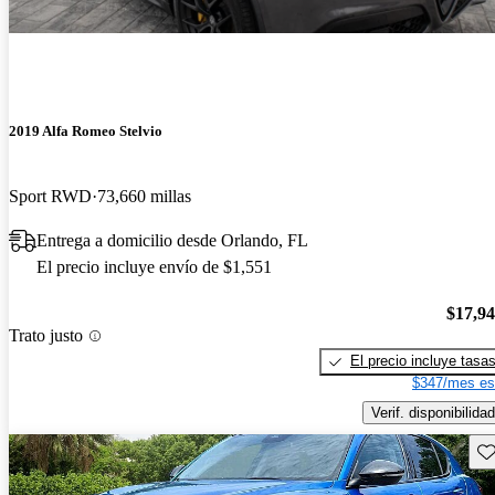
2019 Alfa Romeo Stelvio
Sport RWD
73,660 millas
Entrega a domicilio desde Orlando, FL
El precio incluye envío de $1,551
$17,9
Trato justo
El precio incluye tasa
$347/mes es
Verif. disponibilidad
Gu