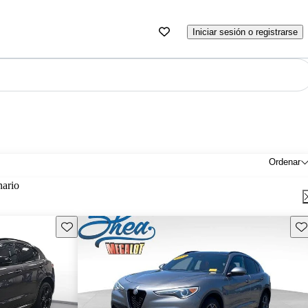
Iniciar sesión o registrarse
Ordenar
nario
Guarda este Aviso
Gu