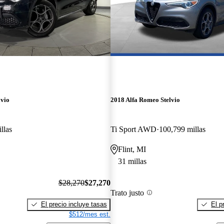
lvio
2018 Alfa Romeo Stelvio
llas
Ti Sport AWD
100,799 millas
Flint, MI
31 millas
$28,270
$27,270
Trato justo
El precio incluye tasas
El p
$512/mes est.