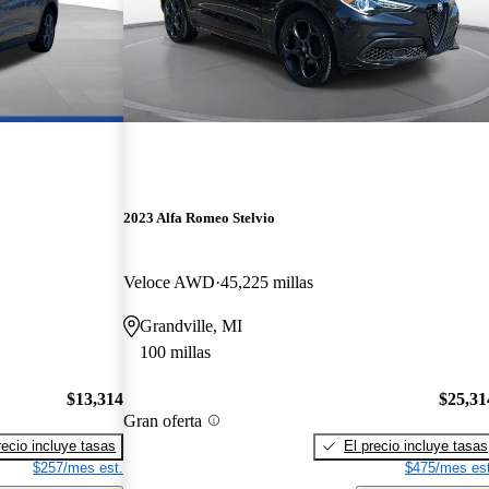
2023 Alfa Romeo Stelvio
Veloce AWD
45,225 millas
Grandville, MI
100 millas
$13,314
$25,31
Gran oferta
recio incluye tasas
El precio incluye tasas
$257/mes est.
$475/mes est