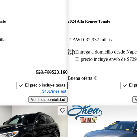
nale
2024 Alfa Romeo Tonale
llas
Ti AWD
32,937 millas
Entrega a domicilio desde Naper
El precio incluye envío de $729
$23,760
$23,160
Buena oferta
El precio incluye tasas
El p
$431/mes est.
Verif. disponibilidad
V
Guarda este Aviso