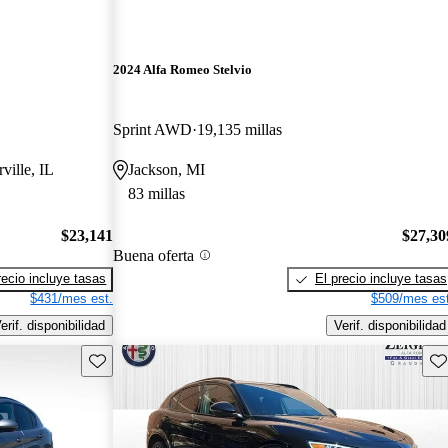
2024 Alfa Romeo Stelvio
Sprint AWD
19,135 millas
ville, IL
Jackson, MI
83 millas
$23,141
$27,30
Buena oferta
recio incluye tasas
El precio incluye tasas
$431/mes est.
$509/mes est
erif. disponibilidad
Verif. disponibilidad
Guarda este Aviso
Gu