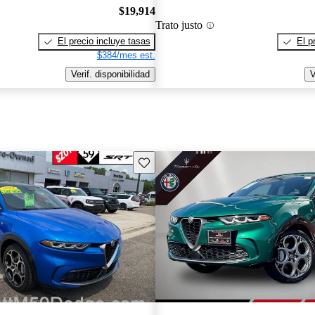
$19,914
Trato justo
El precio incluye tasas
El p
$384/mes est.
Verif. disponibilidad
V
Guarda este Aviso