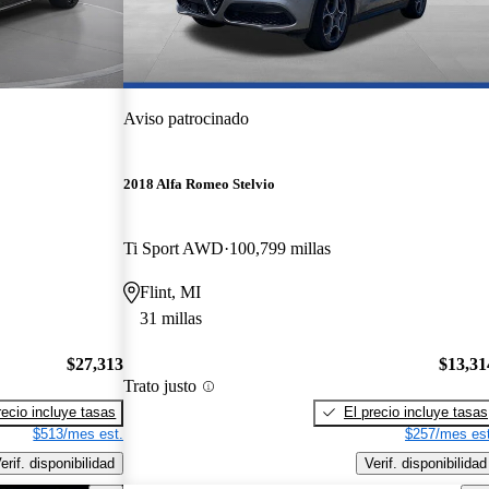
Aviso patrocinado
2018 Alfa Romeo Stelvio
Ti Sport AWD
100,799 millas
Flint, MI
31 millas
$27,313
$13,31
Trato justo
recio incluye tasas
El precio incluye tasas
$513/mes est.
$257/mes est
erif. disponibilidad
Verif. disponibilidad