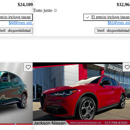
$24,109
$32,96
Trato justo
recio incluye tasas
El precio incluye tasas
$449/mes est.
$614/mes est
erif. disponibilidad
Verif. disponibilidad
Guarda este Aviso
Gu