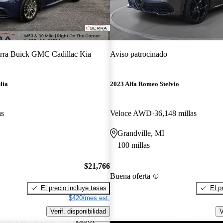
rra Buick GMC Cadillac Kia
Aviso patrocinado
lia
2023 Alfa Romeo Stelvio
as
Veloce AWD
36,148 millas
Grandville, MI
100 millas
$21,766
Buena oferta
El precio incluye tasas
El p
$420/mes est.
Verif. disponibilidad
V