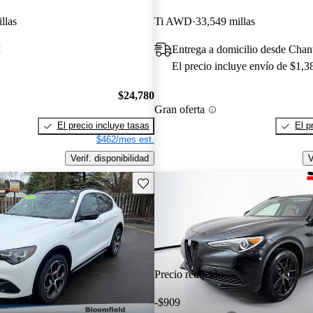
llas
Ti AWD
33,549 millas
I
Entrega a domicilio desde Chant
El precio incluye envío de $1,3
$24,780
Gran oferta
El precio incluye tasas
El p
$462/mes est.
Verif. disponibilidad
V
Guarda este Aviso
Precio reducido
-$909