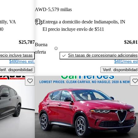
AWD
5,579 millas
illy, VA
Entrega a domicilio desde Indianapolis, IN
80
El precio incluye envío de $511
$25,787
$26,01
Buena
oferta
recio incluye tasas
Sin tasas de concesionario adicionales
$480/mes est.
$481/mes est
erif. disponibilidad
Verif. disponibilidad
Guarda este Aviso
Gu