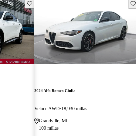
Guarda este Aviso
Gu
2024 Alfa Romeo Giulia
Veloce AWD
18,930 millas
Grandville, MI
100 millas