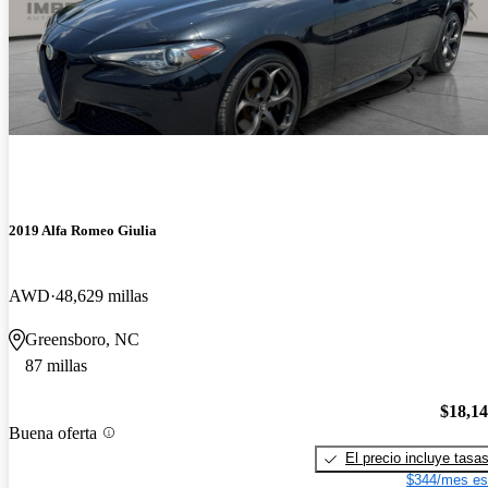
2019 Alfa Romeo Giulia
AWD
48,629 millas
Greensboro, NC
87 millas
$18,1
Buena oferta
El precio incluye tasa
$344/mes es