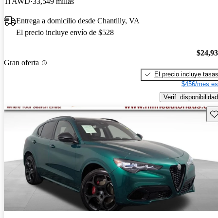
Ti AWD
33,549 millas
Entrega a domicilio desde Chantilly, VA
El precio incluye envío de $528
$24,9
Gran oferta
El precio incluye tasa
$456/mes es
Verif. disponibilidad
Gu