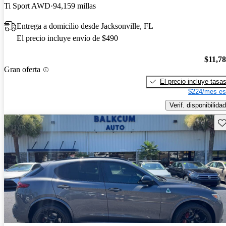
Ti Sport AWD
94,159 millas
Entrega a domicilio desde Jacksonville, FL
El precio incluye envío de $490
$11,7
Gran oferta
El precio incluye tasa
$224/mes es
Verif. disponibilidad
Gu