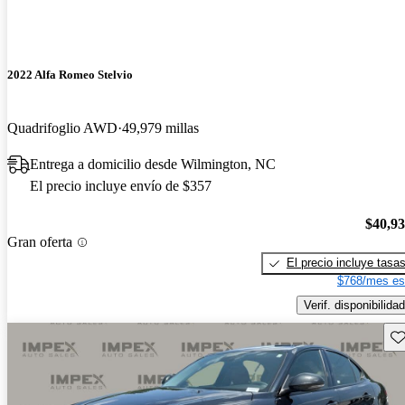
2022 Alfa Romeo Stelvio
Quadrifoglio AWD
49,979 millas
Entrega a domicilio desde Wilmington, NC
El precio incluye envío de $357
$40,9
Gran oferta
El precio incluye tasa
$768/mes es
Verif. disponibilidad
Gu