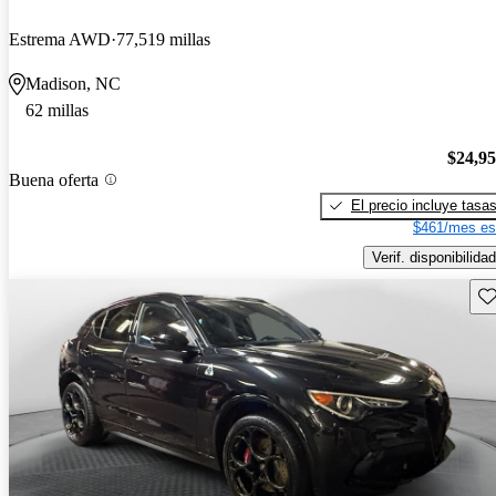
Estrema AWD
77,519 millas
Madison, NC
62 millas
$24,9
Buena oferta
El precio incluye tasa
$461/mes es
Verif. disponibilidad
Gu