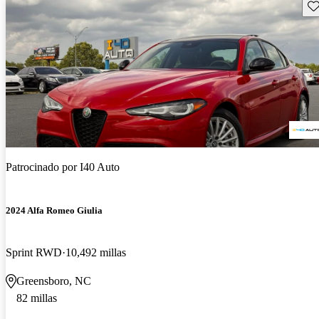
Gu
Patrocinado por
I40 Auto
2024 Alfa Romeo Giulia
Sprint RWD
10,492 millas
Greensboro, NC
82 millas