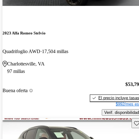
2023 Alfa Romeo Stelvio
Quadrifoglio AWD
17,504 millas
Charlottesville, VA
97 millas
$53,7
Buena oferta
El precio incluye tasa
$992/mes es
Verif. disponibilidad
Gu