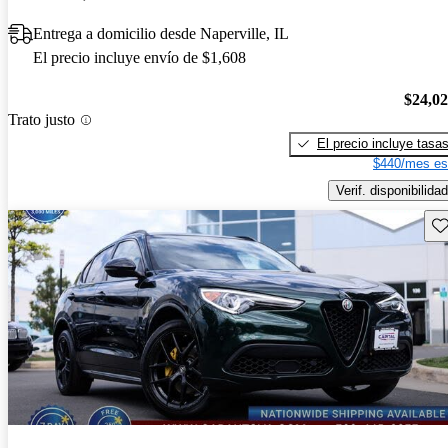
Entrega a domicilio desde Naperville, IL
El precio incluye envío de $1,608
$24,0
Trato justo
El precio incluye tasa
$440/mes es
Verif. disponibilidad
Gu