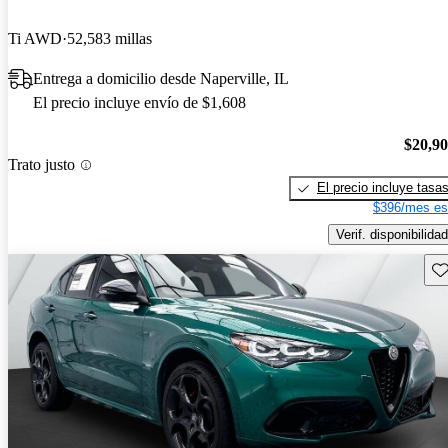
Ti AWD
52,583 millas
Entrega a domicilio desde Naperville, IL
El precio incluye envío de $1,608
$20,9
Trato justo
El precio incluye tasa
$396/mes es
Verif. disponibilidad
Gu