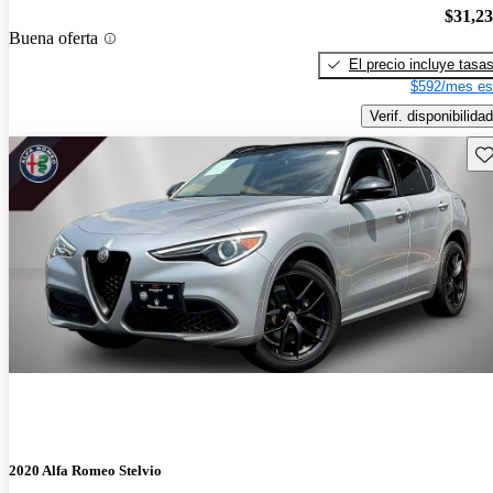
$31,2
Buena oferta
El precio incluye tasa
$592/mes es
Verif. disponibilidad
Gu
2020 Alfa Romeo Stelvio