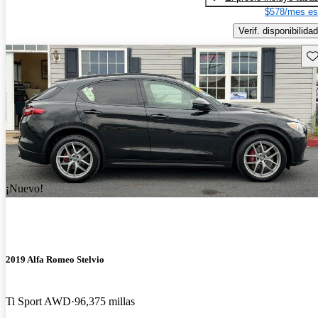
$578/mes es
Verif. disponibilidad
Gu
¡Nuevo!
2019 Alfa Romeo Stelvio
Ti Sport AWD
96,375 millas