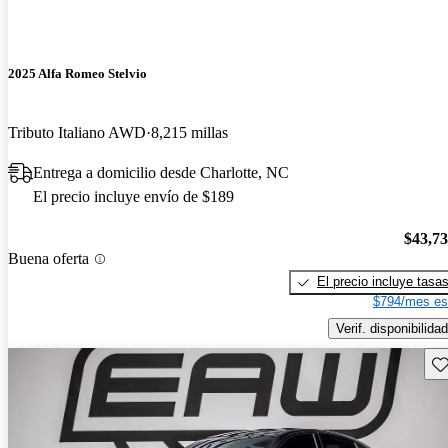
2025 Alfa Romeo Stelvio
Tributo Italiano AWD
8,215 millas
Entrega a domicilio desde Charlotte, NC
El precio incluye envío de $189
$43,7
Buena oferta
El precio incluye tasa
$794/mes es
Verif. disponibilidad
Gu