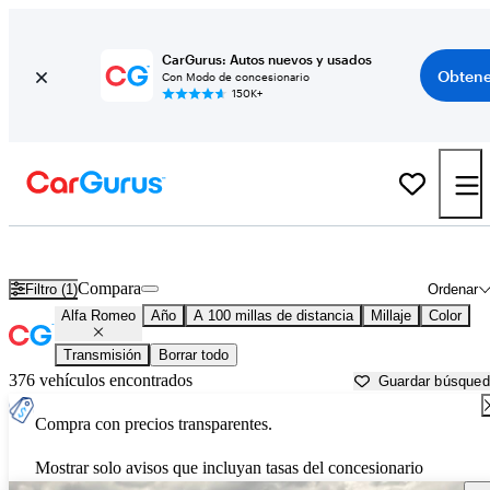
CarGurus: Autos nuevos y usados
Obtene
Con Modo de concesionario
150K+
Autos Alfa Romeo usados en venta cerca de
Roanoke, VA
Compara
Filtro (1)
Ordenar
Alfa Romeo
Año
A 100 millas de distancia
Millaje
Color
Transmisión
Borrar todo
376 vehículos encontrados
Guardar búsque
Compra con precios transparentes.
Mostrar solo avisos que incluyan tasas del concesionario