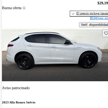
$29,1
Buena oferta
El precio incluye tasa
$534/mes es
Verif. disponibilidad
Gu
Aviso patrocinado
2023 Alfa Romeo Stelvio