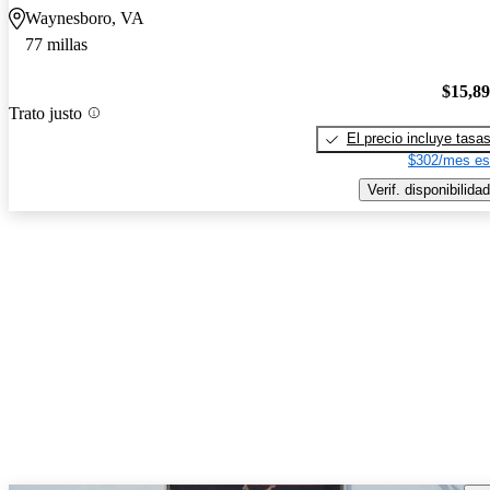
Waynesboro, VA
77 millas
$15,8
Trato justo
El precio incluye tasa
$302/mes es
Verif. disponibilidad