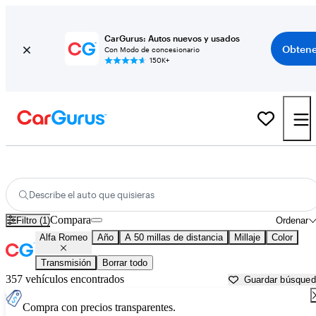
CarGurus: Autos nuevos y usados
Obtene
Con Modo de concesionario
150K+
Autos Alfa Romeo usados en venta cerca de
Orlando, FL
Describe el auto que quisieras
Compara
Filtro (1)
Ordenar
Alfa Romeo
Año
A 50 millas de distancia
Millaje
Color
Transmisión
Borrar todo
357 vehículos encontrados
Guardar búsque
Compra con precios transparentes.