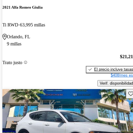
2021 Alfa Romeo Giulia
Ti RWD
63,995 millas
Orlando, FL
9 millas
$21,2
Trato justo
El precio incluye tasa
$408/mes es
Verif. disponibilidad
Gu