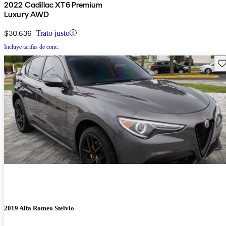
2022 Cadillac XT6 Premium
Luxury AWD
$30,636
Trato justo
Incluye tarifas de conc.
Gu
2019 Alfa Romeo Stelvio