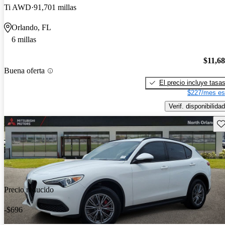
Ti AWD
91,701 millas
Orlando, FL
6 millas
$11,6
Buena oferta
El precio incluye tasa
$227/mes es
Verif. disponibilidad
Gu
Precio reducido
-$696