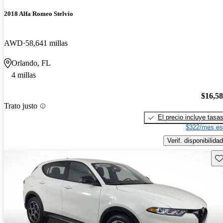
2018 Alfa Romeo Stelvio
AWD
58,641 millas
Orlando, FL
4 millas
$16,5
Trato justo
El precio incluye tasa
$322/mes es
Verif. disponibilidad
Gu