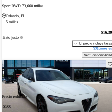
Sport RWD
73,660 millas
Orlando, FL
5 millas
$16,3
Trato justo
El precio incluye tasa
$318/mes es
Verif. disponibilidad
Gu
Precio reducido
-$500