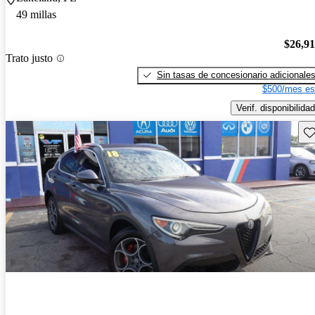
49 millas
$26,9
Trato justo
Sin tasas de concesionario adicionale
$500/mes es
Verif. disponibilidad
Gu