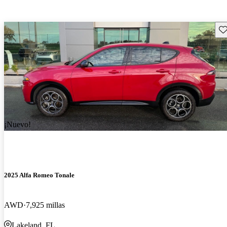
Gu
¡Nuevo!
2025 Alfa Romeo Tonale
AWD
7,925 millas
Lakeland, FL