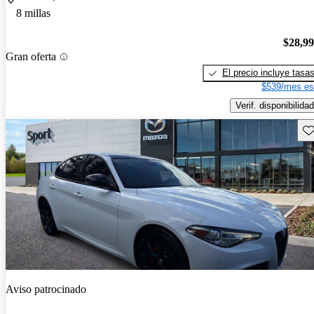
8 millas
$28,9
Gran oferta
El precio incluye tasa
$539/mes es
Verif. disponibilidad
Gu
Aviso patrocinado