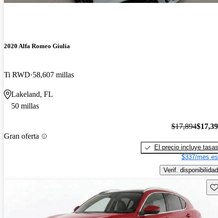
2020 Alfa Romeo Giulia
Ti RWD
58,607 millas
Lakeland, FL
50 millas
$17,894
$17,3
Gran oferta
El precio incluye tasa
$337/mes es
Verif. disponibilidad
Gu