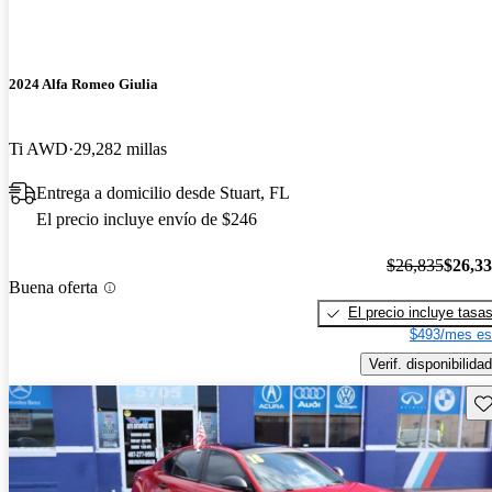
2024 Alfa Romeo Giulia
Ti AWD
29,282 millas
Entrega a domicilio desde Stuart, FL
El precio incluye envío de $246
$26,835
$26,3
Buena oferta
El precio incluye tasa
$493/mes es
Verif. disponibilidad
Gu