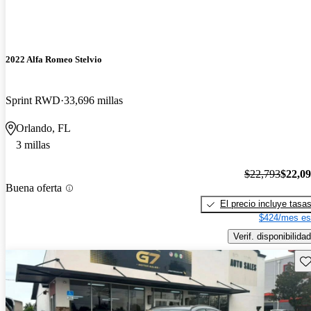
2022 Alfa Romeo Stelvio
Sprint RWD
33,696 millas
Orlando, FL
3 millas
$22,793
$22,0
Buena oferta
El precio incluye tasa
$424/mes es
Verif. disponibilidad
Gu