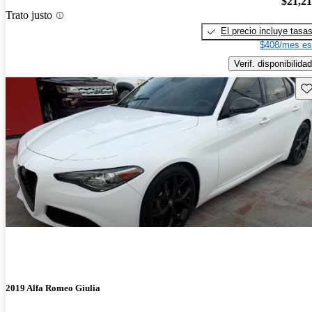
$21,2
Trato justo
El precio incluye tasa
$408/mes es
Verif. disponibilidad
Gu
2019 Alfa Romeo Giulia