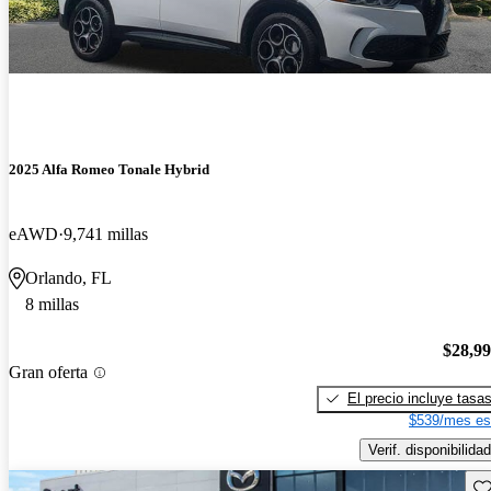
2025 Alfa Romeo Tonale Hybrid
eAWD
9,741 millas
Orlando, FL
8 millas
$28,9
Gran oferta
El precio incluye tasa
$539/mes es
Verif. disponibilidad
Gu