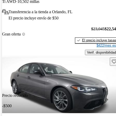
Ti AWD
10,502 millas
Transferencia a la tienda a Orlando, FL
El precio incluye envío de $50
$23,045
$22,5
Gran oferta
El precio incluye tasa
$422/mes es
Verif. disponibilidad
Gu
Precio reducido
-$500