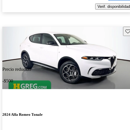
Verif. disponibilidad
Gu
Precio reducido
-$500
2024 Alfa Romeo Tonale