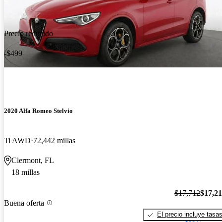
Precio reducido
-$499
2020 Alfa Romeo Stelvio
Ti AWD
72,442 millas
Clermont, FL
18 millas
$17,712
$17,2
Buena oferta
El precio incluye tasa