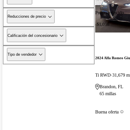
Precio reducido
Reducciones de precio
-$1,018
Calificación del concesionario
Tipo de vendedor
2024 Alfa Romeo Giu
Ti RWD
31,679 mi
Brandon, FL
65 millas
Buena oferta