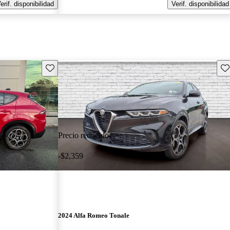
erif. disponibilidad
Verif. disponibilidad
Guarda este Aviso
Gu
Precio reducido
-$2,359
2024 Alfa Romeo Tonale