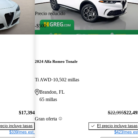
Precio reducido
-$500
2024 Alfa Romeo Tonale
Ti AWD
10,502 millas
Brandon, FL
65 millas
$17,394
$22,995
$22,49
Gran oferta
recio incluye tasas
El precio incluye tasas
$339/mes est.
$423/mes est