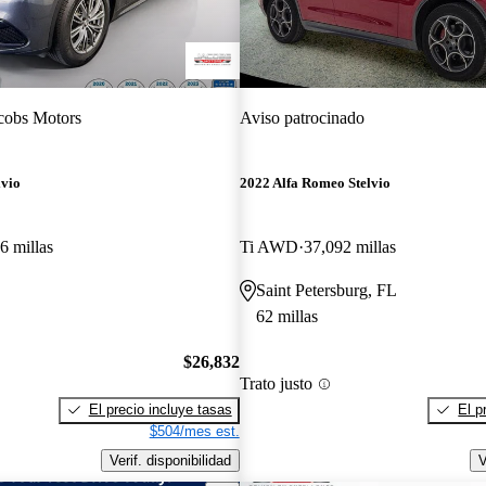
cobs Motors
Aviso patrocinado
lvio
2022 Alfa Romeo Stelvio
6 millas
Ti AWD
37,092 millas
Saint Petersburg, FL
62 millas
$26,832
Trato justo
El precio incluye tasas
El p
$504/mes est.
Verif. disponibilidad
V