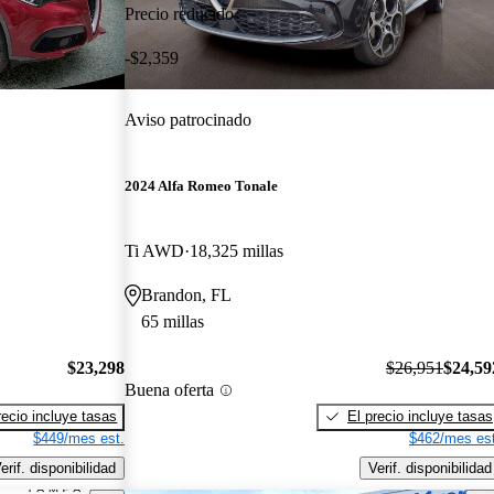
Precio reducido
-$2,359
Aviso patrocinado
2024 Alfa Romeo Tonale
Ti AWD
18,325 millas
Brandon, FL
65 millas
$23,298
$26,951
$24,59
Buena oferta
recio incluye tasas
El precio incluye tasas
$449/mes est.
$462/mes est
erif. disponibilidad
Verif. disponibilidad