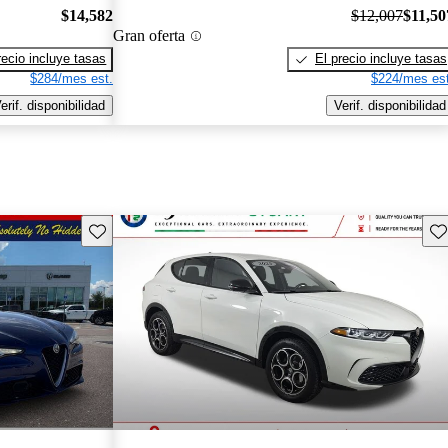
$14,582
$12,007
$11,50
Gran oferta
recio incluye tasas
El precio incluye tasas
$284/mes est.
$224/mes est
erif. disponibilidad
Verif. disponibilidad
Guarda este Aviso
Gu