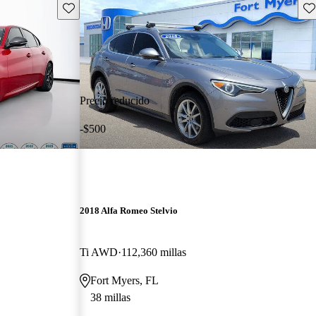
Guarda este Aviso
Gu
Precio reducido
-$500
2018 Alfa Romeo Stelvio
Ti AWD
112,360 millas
Fort Myers, FL
38 millas