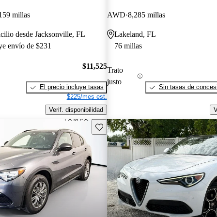
159 millas
AWD
8,285 millas
cilio desde Jacksonville, FL
Lakeland, FL
uye envío de $231
76 millas
$11,525
Trato
justo
El precio incluye tasas
Sin tasas de concesi
$225/mes est.
Verif. disponibilidad
V
Guarda este Aviso