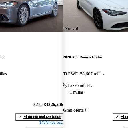
¡Nuevo!
lia
2020 Alfa Romeo Giulia
llas
Ti RWD
58,607 millas
Lakeland, FL
71 millas
$27,284
$26,266
Gran oferta
El precio incluye tasas
El p
$494/mes est.