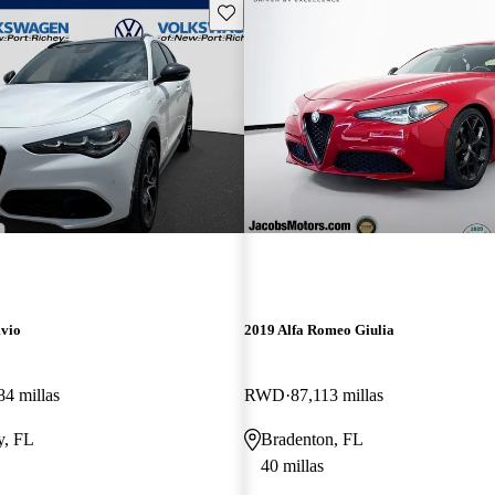
Guarda este Aviso
lvio
2019 Alfa Romeo Giulia
84 millas
RWD
87,113 millas
y, FL
Bradenton, FL
40 millas