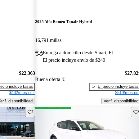
2025 Alfa Romeo Tonale Hybrid
16,791 millas
Entrega a domicilio desde Stuart, FL
El precio incluye envío de $240
$22,363
$27,82
Buena oferta
recio incluye tasas
El precio incluye tasas
$432/mes est.
$519/mes est
erif. disponibilidad
Verif. disponibilidad
Guarda este Aviso
Gu