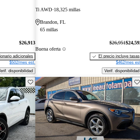
Ti AWD
18,325 millas
Brandon, FL
65 millas
$26,913
$26,951
$24,59
Buena oferta
onario adicionales
El precio incluye tasas
$502/mes est.
$462/mes est
erif. disponibilidad
Verif. disponibilidad
Guarda este Aviso
Gu