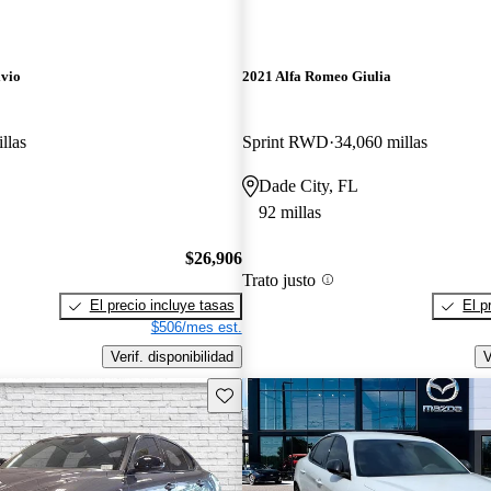
lvio
2021 Alfa Romeo Giulia
llas
Sprint RWD
34,060 millas
Dade City, FL
92 millas
$26,906
Trato justo
El precio incluye tasas
El p
$506/mes est.
Verif. disponibilidad
V
Guarda este Aviso