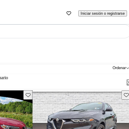
Iniciar sesión o registrarse
Ordenar
nario
Guarda este Aviso
Gu