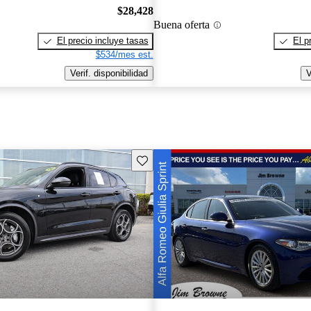
$28,428
Buena oferta
El precio incluye tasas
El p
$534/mes est.
Verif. disponibilidad
V
Guarda este Aviso