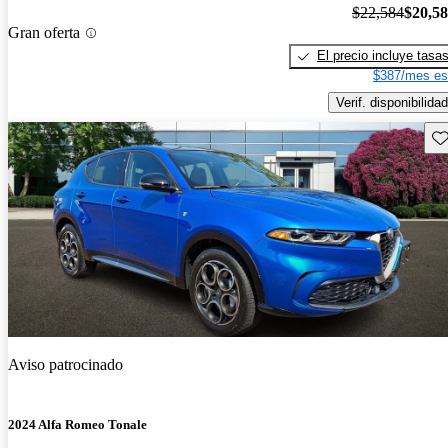
$22,584
$20,5
Gran oferta
El precio incluye tasa
$387/mes es
Verif. disponibilidad
Gu
Aviso patrocinado
2024 Alfa Romeo Tonale