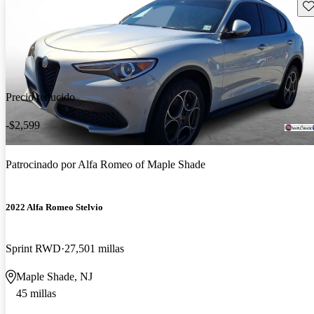
Gu
Precio reducido
-$2,599
Patrocinado por
Alfa Romeo of Maple Shade
2022 Alfa Romeo Stelvio
Sprint RWD
27,501 millas
Maple Shade, NJ
45 millas