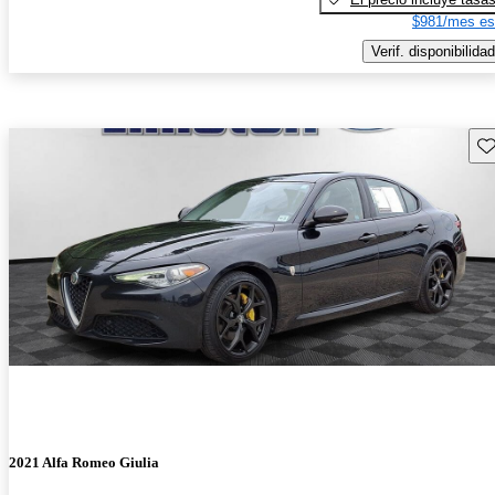
$981/mes es
Verif. disponibilidad
Gu
2021 Alfa Romeo Giulia