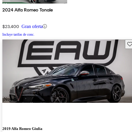
2024 Alfa Romeo Tonale
$23,400
Gran oferta
Incluye tarifas de conc.
Gu
¡Nuevo!
2019 Alfa Romeo Giulia