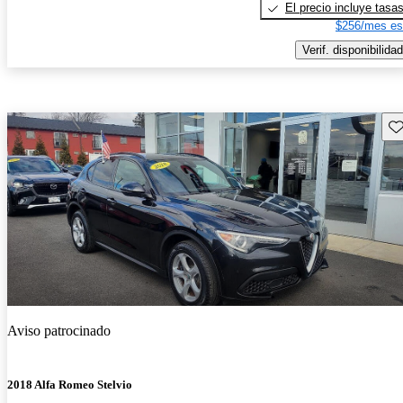
El precio incluye tasa
$256/mes es
Verif. disponibilidad
Gu
Aviso patrocinado
2018 Alfa Romeo Stelvio