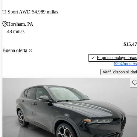
Ti Sport AWD
54,989 millas
Horsham, PA
48 millas
$15,4
Buena oferta
El precio incluye tasa
$294/mes es
Verif. disponibilidad
Gu