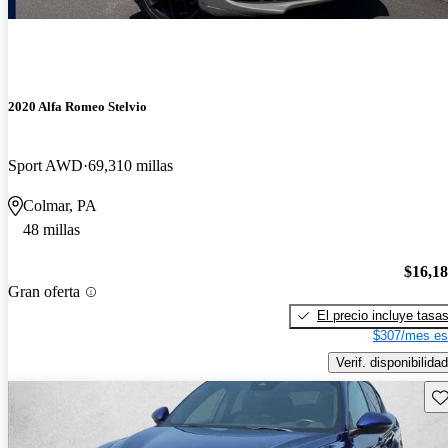
2020 Alfa Romeo Stelvio
Sport AWD
69,310 millas
Colmar, PA
48 millas
$16,1
Gran oferta
El precio incluye tasa
$307/mes es
Verif. disponibilidad
Gu