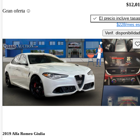
$12,0
Gran oferta
El precio incluye tasa
$228/mes es
Verif. disponibilidad
Gu
2019 Alfa Romeo Giulia