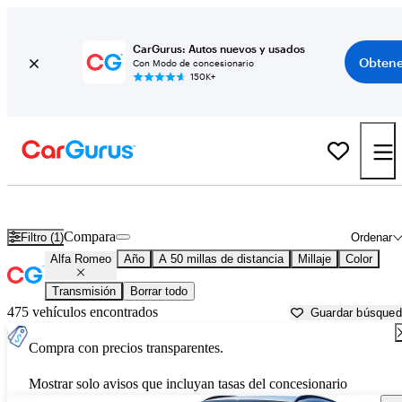
CarGurus: Autos nuevos y usados
Obtene
Con Modo de concesionario
150K+
Autos Alfa Romeo usados en venta cerca de
Newark, DE
Compara
Filtro (1)
Ordenar
Alfa Romeo
Año
A 50 millas de distancia
Millaje
Color
Transmisión
Borrar todo
475 vehículos encontrados
Guardar búsque
Compra con precios transparentes.
Mostrar solo avisos que incluyan tasas del concesionario