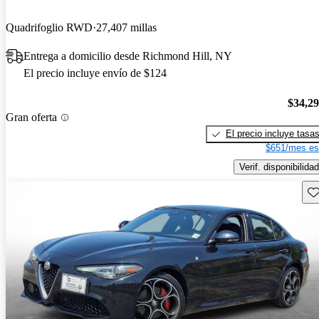
Quadrifoglio RWD
27,407 millas
Entrega a domicilio desde Richmond Hill, NY
El precio incluye envío de $124
$34,2
Gran oferta
El precio incluye tasa
$651/mes es
Verif. disponibilidad
Gu