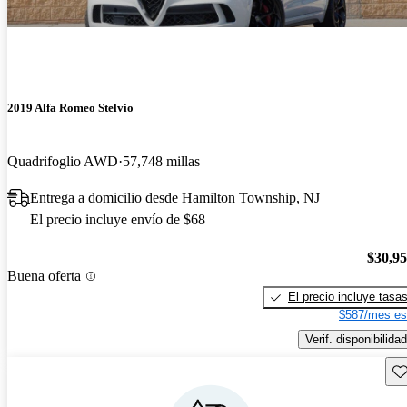
2019 Alfa Romeo Stelvio
Quadrifoglio AWD
57,748 millas
Entrega a domicilio desde Hamilton Township, NJ
El precio incluye envío de $68
$30,9
Buena oferta
El precio incluye tasa
$587/mes es
Verif. disponibilidad
Gu