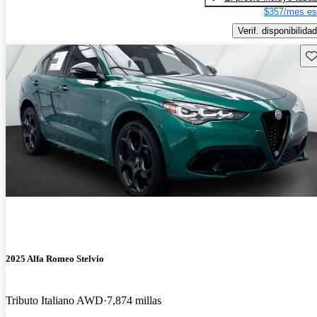
$357/mes es
Verif. disponibilidad
Gu
2025 Alfa Romeo Stelvio
Tributo Italiano AWD
7,874 millas