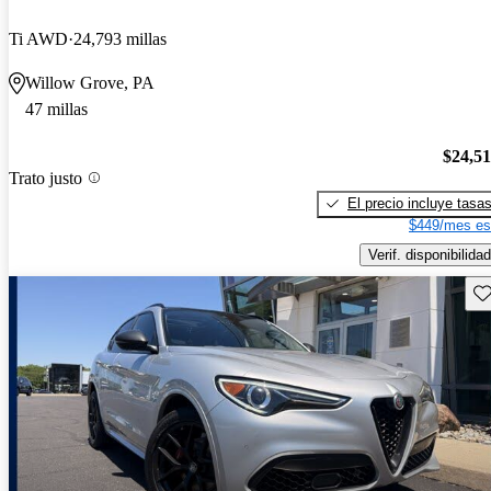
Ti AWD
24,793 millas
Willow Grove, PA
47 millas
$24,5
Trato justo
El precio incluye tasa
$449/mes es
Verif. disponibilidad
Gu