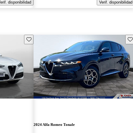
erif. disponibilidad
Verif. disponibilidad
Guarda este Aviso
Gu
2024 Alfa Romeo Tonale