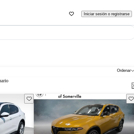
Iniciar sesión o registrarse
Ordenar
nario
Guarda este Aviso
Gu