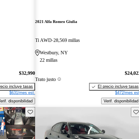
2021 Alfa Romeo Giulia
Ti AWD
28,569 millas
Westbury, NY
22 millas
$32,990
$24,02
Trato justo
recio incluye tasas
El precio incluye tasas
$631/mes est.
$472/mes est
erif. disponibilidad
Verif. disponibilidad
Guarda este Aviso
Gu