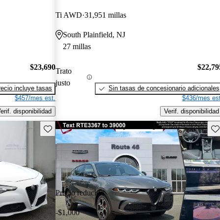
Ti AWD
31,951 millas
South Plainfield, NJ
27 millas
$23,690
$22,79
Trato
justo
recio incluye tasas
Sin tasas de concesionario adicionales
$457/mes est.
$436/mes est
erif. disponibilidad
Verif. disponibilidad
Guarda este Aviso
Gu
Precio reducido
-$1,000