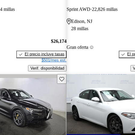
4 millas
Sprint AWD
22,826 millas
Edison, NJ
28 millas
$26,174
Gran oferta
El precio incluye tasas
El p
$501/mes est.
Verif. disponibilidad
V
Guarda este Aviso