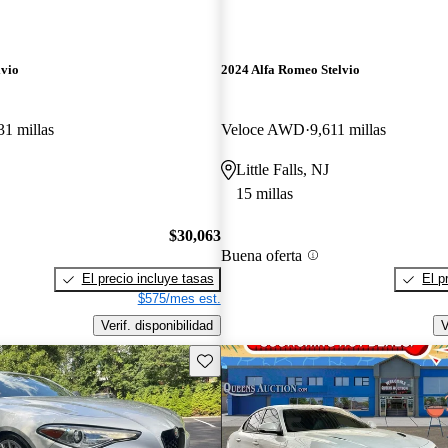
lvio
2024 Alfa Romeo Stelvio
31 millas
Veloce AWD
9,611 millas
Little Falls, NJ
15 millas
$30,063
Buena oferta
El precio incluye tasas
El p
$575/mes est.
Verif. disponibilidad
V
Guarda este Aviso