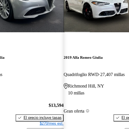
lia
2019 Alfa Romeo Giulia
as
Quadrifoglio RWD
27,407 millas
Richmond Hill, NY
10 millas
$13,594
Gran oferta
El precio incluye tasas
El p
$270/mes est.