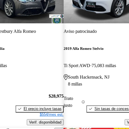
stbury Alfa Romeo
Aviso patrocinado
lia
2019 Alfa Romeo Stelvio
llas
Ti Sport AWD
75,083 millas
South Hackensack, NJ
8 millas
$28,975
Trato
justo
El precio incluye tasas
Sin tasas de concesi
$554/mes est.
Verif. disponibilidad
V