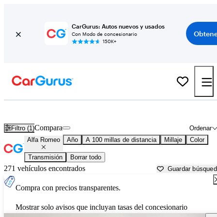
CarGurus: Autos nuevos y usados
Obtene
Con Modo de concesionario
150K+
Autos Alfa Romeo usados en venta cerca de
Mesquite, NV
Compara
Filtro (1)
Ordenar
Alfa Romeo
Año
A 100 millas de distancia
Millaje
Color
Transmisión
Borrar todo
271 vehículos encontrados
Guardar búsque
Compra con precios transparentes.
Mostrar solo avisos que incluyan tasas del concesionario