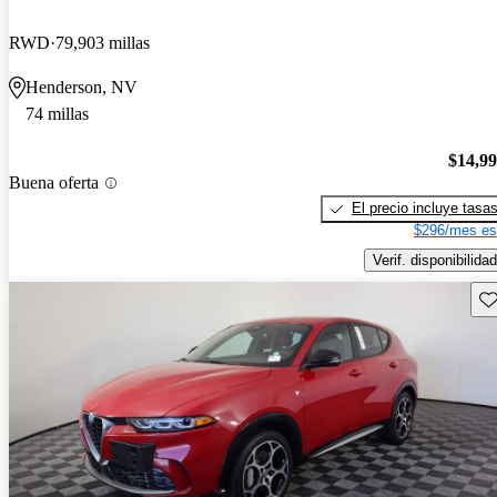
RWD
79,903 millas
Henderson, NV
74 millas
$14,9
Buena oferta
El precio incluye tasa
$296/mes es
Verif. disponibilidad
Gu