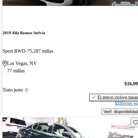
¡Nuevo!
2019 Alfa Romeo Stelvio
Sport RWD
75,287 millas
Las Vegas, NV
77 millas
$16,9
Trato justo
El precio incluye tasa
$335/mes es
Verif. disponibilidad
Gu