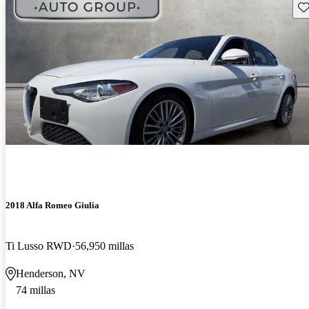
Gu
2018 Alfa Romeo Giulia
Ti Lusso RWD
56,950 millas
Henderson, NV
74 millas