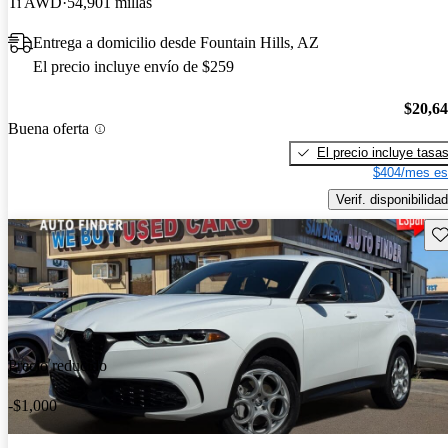
Ti AWD
54,901 millas
Entrega a domicilio desde Fountain Hills, AZ
El precio incluye envío de $259
$20,6
Buena oferta
El precio incluye tasa
$404/mes es
Verif. disponibilidad
Gu
Precio reducido
-$1,000