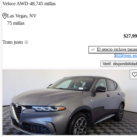
Veloce AWD
48,745 millas
Las Vegas, NV
75 millas
$27,9
Trato justo
El precio incluye tasa
$533/mes es
Verif. disponibilidad
Gu