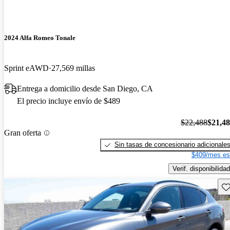
2024 Alfa Romeo Tonale
Sprint eAWD
27,569 millas
Entrega a domicilio desde San Diego, CA
El precio incluye envío de $489
$22,488
$21,4
Gran oferta
Sin tasas de concesionario adicionale
$409/mes es
Verif. disponibilidad
Gu