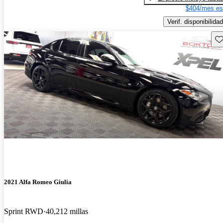
$404/mes es
Verif. disponibilidad
Gu
2021 Alfa Romeo Giulia
Sprint RWD
40,212 millas