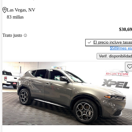
Las Vegas, NV
83 millas
$30,6
Trato justo
El precio incluye tasa
$589/mes es
Verif. disponibilidad
Gu