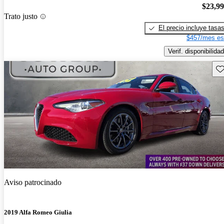
$23,9
Trato justo
El precio incluye tasa
$457/mes es
Verif. disponibilidad
Gu
Aviso patrocinado
2019 Alfa Romeo Giulia