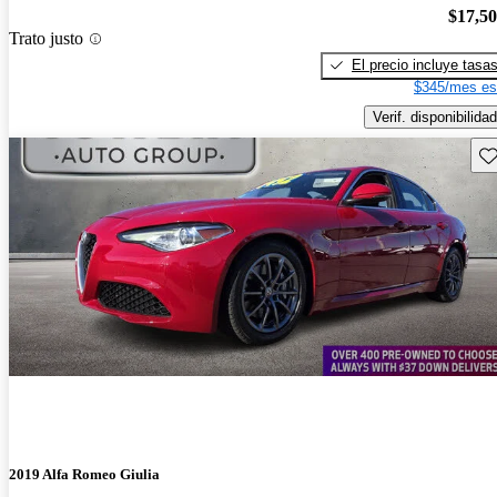
$17,5
Trato justo
El precio incluye tasa
$345/mes es
Verif. disponibilidad
Gu
2019 Alfa Romeo Giulia