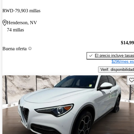
RWD
79,903 millas
Henderson, NV
74 millas
$14,9
Buena oferta
El precio incluye tasa
$296/mes es
Verif. disponibilidad
Gu