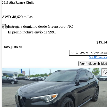
2019 Alfa Romeo Giulia
AWD
48,629 millas
Entrega a domicilio desde Greensboro, NC
El precio incluye envío de $991
$19,1
Trato justo
El precio incluye tasa
$380/mes es
Verif. disponibilidad
Gu