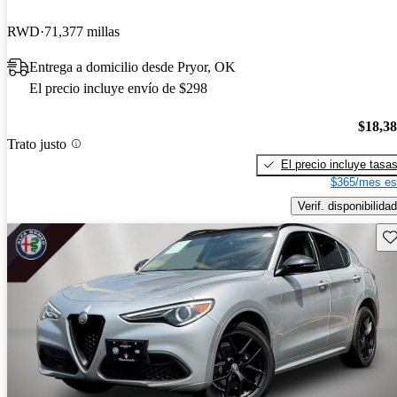
RWD
71,377 millas
Entrega a domicilio desde Pryor, OK
El precio incluye envío de $298
$18,3
Trato justo
El precio incluye tasa
$365/mes es
Verif. disponibilidad
Gu