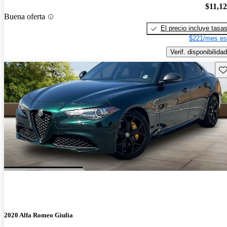
$11,1
Buena oferta
El precio incluye tasa
$221/mes es
Verif. disponibilidad
Gu
2020 Alfa Romeo Giulia