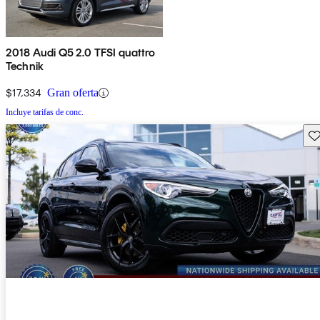
2018 Audi Q5 2.0 TFSI quattro
Technik
$17,334
Gran oferta
Incluye tarifas de conc.
Gu