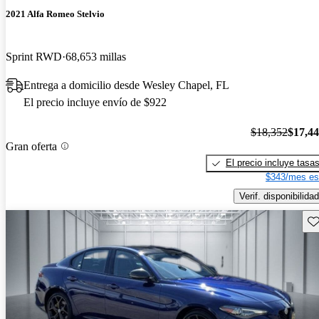
2021 Alfa Romeo Stelvio
Sprint RWD
68,653 millas
Entrega a domicilio desde Wesley Chapel, FL
El precio incluye envío de $922
$18,352
$17,4
Gran oferta
El precio incluye tasa
$343/mes es
Verif. disponibilidad
Gu