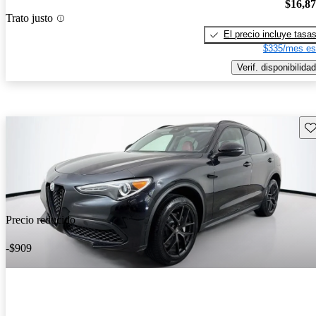
$16,8
Trato justo
El precio incluye tasa
$335/mes es
Verif. disponibilidad
Gu
Precio reducido
-$909