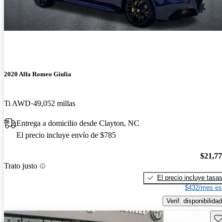
2020 Alfa Romeo Giulia
Ti AWD
49,052 millas
Entrega a domicilio desde Clayton, NC
El precio incluye envío de $785
$21,7
Trato justo
El precio incluye tasa
$432/mes es
Verif. disponibilidad
Gu