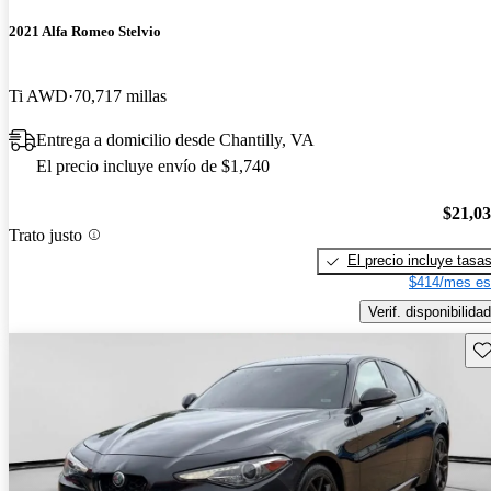
2021 Alfa Romeo Stelvio
Ti AWD
70,717 millas
Entrega a domicilio desde Chantilly, VA
El precio incluye envío de $1,740
$21,0
Trato justo
El precio incluye tasa
$414/mes es
Verif. disponibilidad
Gu