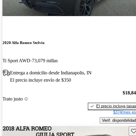
2020 Alfa Romeo Stelvio
Ti Sport AWD
73,079 millas
Entrega a domicilio desde Indianapolis, IN
El precio incluye envío de $350
$18,8
Trato justo
El precio incluye tasa
$374/mes es
Verif. disponibilidad
Gu