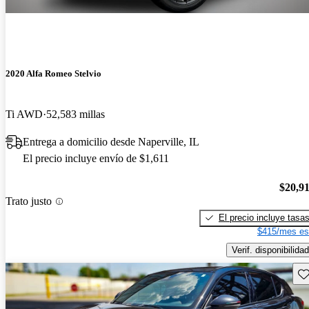
2020 Alfa Romeo Stelvio
Ti AWD
52,583 millas
Entrega a domicilio desde Naperville, IL
El precio incluye envío de $1,611
$20,9
Trato justo
El precio incluye tasa
$415/mes es
Verif. disponibilidad
Gu