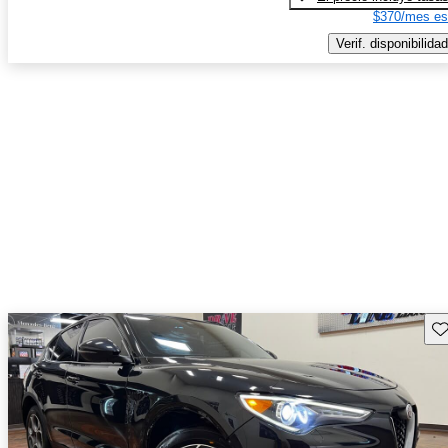
$370/mes es
Verif. disponibilidad
Gu