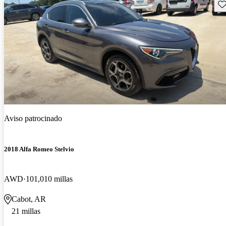
Gu
Aviso patrocinado
2018 Alfa Romeo Stelvio
AWD
101,010 millas
Cabot, AR
21 millas