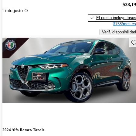
$38,1
Trato justo
El precio incluye tasa
$758/mes es
Verif. disponibilidad
Gu
2024 Alfa Romeo Tonale