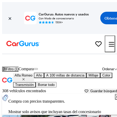
CarGurus: Autos nuevos y usados
Obtene
Con Modo de concesionario
150K+
Autos Alfa Romeo usados en venta cerca de
Little Rock, AR
Compara
Filtro (1)
Ordenar
Alfa Romeo
Año
A 100 millas de distancia
Millaje
Color
Transmisión
Borrar todo
308 vehículos encontrados
Guardar búsque
Compra con precios transparentes.
Mostrar solo avisos que incluyan tasas del concesionario