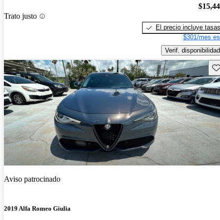
$15,4
Trato justo
El precio incluye tasa
$301/mes es
Verif. disponibilidad
Gu
Aviso patrocinado
2019 Alfa Romeo Giulia