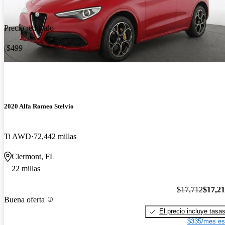
Precio reducido
-$499
2020 Alfa Romeo Stelvio
Ti AWD
72,442 millas
Clermont, FL
22 millas
$17,712
$17,2
Buena oferta
El precio incluye tasa
$335/mes es