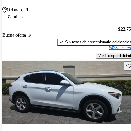
Orlando, FL
32 millas
$22,7
Buena oferta
Sin tasas de concesionario adicionale
$428/mes es
Verif. disponibilidad
Gu