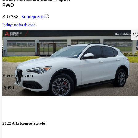
RWD
$19,388
Sobreprecio
Incluye tarifas de conc.
Gu
Precio reducido
-$696
2022 Alfa Romeo Stelvio