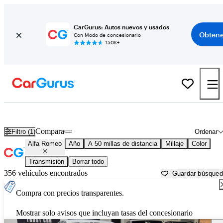
CarGurus: Autos nuevos y usados
Obtene
Con Modo de concesionario
150K+
Autos Alfa Romeo usados en venta cerca de
Leesburg, FL
Compara
Filtro (1)
Ordenar
Alfa Romeo
Año
A 50 millas de distancia
Millaje
Color
Transmisión
Borrar todo
356 vehículos encontrados
Guardar búsque
Compra con precios transparentes.
Mostrar solo avisos que incluyan tasas del concesionario