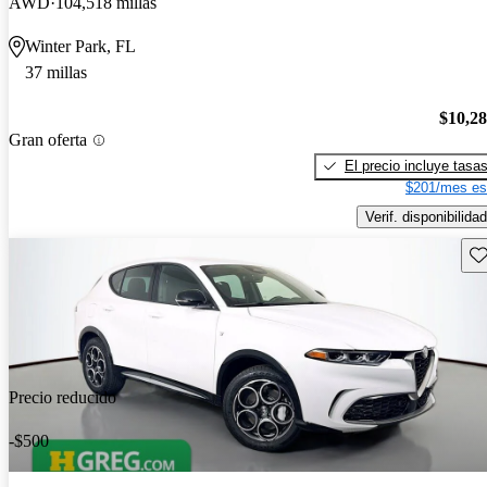
AWD
104,518 millas
Winter Park, FL
37 millas
$10,2
Gran oferta
El precio incluye tasa
$201/mes es
Verif. disponibilidad
Gu
Precio reducido
-$500