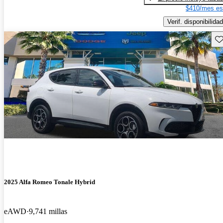
$410/mes es
Verif. disponibilidad
Gu
2025 Alfa Romeo Tonale Hybrid
eAWD
9,741 millas