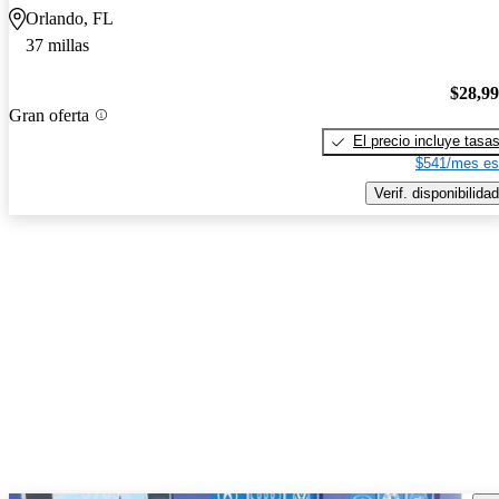
Orlando, FL
37 millas
$28,9
Gran oferta
El precio incluye tasa
$541/mes es
Verif. disponibilidad