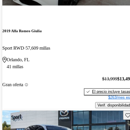
2019 Alfa Romeo Giulia
Sport RWD
57,609 millas
Orlando, FL
41 millas
$13,999
$13,4
Gran oferta
El precio incluye tasa
$263/mes es
Verif. disponibilidad
Gu