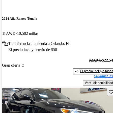
2024 Alfa Romeo Tonale
Ti AWD
10,502 millas
Transferencia a la tienda a Orlando, FL
El precio incluye envío de $50
$23,045
$22,5
Gran oferta
El precio incluye tasa
$424/mes es
Verif. disponibilidad
Gu