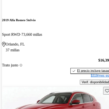
2019 Alfa Romeo Stelvio
Sport RWD
73,660 millas
Orlando, FL
37 millas
$16,3
Trato justo
El precio incluye tasa
$319/mes es
Verif. disponibilidad
Gu