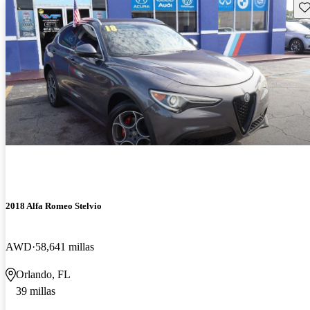
Gu
2018 Alfa Romeo Stelvio
AWD
58,641 millas
Orlando, FL
39 millas