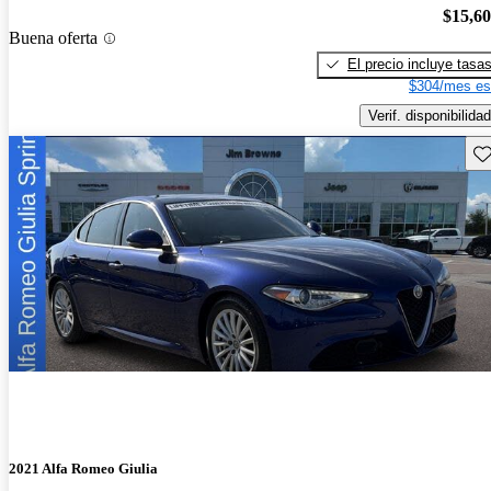
$15,6
Buena oferta
El precio incluye tasa
$304/mes es
Verif. disponibilidad
Gu
2021 Alfa Romeo Giulia