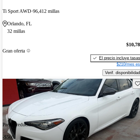
Ti Sport AWD
96,412 millas
Orlando, FL
32 millas
$10,7
Gran oferta
El precio incluye tasa
$210/mes es
Verif. disponibilidad
Gu
Precio reducido
-$500