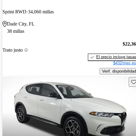
Sprint RWD
34,060 millas
Dade City, FL
38 millas
$22,3
Trato justo
El precio incluye tasa
$432/mes es
Verif. disponibilidad
Gu