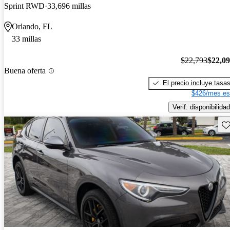
Sprint RWD
33,696 millas
Orlando, FL
33 millas
$22,793
$22,0
Buena oferta
El precio incluye tasa
$426/mes es
Verif. disponibilidad
Gu