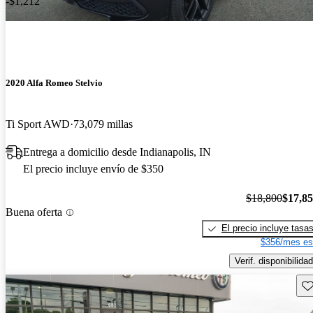
-$1,212
2020 Alfa Romeo Stelvio
Ti Sport AWD
73,079 millas
Entrega a domicilio desde Indianapolis, IN
El precio incluye envío de $350
$18,800
$17,8
Buena oferta
El precio incluye tasa
$356/mes es
Verif. disponibilidad
Gu