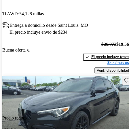
Ti AWD
54,128 millas
Entrega a domicilio desde Saint Louis, MO
El precio incluye envío de $234
$20,073
$19,5
Buena oferta
El precio incluye tasa
$390/mes es
Verif. disponibilidad
Gu
Precio reducido