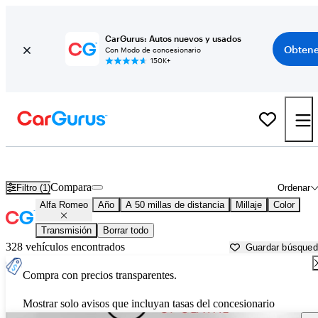
CarGurus: Autos nuevos y usados
Obtene
Con Modo de concesionario
150K+
Autos Alfa Romeo usados en venta cerca de
Kansas City, MO
Compara
Filtro (1)
Ordenar
Alfa Romeo
Año
A 50 millas de distancia
Millaje
Color
Transmisión
Borrar todo
328 vehículos encontrados
Guardar búsque
Compra con precios transparentes.
Mostrar solo avisos que incluyan tasas del concesionario