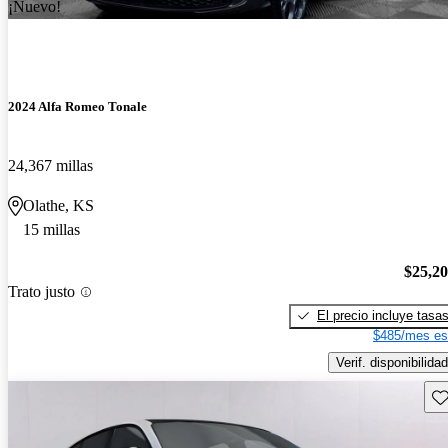
¡Nuevo!
2024 Alfa Romeo Tonale
24,367 millas
Olathe, KS
15 millas
$25,2
Trato justo
El precio incluye tasa
$485/mes es
Verif. disponibilidad
Gu