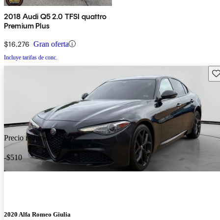
2018 Audi Q5 2.0 TFSI quattro
Premium Plus
$16,276
Gran oferta
Incluye tarifas de conc.
Gu
Precio reducido
-$510
2020 Alfa Romeo Giulia