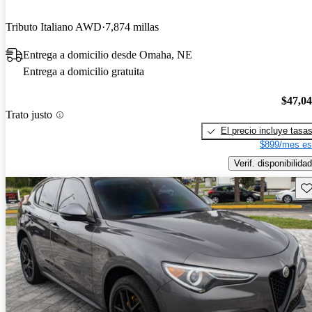
Tributo Italiano AWD
7,874 millas
Entrega a domicilio desde Omaha, NE
Entrega a domicilio gratuita
$47,0
Trato justo
El precio incluye tasa
$899/mes es
Verif. disponibilidad
Gu