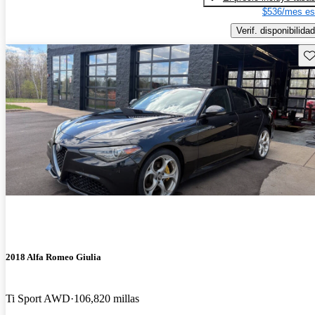
$536/mes es
Verif. disponibilidad
Gu
2018 Alfa Romeo Giulia
Ti Sport AWD
106,820 millas