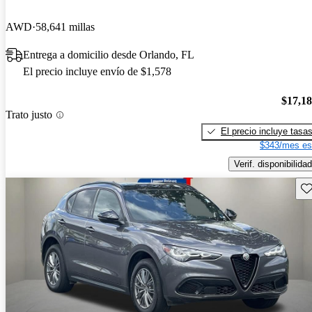
AWD
58,641 millas
Entrega a domicilio desde Orlando, FL
El precio incluye envío de $1,578
$17,1
Trato justo
El precio incluye tasa
$343/mes es
Verif. disponibilidad
Gu