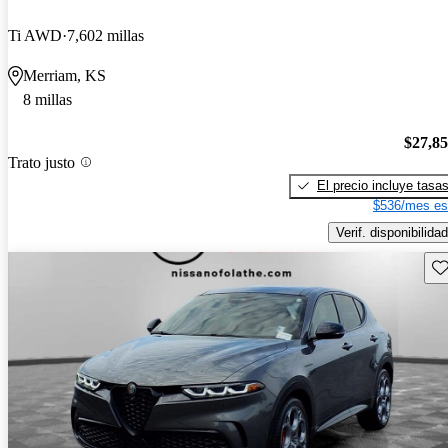
Ti AWD
7,602 millas
Merriam, KS
8 millas
$27,8
Trato justo
El precio incluye tasa
$536/mes es
Verif. disponibilidad
Gu