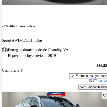
2024 Alfa Romeo Stelvio
Sprint AWD
17,331 millas
Entrega a domicilio desde Chantilly, VA
El precio incluye envío de $919
$26,8
Gran oferta
El precio incluye tasa
$517/mes es
Verif. disponibilidad
Gu