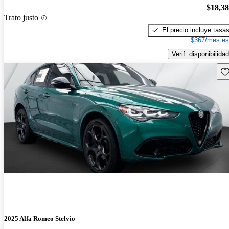
$18,3
Trato justo
El precio incluye tasa
$367/mes es
Verif. disponibilidad
Gu
2025 Alfa Romeo Stelvio