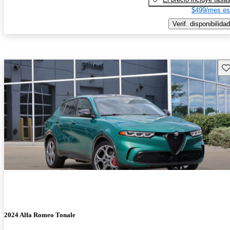
$499/mes es
Verif. disponibilidad
Gu
2024 Alfa Romeo Tonale