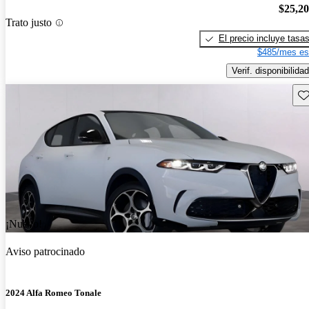
$25,2
Trato justo
El precio incluye tasa
$485/mes es
Verif. disponibilidad
Gu
¡Nuevo!
Aviso patrocinado
2024 Alfa Romeo Tonale