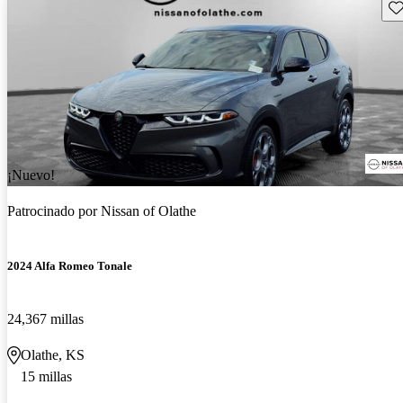
Gu
¡Nuevo!
Patrocinado por
Nissan of Olathe
2024 Alfa Romeo Tonale
24,367 millas
Olathe, KS
15 millas