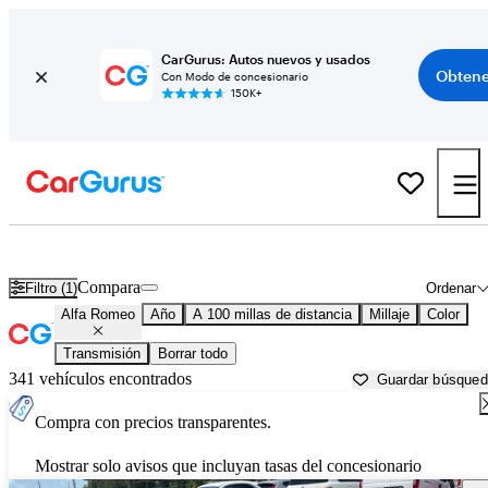
CarGurus: Autos nuevos y usados
Obtene
Con Modo de concesionario
150K+
Autos Alfa Romeo usados en venta cerca de
Jonesboro, AR
Compara
Filtro (1)
Ordenar
Alfa Romeo
Año
A 100 millas de distancia
Millaje
Color
Transmisión
Borrar todo
341 vehículos encontrados
Guardar búsque
Compra con precios transparentes.
Mostrar solo avisos que incluyan tasas del concesionario