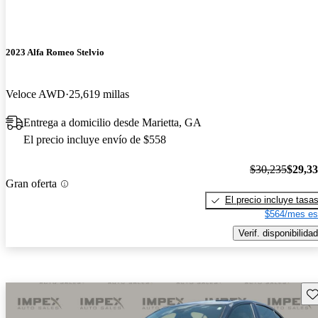
2023 Alfa Romeo Stelvio
Veloce AWD
25,619 millas
Entrega a domicilio desde Marietta, GA
El precio incluye envío de $558
$30,235
$29,3
Gran oferta
El precio incluye tasa
$564/mes es
Verif. disponibilidad
Gu