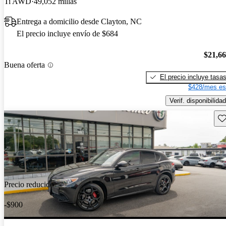
Ti AWD
49,052 millas
Entrega a domicilio desde Clayton, NC
El precio incluye envío de $684
$21,6
Buena oferta
El precio incluye tasa
$428/mes es
Verif. disponibilidad
Gu
Precio reducido
-$900