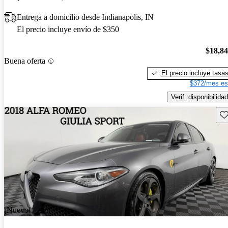
Entrega a domicilio desde Indianapolis, IN
El precio incluye envío de $350
$18,8
Buena oferta
El precio incluye tasa
$372/mes es
Verif. disponibilidad
Gu
¡Nuevo!