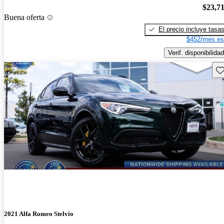
$23,7
Buena oferta
El precio incluye tasa
$452/mes es
Verif. disponibilidad
Gu
2021 Alfa Romeo Stelvio