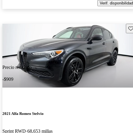
Verif. disponibilidad
Gu
Precio reducido
-$909
2021 Alfa Romeo Stelvio
Sprint RWD
68,653 millas