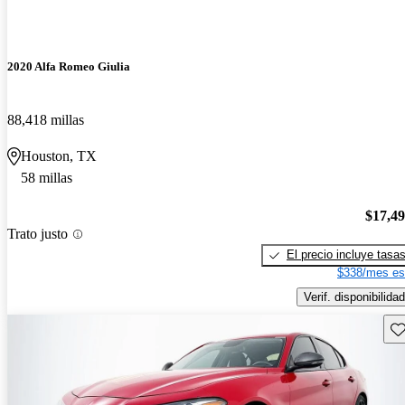
2020 Alfa Romeo Giulia
88,418 millas
Houston, TX
58 millas
$17,4
Trato justo
El precio incluye tasa
$338/mes es
Verif. disponibilidad
Gu