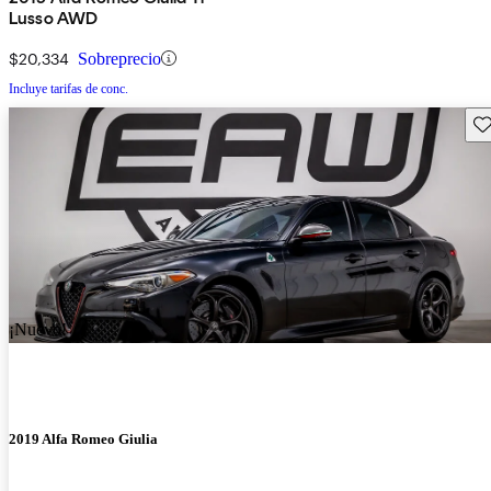
Lusso AWD
$20,334
Sobreprecio
Incluye tarifas de conc.
Gu
¡Nuevo!
2019 Alfa Romeo Giulia