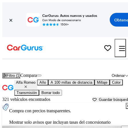
CarGurus: Autos nuevos y usados
Obtene
Con Modo de concesionario
150K+
Autos Alfa Romeo usados en venta cerca de
Huntsville, TX
Compara
Filtro (1)
Ordenar
Alfa Romeo
Año
A 100 millas de distancia
Millaje
Color
Transmisión
Borrar todo
321 vehículos encontrados
Guardar búsque
Compra con precios transparentes.
Mostrar solo avisos que incluyan tasas del concesionario