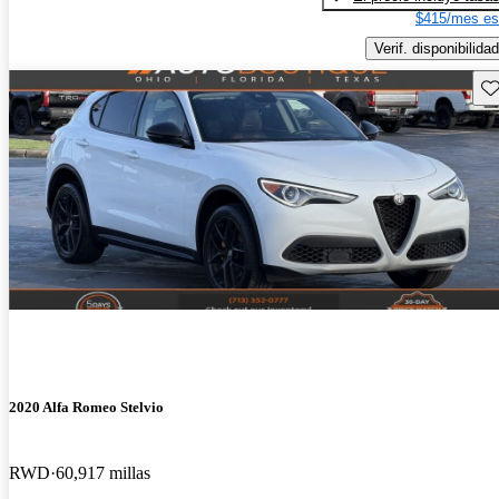
$415/mes es
Verif. disponibilidad
Gu
2020 Alfa Romeo Stelvio
RWD
60,917 millas