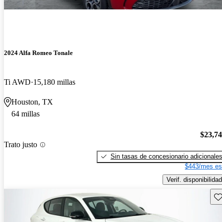
2024 Alfa Romeo Tonale
Ti AWD
15,180 millas
Houston, TX
64 millas
$23,7
Trato justo
Sin tasas de concesionario adicionale
$443/mes es
Verif. disponibilidad
Gu