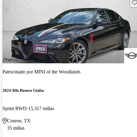
Gu
¡Nuevo!
Patrocinado por
MINI of the Woodlands
2024 Alfa Romeo Giulia
Sprint RWD
15,317 millas
Conroe, TX
35 millas