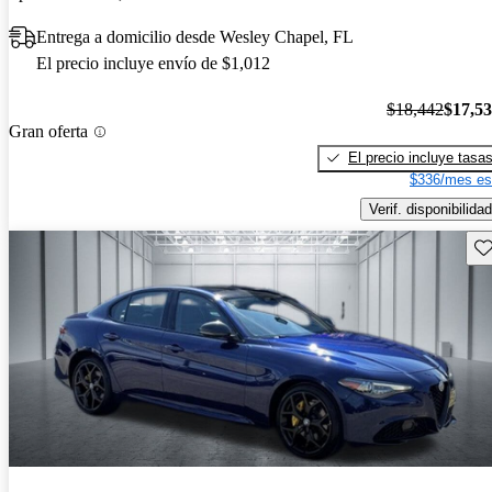
Entrega a domicilio desde Wesley Chapel, FL
El precio incluye envío de $1,012
$18,442
$17,5
Gran oferta
El precio incluye tasa
$336/mes es
Verif. disponibilidad
Gu