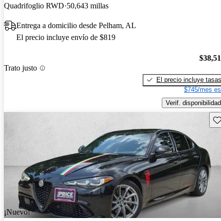
Quadrifoglio RWD
50,643 millas
Entrega a domicilio desde Pelham, AL
El precio incluye envío de $819
$38,5
Trato justo
El precio incluye tasa
$745/mes es
Verif. disponibilidad
Gu
¡Nuevo!