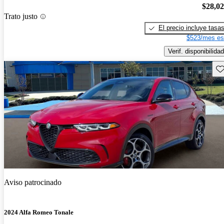
$28,0
Trato justo
El precio incluye tasa
$523/mes es
Verif. disponibilidad
Gu
Aviso patrocinado
2024 Alfa Romeo Tonale