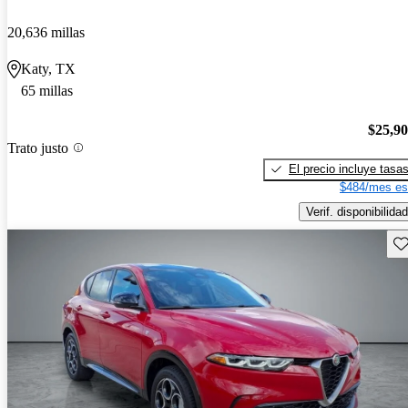
20,636 millas
Katy, TX
65 millas
$25,9
Trato justo
El precio incluye tasa
$484/mes es
Verif. disponibilidad
Gu