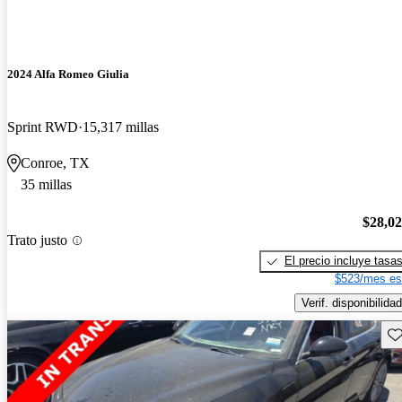
2024 Alfa Romeo Giulia
Sprint RWD
15,317 millas
Conroe, TX
35 millas
$28,0
Trato justo
El precio incluye tasa
$523/mes es
Verif. disponibilidad
Gu