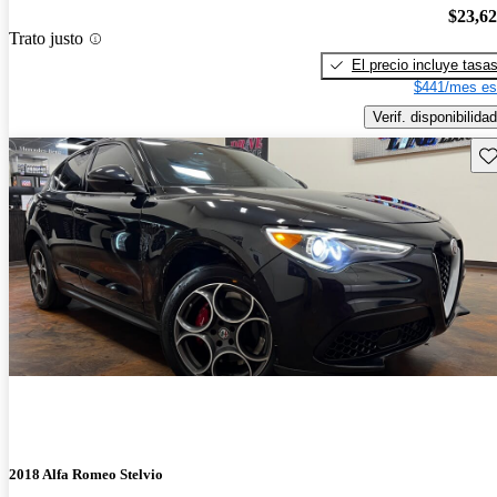
$23,6
Trato justo
El precio incluye tasa
$441/mes es
Verif. disponibilidad
Gu
2018 Alfa Romeo Stelvio