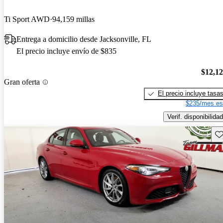
Ti Sport AWD
94,159 millas
Entrega a domicilio desde Jacksonville, FL
El precio incluye envío de $835
$12,1
Gran oferta
El precio incluye tasa
$235/mes es
Verif. disponibilidad
Gu