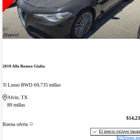
¡Nuevo!
2018 Alfa Romeo Giulia
Ti Lusso RWD
69,735 millas
Alvin, TX
89 millas
$14,2
Buena oferta
El precio incluye tasa
$275/mes es