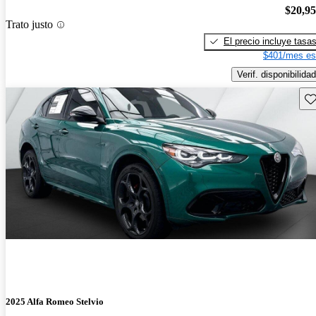
$20,9
Trato justo
El precio incluye tasa
$401/mes es
Verif. disponibilidad
Gu
2025 Alfa Romeo Stelvio