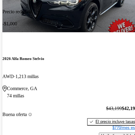
Precio reducido
-$1,000
2026 Alfa Romeo Stelvio
AWD
1,213 millas
Commerce, GA
74 millas
$43,199
$42,1
Buena oferta
El precio incluye tasa
$770/mes es