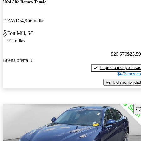
2024 Alfa Romeo Tonale
Ti AWD
4,956 millas
Fort Mill, SC
91 millas
$26,579
$25,5
Buena oferta
El precio incluye tasa
$472/mes es
Verif. disponibilidad
Gu