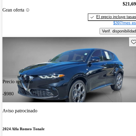
$21,6
Gran oferta
El precio incluye tasa
$397/mes es
Verif. disponibilidad
Gu
Precio reducido
-$980
Aviso patrocinado
2024 Alfa Romeo Tonale