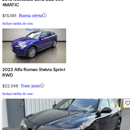
4MATIC
$15,591
Buena oferta
Incluye tarifas de conc.
2023 Alfa Romeo Stelvio Sprint
RWD
$22,549
Trato justo
Incluye tarifas de conc.
Gu