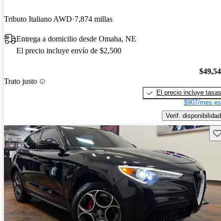
Tributo Italiano AWD
7,874 millas
Entrega a domicilio desde Omaha, NE
El precio incluye envío de $2,500
$49,5
Trato justo
El precio incluye tasa
$907/mes es
Verif. disponibilidad
Gu