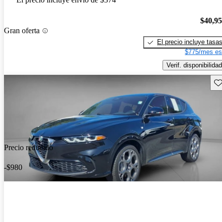
$40,9
Gran oferta
El precio incluye tasa
$775/mes es
Verif. disponibilidad
Gu
Precio reducido
-$980