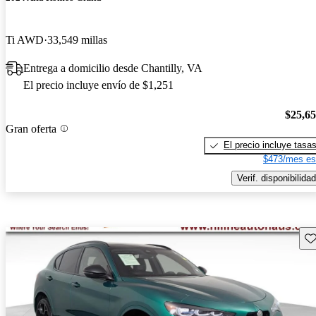
Ti AWD
33,549 millas
Entrega a domicilio desde Chantilly, VA
El precio incluye envío de $1,251
$25,6
Gran oferta
El precio incluye tasa
$473/mes es
Verif. disponibilidad
Gu