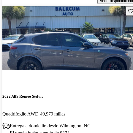
Verif. disponibilidad
Gu
2022 Alfa Romeo Stelvio
Quadrifoglio AWD
49,979 millas
Entrega a domicilio desde Wilmington, NC
El precio incluye envío de $374