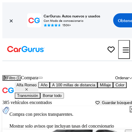
CarGurus: Autos nuevos y usados
Obtene
Con Modo de concesionario
150K+
Autos Alfa Romeo usados en venta cerca de
Greenwood, SC
Compara
Filtro (1)
Ordenar
Alfa Romeo
Año
A 100 millas de distancia
Millaje
Color
Transmisión
Borrar todo
385 vehículos encontrados
Guardar búsque
Compra con precios transparentes.
Mostrar solo avisos que incluyan tasas del concesionario