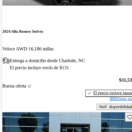
2024 Alfa Romeo Stelvio
Veloce AWD
16,186 millas
Entrega a domicilio desde Charlotte, NC
El precio incluye envío de $131
$31,5
Buena oferta
El precio incluye tasa
$582/mes es
Verif. disponibilidad
Gu