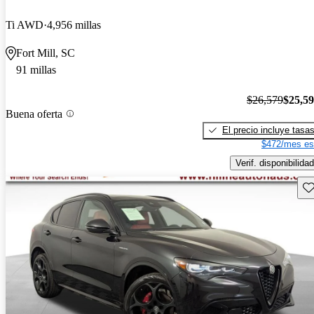
Ti AWD
4,956 millas
Fort Mill, SC
91 millas
$26,579
$25,5
Buena oferta
El precio incluye tasa
$472/mes es
Verif. disponibilidad
Gu