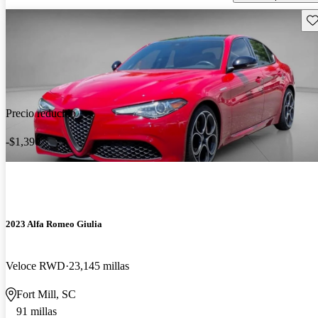
Gu
Precio reducido
-$1,390
2023 Alfa Romeo Giulia
Veloce RWD
23,145 millas
Fort Mill, SC
91 millas