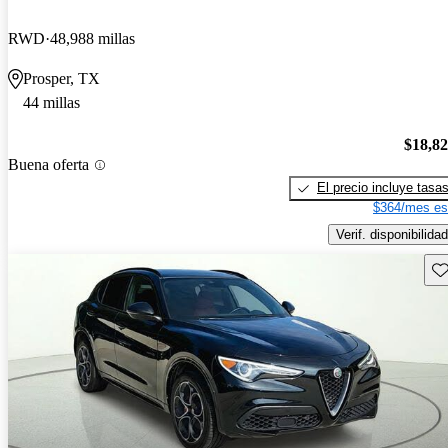
RWD
48,988 millas
Prosper, TX
44 millas
$18,8
Buena oferta
El precio incluye tasa
$364/mes es
Verif. disponibilidad
Gu