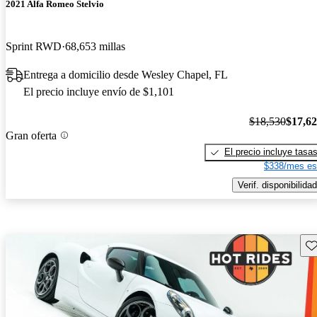
2021 Alfa Romeo Stelvio
Sprint RWD
68,653 millas
Entrega a domicilio desde Wesley Chapel, FL
El precio incluye envío de $1,101
$18,530
$17,6
Gran oferta
El precio incluye tasa
$338/mes es
Verif. disponibilidad
Gu