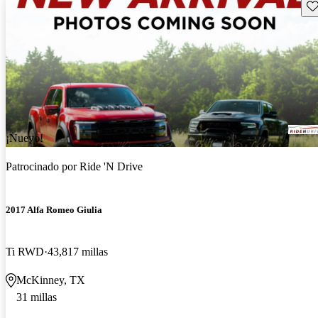
Gu
¡Nuevo!
Patrocinado por
Ride 'N Drive
2017 Alfa Romeo Giulia
Ti RWD
43,817 millas
McKinney, TX
31 millas