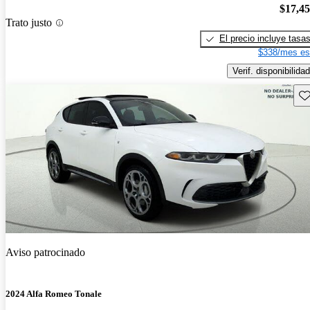
$17,4
Trato justo
El precio incluye tasa
$338/mes es
Verif. disponibilidad
Gu
Aviso patrocinado
2024 Alfa Romeo Tonale