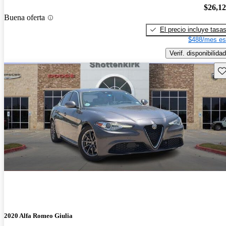
$26,1
Buena oferta
El precio incluye tasa
$488/mes es
Verif. disponibilidad
Gu
2020 Alfa Romeo Giulia