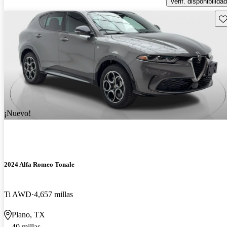
Verif. disponibilidad
Gu
¡Nuevo!
2024 Alfa Romeo Tonale
Ti AWD
4,657 millas
Plano, TX
40 millas