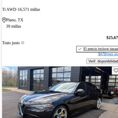
Ti AWD
16,571 millas
Plano, TX
39 millas
$25,6
Trato justo
El precio incluye tasa
$479/mes es
Verif. disponibilidad
Gu