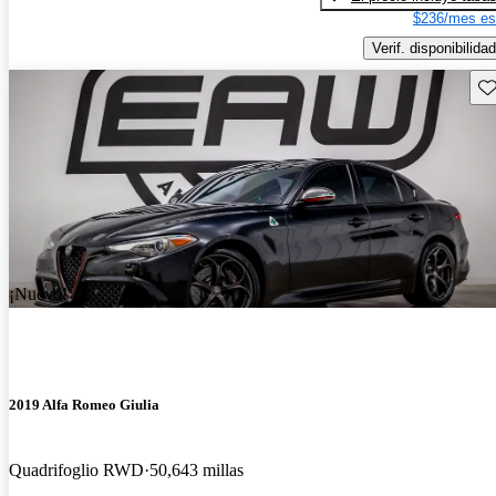
$236/mes es
Verif. disponibilidad
Gu
¡Nuevo!
2019 Alfa Romeo Giulia
Quadrifoglio RWD
50,643 millas