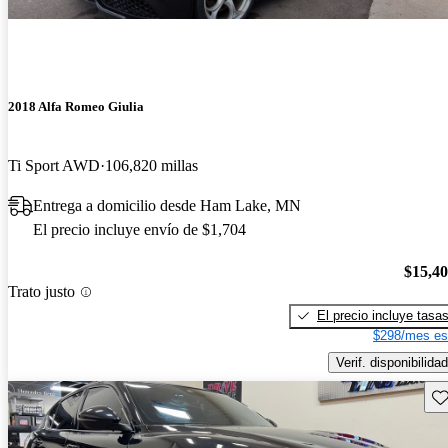
2018 Alfa Romeo Giulia
Ti Sport AWD
106,820 millas
Entrega a domicilio desde Ham Lake, MN
El precio incluye envío de $1,704
$15,4
Trato justo
El precio incluye tasa
$298/mes es
Verif. disponibilidad
Gu