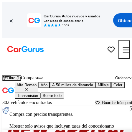
CarGurus: Autos nuevos y usados
Obtene
Con Modo de concesionario
150K+
Autos Alfa Romeo usados en venta cerca de
Greenville, TX
Compara
Filtro (1)
Ordenar
Alfa Romeo
Año
A 50 millas de distancia
Millaje
Color
Transmisión
Borrar todo
302 vehículos encontrados
Guardar búsque
Compra con precios transparentes.
Mostrar solo avisos que incluyan tasas del concesionario