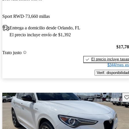
Sport RWD
73,660 millas
Entrega a domicilio desde Orlando, FL
El precio incluye envío de $1,392
$17,7
Trato justo
El precio incluye tasa
$344/mes es
Verif. disponibilidad
Gu