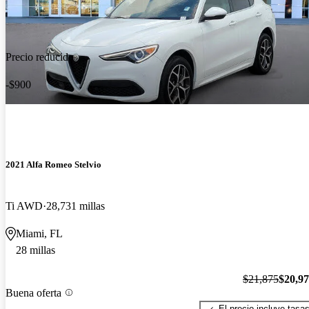
Precio reducido
-$900
2021 Alfa Romeo Stelvio
Ti AWD
28,731 millas
Miami, FL
28 millas
$21,875
$20,9
Buena oferta
El precio incluye tasa