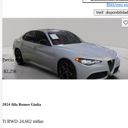
$541/mes es
Verif. disponibilidad
Gu
Precio reducido
-$2,258
2024 Alfa Romeo Giulia
Ti RWD
24,602 millas