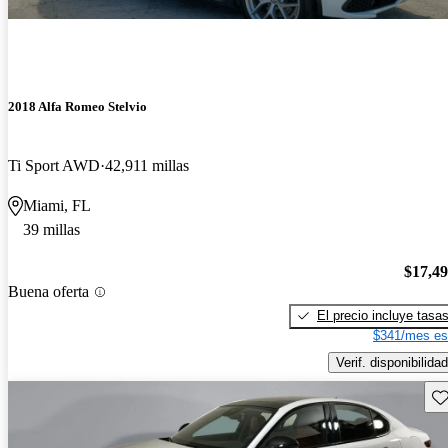
2018 Alfa Romeo Stelvio
Ti Sport AWD
42,911 millas
Miami, FL
39 millas
$17,4
Buena oferta
El precio incluye tasa
$341/mes es
Verif. disponibilidad
Gu