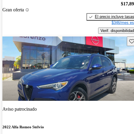
$17,8
Gran oferta
El precio incluye tasa
$346/mes es
Verif. disponibilidad
Gu
Aviso patrocinado
2022 Alfa Romeo Stelvio