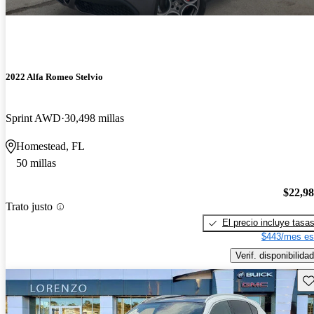
2022 Alfa Romeo Stelvio
Sprint AWD
30,498 millas
Homestead, FL
50 millas
$22,9
Trato justo
El precio incluye tasa
$443/mes es
Verif. disponibilidad
Gu