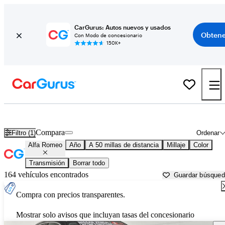
CarGurus: Autos nuevos y usados
Obtene
Con Modo de concesionario
150K+
Autos Alfa Romeo usados en venta cerca de
Fort Lauderdale, FL
Compara
Filtro (1)
Ordenar
Alfa Romeo
Año
A 50 millas de distancia
Millaje
Color
Transmisión
Borrar todo
164 vehículos encontrados
Guardar búsque
Compra con precios transparentes.
Mostrar solo avisos que incluyan tasas del concesionario