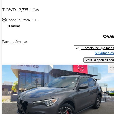
Ti RWD
12,735 millas
Coconut Creek, FL
10 millas
$29,9
Buena oferta
El precio incluye tasa
$564/mes es
Verif. disponibilidad
Gu