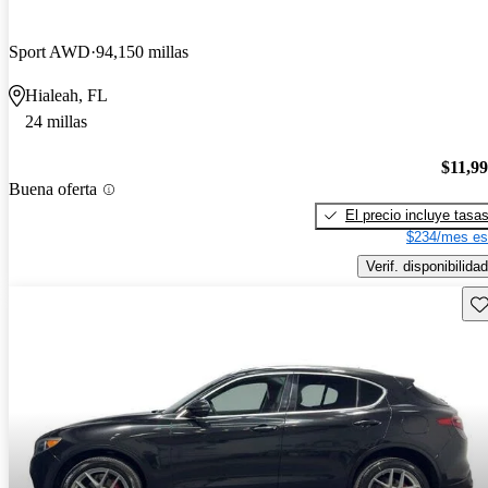
Sport AWD
94,150 millas
Hialeah, FL
24 millas
$11,9
Buena oferta
El precio incluye tasa
$234/mes es
Verif. disponibilidad
Gu