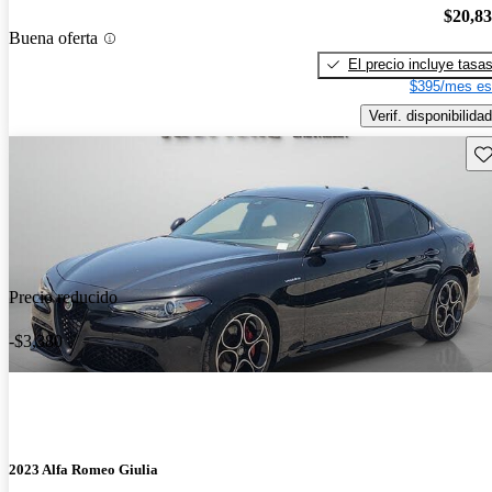
$20,8
Buena oferta
El precio incluye tasa
$395/mes es
Verif. disponibilidad
Gu
Precio reducido
-$3,380
2023 Alfa Romeo Giulia