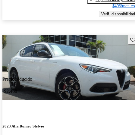
$405/mes es
Verif. disponibilidad
Gu
Precio reducido
-$2,468
2023 Alfa Romeo Stelvio