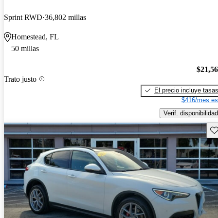
Sprint RWD
36,802 millas
Homestead, FL
50 millas
$21,5
Trato justo
El precio incluye tasa
$416/mes es
Verif. disponibilidad
Gu