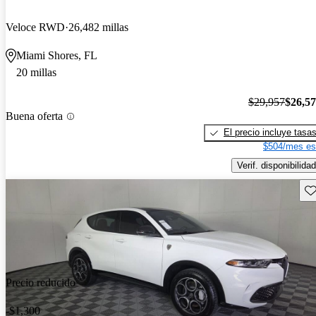
Veloce RWD
26,482 millas
Miami Shores, FL
20 millas
$29,957
$26,5
Buena oferta
El precio incluye tasa
$504/mes es
Verif. disponibilidad
Gu
Precio reducido
-$1,300