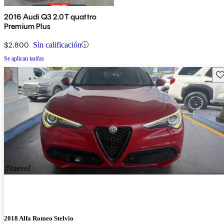
2016 Audi Q3 2.0T quattro
Premium Plus
$2,800
Sin calificación
Se aplican tarifas
Gu
¡Nuevo!
2018 Alfa Romeo Stelvio