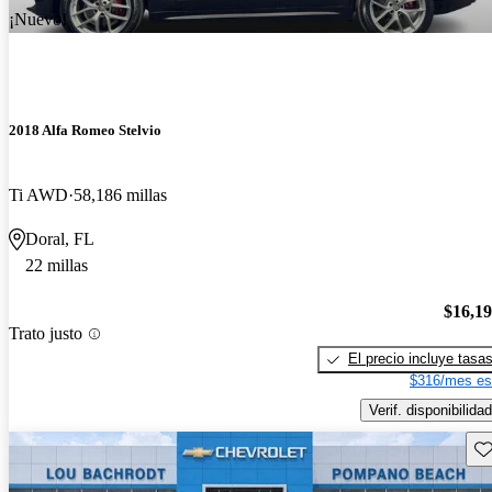
¡Nuevo!
2018 Alfa Romeo Stelvio
Ti AWD
58,186 millas
Doral, FL
22 millas
$16,1
Trato justo
El precio incluye tasa
$316/mes es
Verif. disponibilidad
Gu