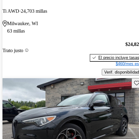
Ti AWD
24,703 millas
Milwaukee, WI
63 millas
$24,8
Trato justo
El precio incluye tasa
$460/mes es
Verif. disponibilidad
Gu