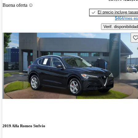
Buena oferta
El precio incluye tasa
$464/mes es
Verif. disponibilidad
Gu
2019 Alfa Romeo Stelvio