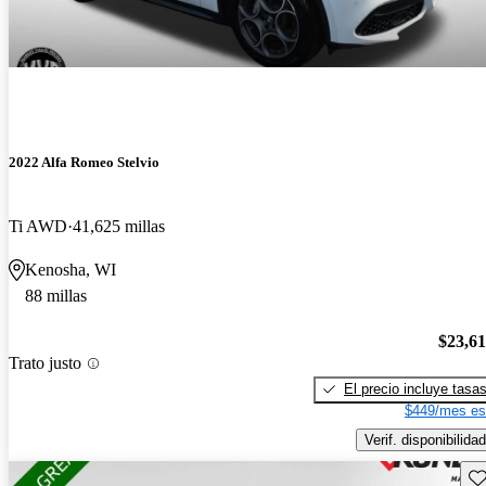
2022 Alfa Romeo Stelvio
Ti AWD
41,625 millas
Kenosha, WI
88 millas
$23,6
Trato justo
El precio incluye tasa
$449/mes es
Verif. disponibilidad
Gu