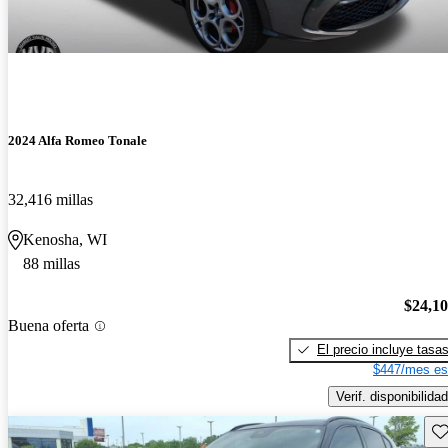
2024 Alfa Romeo Tonale
32,416 millas
Kenosha, WI
88 millas
$24,1
Buena oferta
El precio incluye tasa
$447/mes es
Verif. disponibilidad
Gu