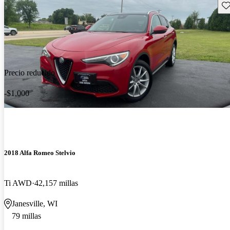
Gu
Precio reducido
-$1,000
2018 Alfa Romeo Stelvio
Ti AWD
42,157 millas
Janesville, WI
79 millas