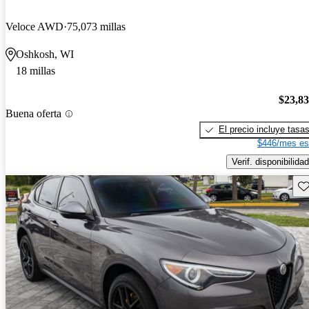
Veloce AWD
75,073 millas
Oshkosh, WI
18 millas
$23,8
Buena oferta
El precio incluye tasa
$446/mes es
Verif. disponibilidad
Gu