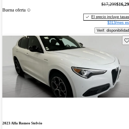
$17,299
$16,2
Buena oferta
El precio incluye tasa
$313/mes es
Verif. disponibilidad
Gu
2023 Alfa Romeo Stelvio