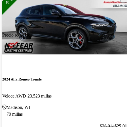
Precio reducido
-$1,000
2024 Alfa Romeo Tonale
Veloce AWD
23,523 millas
Madison, WI
70 millas
$26,014
$25,0