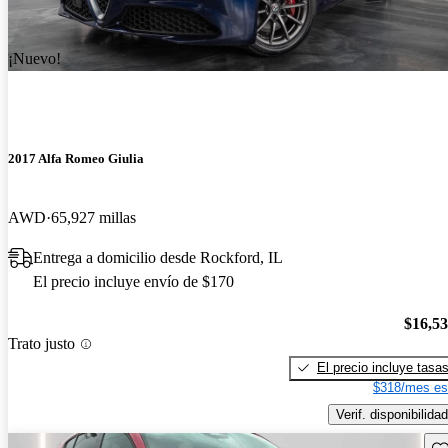
¡Nuevo!
2017 Alfa Romeo Giulia
AWD
65,927 millas
Entrega a domicilio desde Rockford, IL
El precio incluye envío de $170
$16,5
Trato justo
El precio incluye tasa
$318/mes es
Verif. disponibilidad
Gu