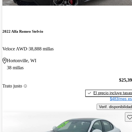
2022 Alfa Romeo Stelvio
Veloce AWD
38,888 millas
Hortonville, WI
38 millas
$25,3
Trato justo
El precio incluye tasa
$483/mes es
Verif. disponibilidad
Gu