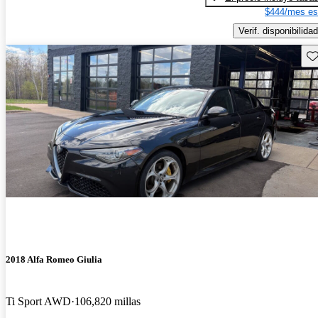
$444/mes es
Verif. disponibilidad
Gu
2018 Alfa Romeo Giulia
Ti Sport AWD
106,820 millas