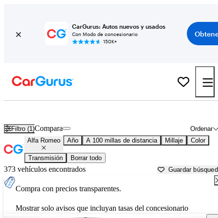
CarGurus: Autos nuevos y usados
Obtene
Con Modo de concesionario
150K+
Autos Alfa Romeo usados en venta cerca de
Fond du Lac, WI
Compara
Filtro (1)
Ordenar
Alfa Romeo
Año
A 100 millas de distancia
Millaje
Color
Transmisión
Borrar todo
373 vehículos encontrados
Guardar búsque
Compra con precios transparentes.
Mostrar solo avisos que incluyan tasas del concesionario