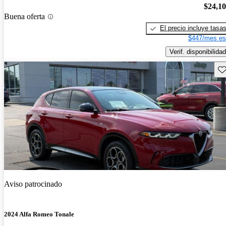
$24,1
Buena oferta
El precio incluye tasa
$447/mes es
Verif. disponibilidad
Gu
Aviso patrocinado
2024 Alfa Romeo Tonale