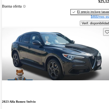
$25,1
Buena oferta
El precio incluye tasa
$466/mes es
Verif. disponibilidad
Gu
2023 Alfa Romeo Stelvio