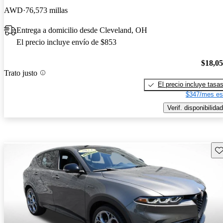
AWD
76,573 millas
Entrega a domicilio desde Cleveland, OH
El precio incluye envío de $853
$18,0
Trato justo
El precio incluye tasa
$347/mes es
Verif. disponibilidad
Gu