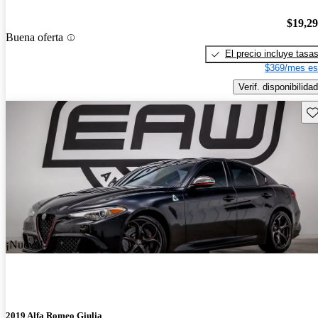
$19,2
Buena oferta
El precio incluye tasa
$369/mes es
Verif. disponibilidad
Gu
¡Nuevo!
2019 Alfa Romeo Giulia