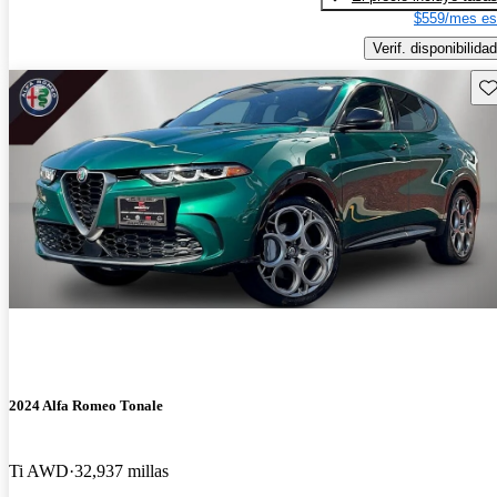
$559/mes es
Verif. disponibilidad
Gu
2024 Alfa Romeo Tonale
Ti AWD
32,937 millas