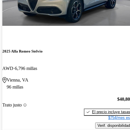
2025 Alfa Romeo Stelvio
AWD
6,796 millas
Vienna, VA
96 millas
$40,8
Trato justo
El precio incluye tasa
$754/mes es
Verif. disponibilidad