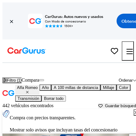
CarGurus: Autos nuevos y usados
Obtene
Con Modo de concesionario
150K+
Autos Alfa Romeo usados en venta cerca de
Cumberland, MD
Compara
Filtro (1)
Ordenar
Alfa Romeo
Año
A 100 millas de distancia
Millaje
Color
Transmisión
Borrar todo
442 vehículos encontrados
Guardar búsque
Compra con precios transparentes.
Mostrar solo avisos que incluyan tasas del concesionario