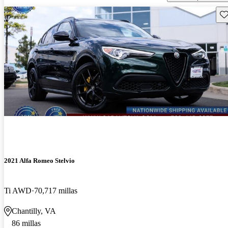
Gu
2021 Alfa Romeo Stelvio
Ti AWD
70,717 millas
Chantilly, VA
86 millas