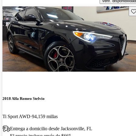
Verif. disponibilidad
Gu
2018 Alfa Romeo Stelvio
Ti Sport AWD
94,159 millas
Entrega a domicilio desde Jacksonville, FL
El precio incluye envío de $665