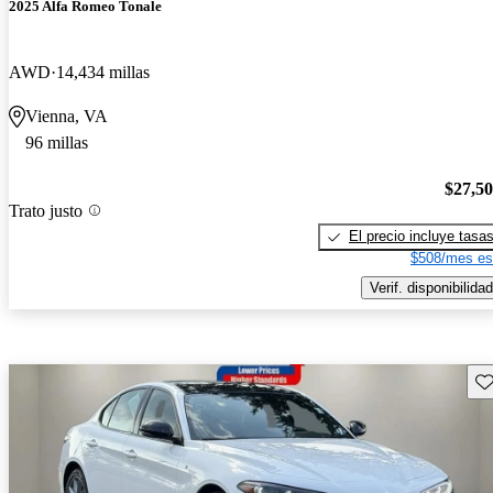
2025 Alfa Romeo Tonale
AWD
14,434 millas
Vienna, VA
96 millas
$27,5
Trato justo
El precio incluye tasa
$508/mes es
Verif. disponibilidad
Gu