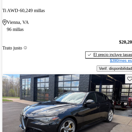
Ti AWD
60,249 millas
Vienna, VA
96 millas
$20,2
Trato justo
El precio incluye tasa
$390/mes es
Verif. disponibilidad
Gu