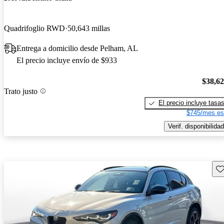
Quadrifoglio RWD
50,643 millas
Entrega a domicilio desde Pelham, AL
El precio incluye envío de $933
$38,6
Trato justo
El precio incluye tasa
$745/mes es
Verif. disponibilidad
Gu