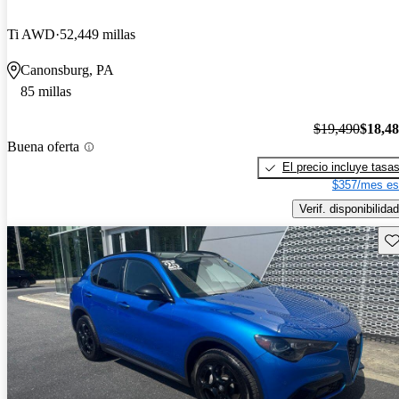
Ti AWD
52,449 millas
Canonsburg, PA
85 millas
$19,490
$18,4
Buena oferta
El precio incluye tasa
$357/mes es
Verif. disponibilidad
Gu