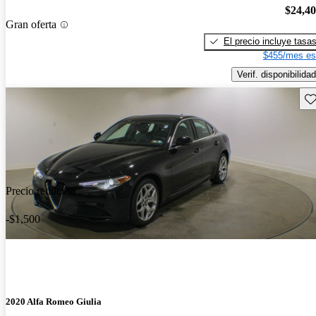
$24,4
Gran oferta
El precio incluye tasa
$455/mes es
Verif. disponibilidad
Gu
Precio reducido
-$1,500
2020 Alfa Romeo Giulia