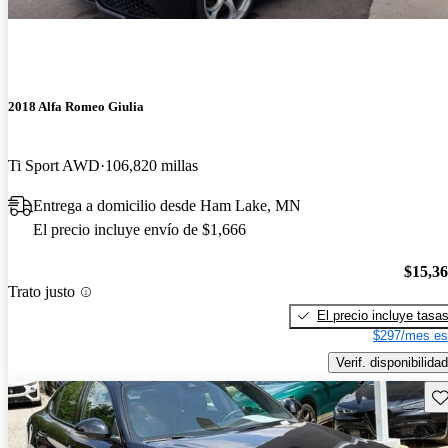
2018 Alfa Romeo Giulia
Ti Sport AWD
106,820 millas
Entrega a domicilio desde Ham Lake, MN
El precio incluye envío de $1,666
$15,3
Trato justo
El precio incluye tasa
$297/mes es
Verif. disponibilidad
Gu