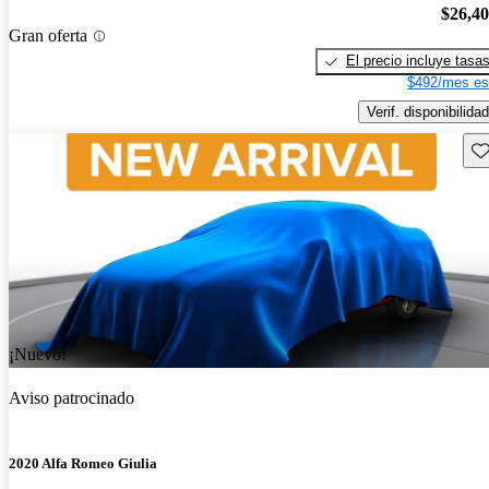
$26,4
Gran oferta
El precio incluye tasa
$492/mes es
Verif. disponibilidad
Gu
¡Nuevo!
Aviso patrocinado
2020 Alfa Romeo Giulia