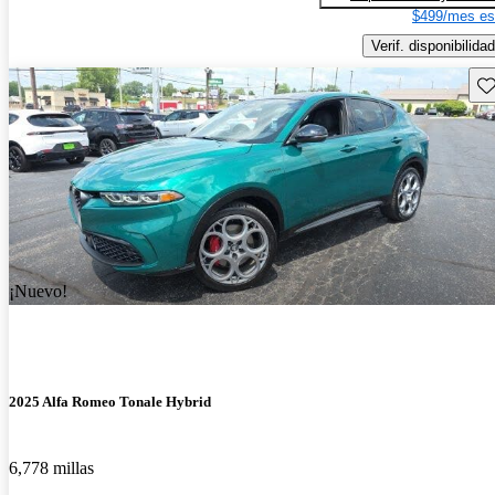
$499/mes es
Verif. disponibilidad
Gu
¡Nuevo!
2025 Alfa Romeo Tonale Hybrid
6,778 millas