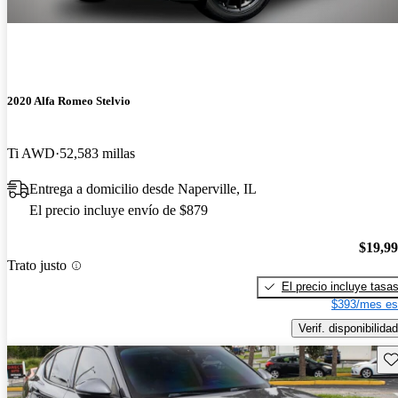
2020 Alfa Romeo Stelvio
Ti AWD
52,583 millas
Entrega a domicilio desde Naperville, IL
El precio incluye envío de $879
$19,9
Trato justo
El precio incluye tasa
$393/mes es
Verif. disponibilidad
Gu