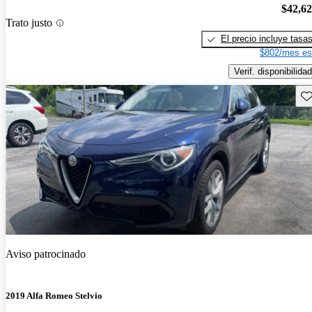
$42,6
Trato justo
El precio incluye tasa
$802/mes es
Verif. disponibilidad
Gu
Aviso patrocinado
2019 Alfa Romeo Stelvio