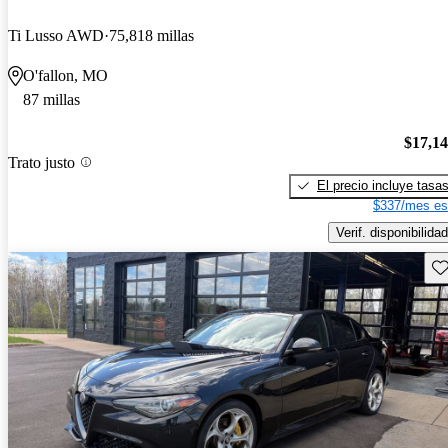
Ti Lusso AWD
75,818 millas
O'fallon, MO
87 millas
$17,1
Trato justo
El precio incluye tasa
$337/mes es
Verif. disponibilidad
Gu