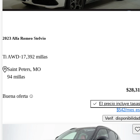
2023 Alfa Romeo Stelvio
Ti AWD
17,392 millas
Saint Peters, MO
94 millas
$28,3
Buena oferta
El precio incluye tasa
$542/mes es
Verif. disponibilidad
Gu