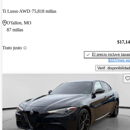
Ti Lusso AWD
75,818 millas
O'fallon, MO
87 millas
$17,1
Trato justo
El precio incluye tasa
$337/mes es
Verif. disponibilidad
Gu