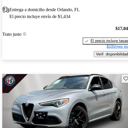
Entrega a domicilio desde Orlando, FL
El precio incluye envío de $1,434
$17,0
Trato justo
El precio incluye tasa
$335/mes es
Verif. disponibilidad
Gu