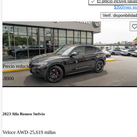
El precio incluye tasa
$350/mes es
Verif. disponibilidad
Gu
Precio reducido
-$900
2023 Alfa Romeo Stelvio
Veloce AWD
25,619 millas