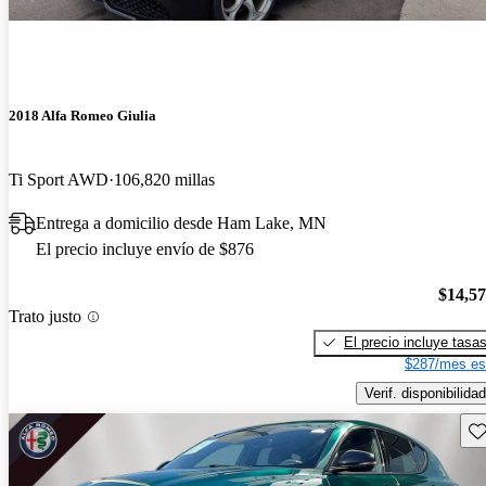
2018 Alfa Romeo Giulia
Ti Sport AWD
106,820 millas
Entrega a domicilio desde Ham Lake, MN
El precio incluye envío de $876
$14,5
Trato justo
El precio incluye tasa
$287/mes es
Verif. disponibilidad
Gu