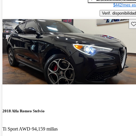
$442/mes es
Verif. disponibilidad
Gu
2018 Alfa Romeo Stelvio
Ti Sport AWD
94,159 millas