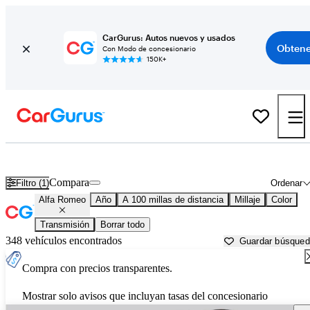
CarGurus: Autos nuevos y usados
Obtene
Con Modo de concesionario
150K+
Autos Alfa Romeo usados en venta cerca de
Columbia, MO
Compara
Filtro (1)
Ordenar
Alfa Romeo
Año
A 100 millas de distancia
Millaje
Color
Transmisión
Borrar todo
348 vehículos encontrados
Guardar búsque
Compra con precios transparentes.
Mostrar solo avisos que incluyan tasas del concesionario