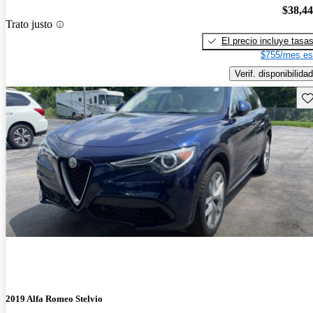
$38,4
Trato justo
El precio incluye tasa
$755/mes es
Verif. disponibilidad
Gu
2019 Alfa Romeo Stelvio