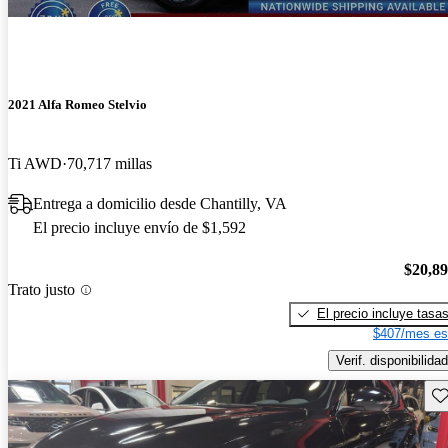
2021 Alfa Romeo Stelvio
Ti AWD
70,717 millas
Entrega a domicilio desde Chantilly, VA
El precio incluye envío de $1,592
$20,8
Trato justo
El precio incluye tasa
$407/mes es
Verif. disponibilidad
Gu