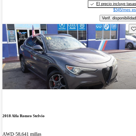
El precio incluye tasa
$345/mes es
Verif. disponibilidad
Gu
2018 Alfa Romeo Stelvio
AWD
58,641 millas