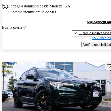
Entrega a domicilio desde Marietta, GA
El precio incluye envío de $831
$30,508
$29,6
Buena oferta
El precio incluye tasa
$566/mes es
Verif. disponibilidad
Gu