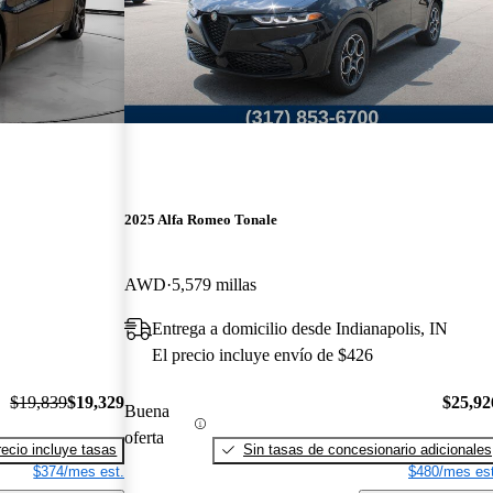
2025 Alfa Romeo Tonale
AWD
5,579 millas
Entrega a domicilio desde Indianapolis, IN
El precio incluye envío de $426
$19,839
$19,329
$25,92
Buena
oferta
recio incluye tasas
Sin tasas de concesionario adicionales
$374/mes est.
$480/mes est