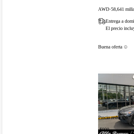
AWD
58,641 mill
Entrega a domi
El precio incl
Buena oferta
Precio reducido
-$900