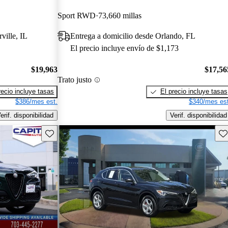
Sport RWD
73,660 millas
ville, IL
Entrega a domicilio desde Orlando, FL
El precio incluye envío de $1,173
$19,963
$17,56
Trato justo
recio incluye tasas
El precio incluye tasas
$386/mes est.
$340/mes est
erif. disponibilidad
Verif. disponibilidad
Guarda este Aviso
Gu