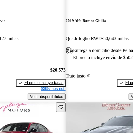
lvio
2019 Alfa Romeo Giulia
127 millas
Quadrifoglio RWD
50,643 millas
Entrega a domicilio desde Pel
El precio incluye envío de $502
$20,573
Trato justo
El precio incluye tasas
El p
$398/mes est.
Verif. disponibilidad
V
Guarda este Aviso