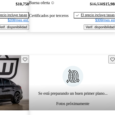
Buena oferta
$10,758
$16,538
$15,98
recio incluye tasas
El precio incluye tasas
Certificados por terceros
$208/mes est.
$309/mes est
erif. disponibilidad
Verif. disponibilidad
Guarda este Aviso
Gu
Se está preparando un buen primer plano...
Fotos próximamente