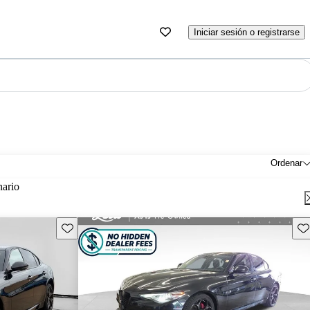
Iniciar sesión o registrarse
Ordenar
nario
Guarda este Aviso
Gu