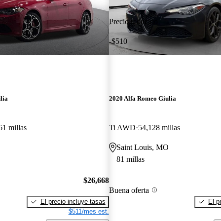
Precio reducido
-$510
lia
2020 Alfa Romeo Giulia
61 millas
Ti AWD
54,128 millas
O
Saint Louis, MO
81 millas
$26,668
Buena oferta
El precio incluye tasas
El p
$511/mes est.