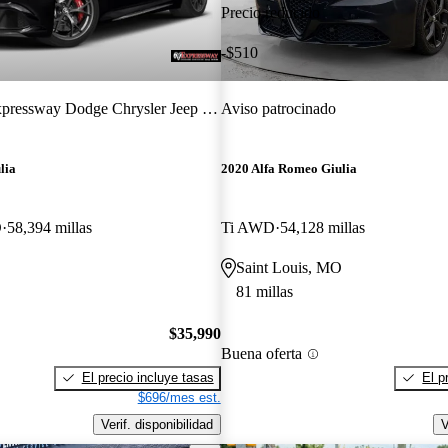
Precio reducido
-$510
pressway Dodge Chrysler Jeep Ram
Aviso patrocinado
lia
2020 Alfa Romeo Giulia
D
58,394 millas
Ti AWD
54,128 millas
Saint Louis, MO
81 millas
$35,990
Buena oferta
El precio incluye tasas
El p
$696/mes est.
Verif. disponibilidad
V