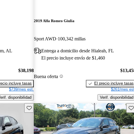
2019 Alfa Romeo Giulia
Sport AWD
100,342 millas
ham, AL
Entrega a domicilio desde Hialeah, FL
El precio incluye envío de $1,460
$38,198
$13,45
Buena oferta
recio incluye tasas
El precio incluye tasas
$739/mes est.
$261/mes est
erif. disponibilidad
Verif. disponibilidad
Guarda este Aviso
Gu