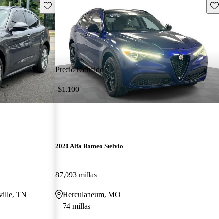
Guarda este Aviso
Gu
Precio reducido
-$1,100
2020 Alfa Romeo Stelvio
87,093 millas
ville, TN
Herculaneum, MO
74 millas