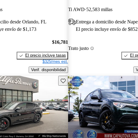
as
Ti AWD
52,583 millas
cilio desde Orlando, FL
Entrega a domicilio desde Naper
uye envío de $1,173
El precio incluye envío de $852
$16,781
Trato justo
El precio incluye tasas
El p
$325/mes est.
Verif. disponibilidad
V
Guarda este Aviso