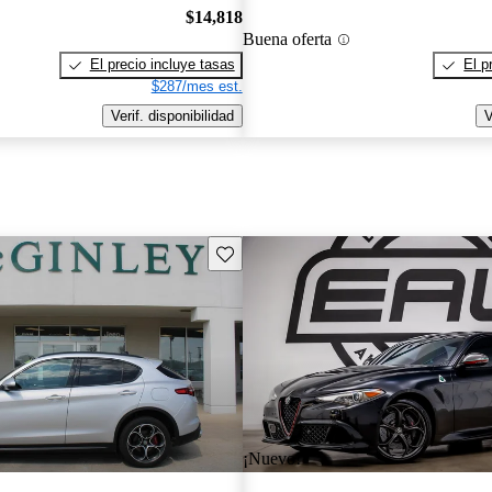
$14,818
Buena oferta
El precio incluye tasas
El p
$287/mes est.
Verif. disponibilidad
V
Guarda este Aviso
¡Nuevo!