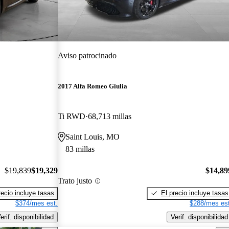
Aviso patrocinado
2017 Alfa Romeo Giulia
Ti RWD
68,713 millas
Saint Louis, MO
83 millas
$19,839
$19,329
$14,89
Trato justo
recio incluye tasas
El precio incluye tasas
$374/mes est.
$288/mes est
erif. disponibilidad
Verif. disponibilidad