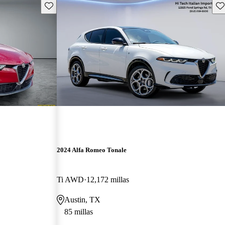
Guarda este Aviso
Gu
2024 Alfa Romeo Tonale
Ti AWD
12,172 millas
Austin, TX
85 millas