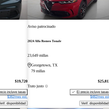
Aviso patrocinado
2024 Alfa Romeo Tonale
23,649 millas
Georgetown, TX
79 millas
$19,720
$25,81
Trato justo
recio incluye tasas
El precio incluye tasas
$382/mes est.
$482/mes est
erif. disponibilidad
Verif. disponibilidad