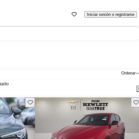
Iniciar sesión o registrarse
Ordenar
nario
Guarda este Aviso
Gu