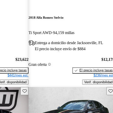
2018 Alfa Romeo Stelvio
Ti Sport AWD
94,159 millas
Entrega a domicilio desde Jacksonville, FL
El precio incluye envío de $884
$23,622
$12,17
Gran oferta
recio incluye tasas
El precio incluye tasas
$441/mes est.
$236/mes est
erif. disponibilidad
Verif. disponibilidad
Guarda este Aviso
Gu