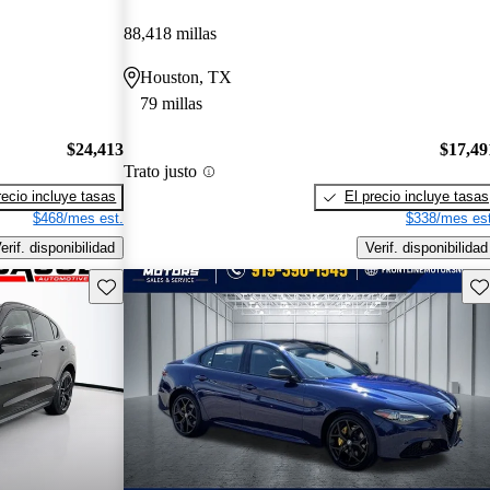
88,418 millas
Houston, TX
79 millas
$24,413
$17,49
Trato justo
recio incluye tasas
El precio incluye tasas
$468/mes est.
$338/mes est
erif. disponibilidad
Verif. disponibilidad
Guarda este Aviso
Gu