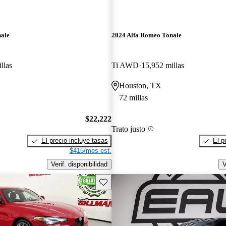
nale
2024 Alfa Romeo Tonale
llas
Ti AWD
15,952 millas
Houston, TX
72 millas
$22,222
Trato justo
El precio incluye tasas
El p
$415/mes est.
Verif. disponibilidad
V
Guarda este Aviso