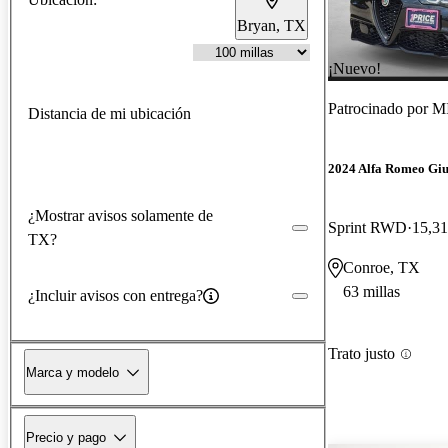
Bryan, TX
¡Nuevo!
Patrocinado por
MI
Distancia de mi ubicación
2024 Alfa Romeo Giu
¿Mostrar avisos solamente de
Sprint RWD
15,31
TX?
Conroe, TX
63 millas
¿Incluir avisos con entrega?
Trato justo
Marca y modelo
Precio y pago