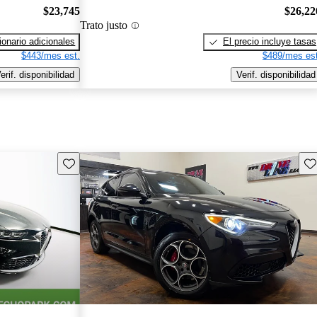
$23,745
$26,22
Trato justo
onario adicionales
El precio incluye tasas
$443/mes est.
$489/mes est
erif. disponibilidad
Verif. disponibilidad
Guarda este Aviso
Gu