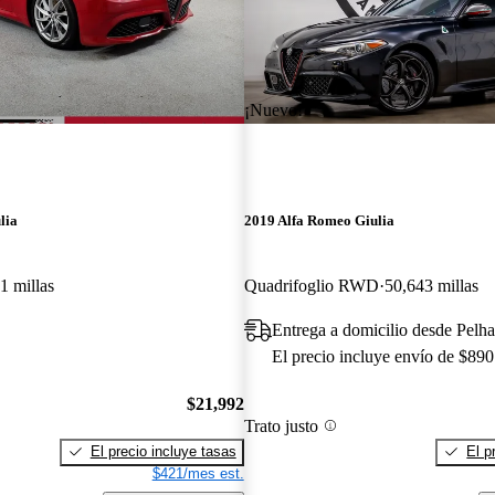
¡Nuevo!
lia
2019 Alfa Romeo Giulia
1 millas
Quadrifoglio RWD
50,643 millas
Entrega a domicilio desde Pel
El precio incluye envío de $890
$21,992
Trato justo
El precio incluye tasas
El p
$421/mes est.