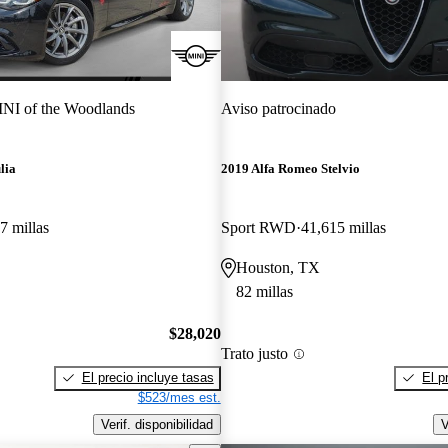
NI of the Woodlands
Aviso patrocinado
lia
2019 Alfa Romeo Stelvio
7 millas
Sport RWD
41,615 millas
Houston, TX
82 millas
$28,020
Trato justo
El precio incluye tasas
El p
$523/mes est.
Verif. disponibilidad
V