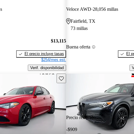
as
Veloce AWD
28,056 millas
Fairfield, TX
73 millas
$13,115
Buena oferta
El precio incluye tasas
El p
$254/mes est.
Verif. disponibilidad
V
Guarda este Aviso
Precio reducido
-$909