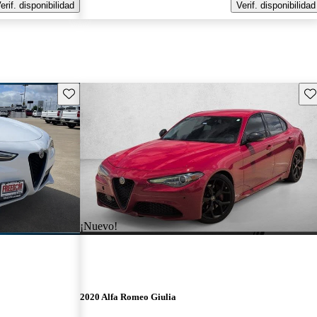
erif. disponibilidad
Verif. disponibilidad
Guarda este Aviso
Gu
¡Nuevo!
2020 Alfa Romeo Giulia