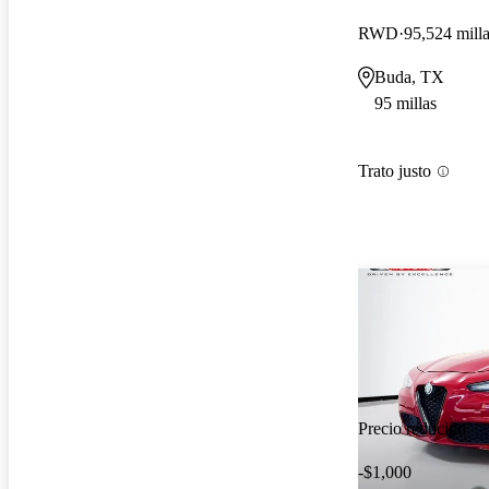
RWD
95,524 mill
Buda, TX
95 millas
Trato justo
Precio reducido
-$1,000