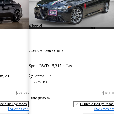
¡Nuevo!
2024 Alfa Romeo Giulia
Sprint RWD
15,317 millas
ham, AL
Conroe, TX
63 millas
$38,586
$28,02
Trato justo
recio incluye tasas
El precio incluye tasas
$746/mes est.
$523/mes est