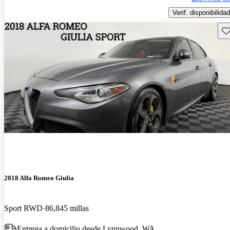
Verif. disponibilidad
Gu
¡Nuevo!
2018 Alfa Romeo Giulia
Sport RWD
86,845 millas
Entrega a domicilio desde Lynnwood, WA