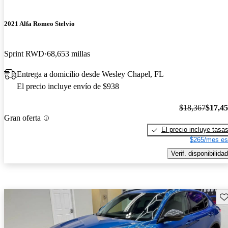
2021 Alfa Romeo Stelvio
Sprint RWD
68,653 millas
Entrega a domicilio desde Wesley Chapel, FL
El precio incluye envío de $938
$18,367
$17,4
Gran oferta
El precio incluye tasa
$265/mes es
Verif. disponibilidad
Gu