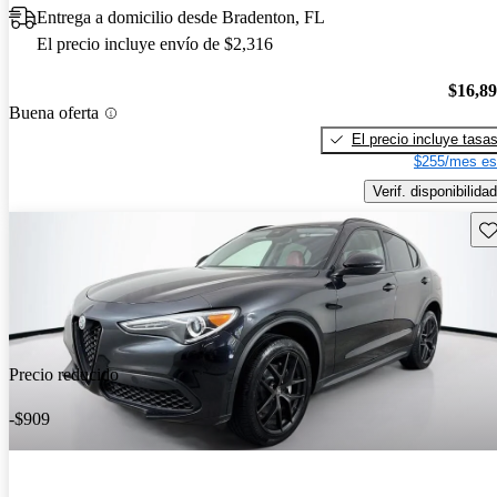
Entrega a domicilio desde Bradenton, FL
El precio incluye envío de $2,316
$16,8
Buena oferta
El precio incluye tasa
$255/mes es
Verif. disponibilidad
Gu
Precio reducido
-$909