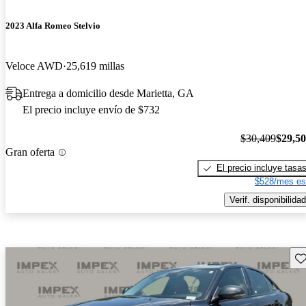
2023 Alfa Romeo Stelvio
Veloce AWD
25,619 millas
Entrega a domicilio desde Marietta, GA
El precio incluye envío de $732
$30,409
$29,5
Gran oferta
El precio incluye tasa
$528/mes es
Verif. disponibilidad
Gu