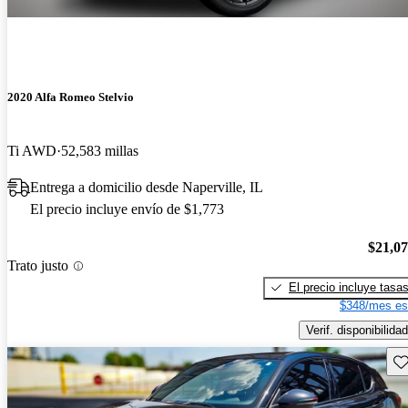
2020 Alfa Romeo Stelvio
Ti AWD
52,583 millas
Entrega a domicilio desde Naperville, IL
El precio incluye envío de $1,773
$21,0
Trato justo
El precio incluye tasa
$348/mes es
Verif. disponibilidad
Gu