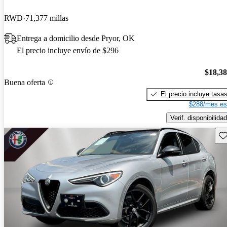
RWD
71,377 millas
Entrega a domicilio desde Pryor, OK
El precio incluye envío de $296
$18,3
Buena oferta
El precio incluye tasa
$288/mes es
Verif. disponibilidad
Gu