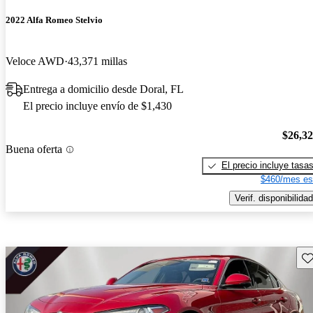
2022 Alfa Romeo Stelvio
Veloce AWD
43,371 millas
Entrega a domicilio desde Doral, FL
El precio incluye envío de $1,430
$26,3
Buena oferta
El precio incluye tasa
$460/mes es
Verif. disponibilidad
Gu