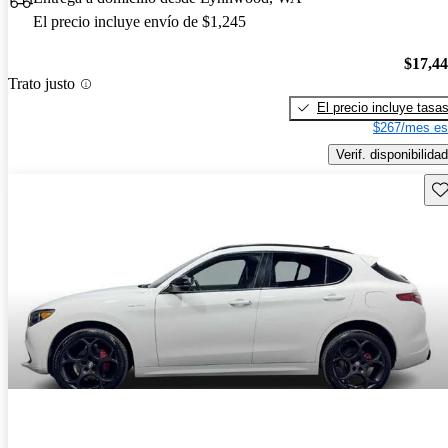
El precio incluye envío de $1,245
$17,4
Trato justo
El precio incluye tasa
$267/mes es
Verif. disponibilidad
Gu