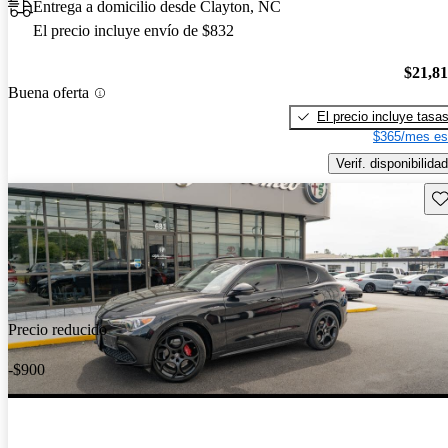
Entrega a domicilio desde Clayton, NC
El precio incluye envío de $832
$21,8
Buena oferta
El precio incluye tasa
$365/mes es
Verif. disponibilidad
Gu
Precio reducido
-$900