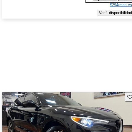
$294/mes es
Verif. disponibilidad
Gu