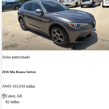
Gu
Aviso patrocinado
2018 Alfa Romeo Stelvio
AWD
101,010 millas
Cabot, AR
82 millas