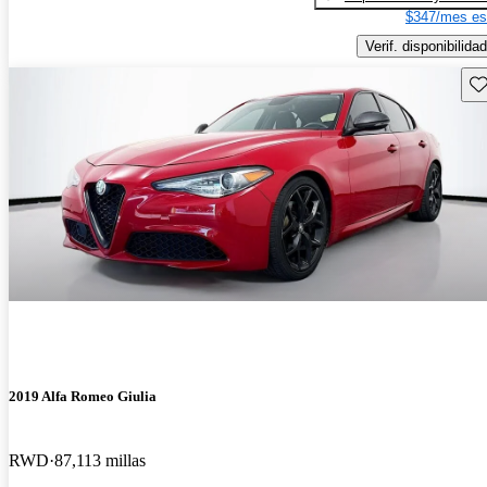
$347/mes es
Verif. disponibilidad
Gu
2019 Alfa Romeo Giulia
RWD
87,113 millas