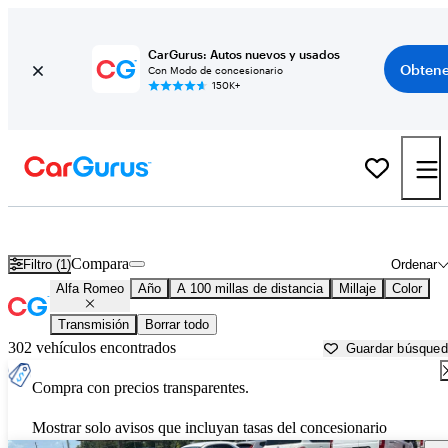
CarGurus: Autos nuevos y usados
Obtene
Con Modo de concesionario
150K+
Autos Alfa Romeo usados en venta cerca de
Arkadelphia, AR
Compara
Filtro (1)
Ordenar
Alfa Romeo
Año
A 100 millas de distancia
Millaje
Color
Transmisión
Borrar todo
302 vehículos encontrados
Guardar búsque
Compra con precios transparentes.
Mostrar solo avisos que incluyan tasas del concesionario