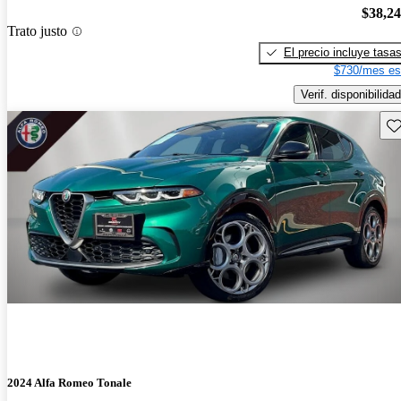
$38,2
Trato justo
El precio incluye tasa
$730/mes es
Verif. disponibilidad
Gu
2024 Alfa Romeo Tonale