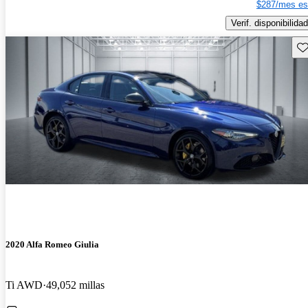
$287/mes es
Verif. disponibilidad
Gu
2020 Alfa Romeo Giulia
Ti AWD
49,052 millas