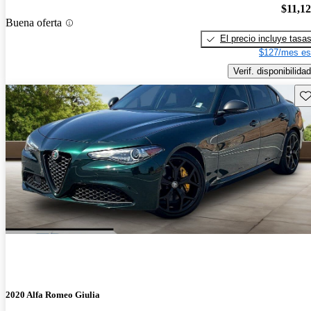
$11,1
Buena oferta
El precio incluye tasa
$127/mes es
Verif. disponibilidad
Gu
2020 Alfa Romeo Giulia