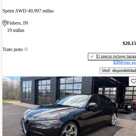
Sprint AWD
49,997 millas
Fishers, IN
19 millas
$20,1
Trato justo
El precio incluye tasa
$389/mes es
Verif. disponibilidad
Gu