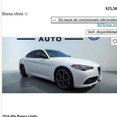
$25,5
Buena oferta
Sin tasas de concesionario adicionale
$476/mes es
Verif. disponibilidad
Gu
2024 Alfa Romeo Giulia