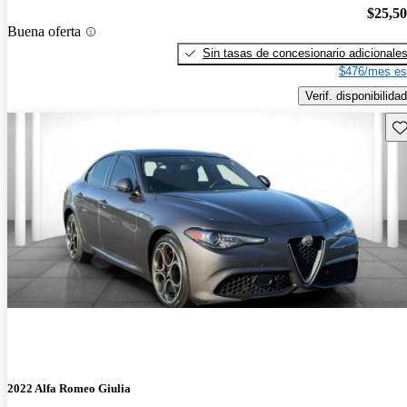
$25,5
Buena oferta
Sin tasas de concesionario adicionale
$476/mes es
Verif. disponibilidad
Gu
2022 Alfa Romeo Giulia