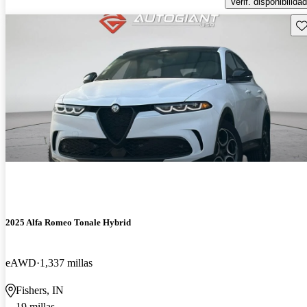
Verif. disponibilidad
Gu
2025 Alfa Romeo Tonale Hybrid
eAWD
1,337 millas
Fishers, IN
19 millas