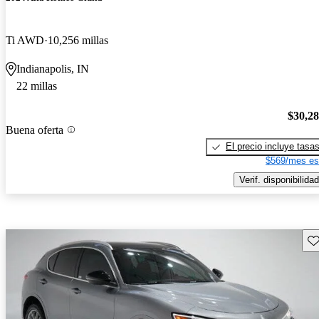
Ti AWD
10,256 millas
Indianapolis, IN
22 millas
$30,2
Buena oferta
El precio incluye tasa
$569/mes es
Verif. disponibilidad
Gu