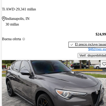
Ti AWD
29,341 millas
Indianapolis, IN
30 millas
$24,9
Buena oferta
El precio incluye tasa
$482/mes es
Verif. disponibilidad
Gu