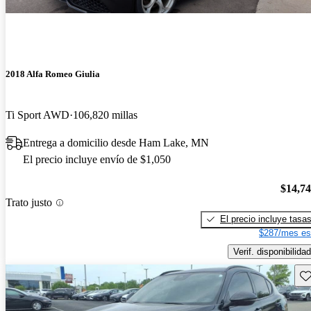
2018 Alfa Romeo Giulia
Ti Sport AWD
106,820 millas
Entrega a domicilio desde Ham Lake, MN
El precio incluye envío de $1,050
$14,7
Trato justo
El precio incluye tasa
$287/mes es
Verif. disponibilidad
Gu