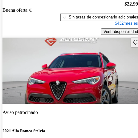
$22,9
Buena oferta
Sin tasas de concesionario adicionale
$432/mes es
Verif. disponibilidad
Gu
Aviso patrocinado
2021 Alfa Romeo Stelvio