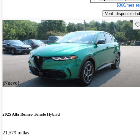
$360/mes es
Verif. disponibilidad
Gu
¡Nuevo!
2025 Alfa Romeo Tonale Hybrid
21,579 millas