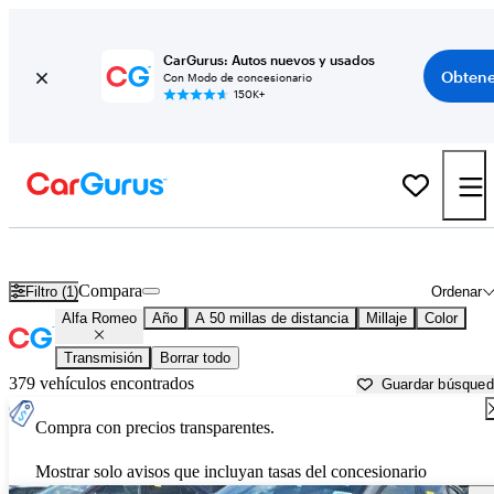
CarGurus: Autos nuevos y usados
Obtene
Con Modo de concesionario
150K+
Autos Alfa Romeo usados en venta cerca de
Anderson, IN
Compara
Filtro (1)
Ordenar
Alfa Romeo
Año
A 50 millas de distancia
Millaje
Color
Transmisión
Borrar todo
379 vehículos encontrados
Guardar búsque
Compra con precios transparentes.
Mostrar solo avisos que incluyan tasas del concesionario