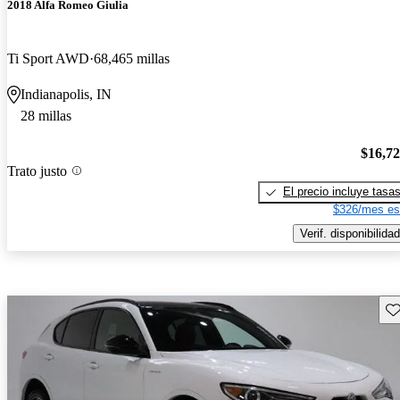
2018 Alfa Romeo Giulia
Ti Sport AWD
68,465 millas
Indianapolis, IN
28 millas
$16,7
Trato justo
El precio incluye tasa
$326/mes es
Verif. disponibilidad
Gu