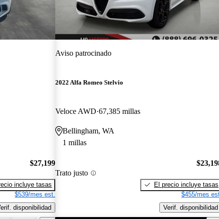
Aviso patrocinado
2022 Alfa Romeo Stelvio
Veloce AWD
67,385 millas
Bellingham, WA
1 millas
$27,199
$23,19
Trato justo
recio incluye tasas
El precio incluye tasas
$539/mes est.
$455/mes est
erif. disponibilidad
Verif. disponibilidad