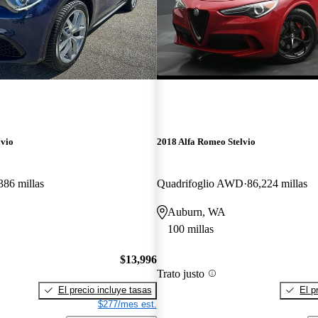
lvio
2018 Alfa Romeo Stelvio
386 millas
Quadrifoglio AWD
86,224 millas
Auburn, WA
100 millas
$13,996
Trato justo
El precio incluye tasas
El p
$277/mes est.