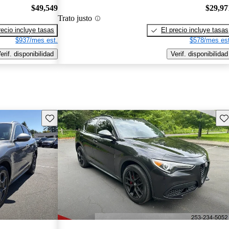
$49,549
$29,97
Trato justo
recio incluye tasas
El precio incluye tasas
$937/mes est.
$578/mes est
erif. disponibilidad
Verif. disponibilidad
Guarda este Aviso
Gu