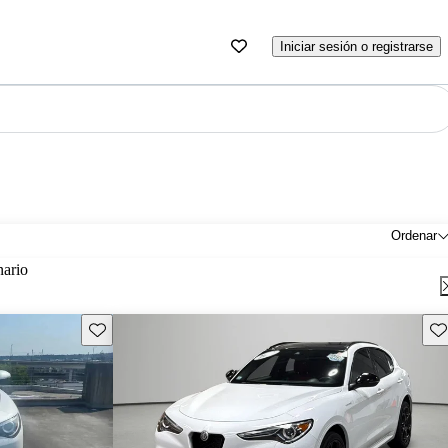
Iniciar sesión o registrarse
Ordenar
nario
Guarda este Aviso
Gu