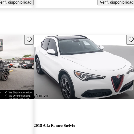
erif. disponibilidad
Verif. disponibilidad
Guarda este Aviso
Gu
¡Nuevo!
2018 Alfa Romeo Stelvio