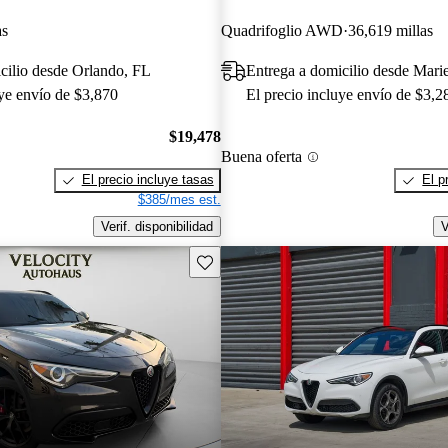
as
Quadrifoglio AWD
36,619 millas
cilio desde Orlando, FL
Entrega a domicilio desde Mari
uye envío de $3,870
El precio incluye envío de $3,2
$19,478
Buena oferta
El precio incluye tasas
El p
$385/mes est.
Verif. disponibilidad
V
Guarda este Aviso