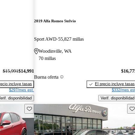
2019 Alfa Romeo Stelvio
Sport AWD
55,827 millas
Woodinville, WA
70 millas
$15,991
$14,991
$16,77
Buena oferta
recio incluye tasas
El precio incluye tasas
$297/mes est.
$332/mes est
erif. disponibilidad
Verif. disponibilidad
Guarda este Aviso
Gu