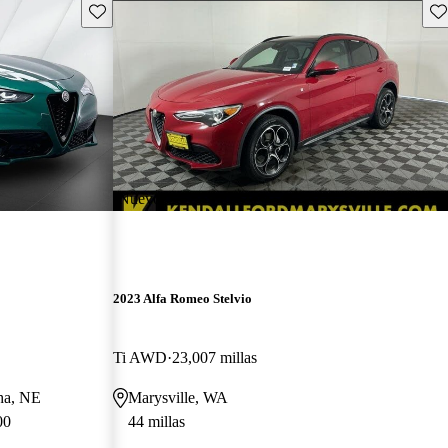
Guarda este Aviso
Gu
¡Nuevo!
2023 Alfa Romeo Stelvio
Ti AWD
23,007 millas
ha, NE
Marysville, WA
00
44 millas