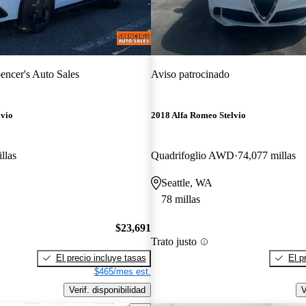
encer's Auto Sales
Aviso patrocinado
lvio
2018 Alfa Romeo Stelvio
llas
Quadrifoglio AWD
74,077 millas
Seattle, WA
78 millas
$23,691
Trato justo
El precio incluye tasas
El p
$465/mes est.
Verif. disponibilidad
V