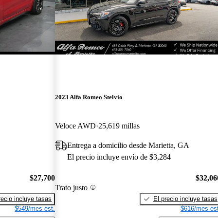
2023 Alfa Romeo Stelvio
Veloce AWD
25,619 millas
Entrega a domicilio desde Marietta, GA
El precio incluye envío de $3,284
$27,700
$32,06
Trato justo
recio incluye tasas
El precio incluye tasas
$549/mes est.
$616/mes est