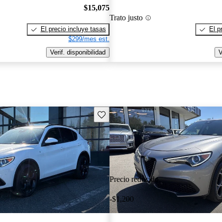
$15,075
Trato justo
El precio incluye tasas
El p
$299/mes est.
Verif. disponibilidad
V
Guarda este Aviso
Precio reducido
-$1,200