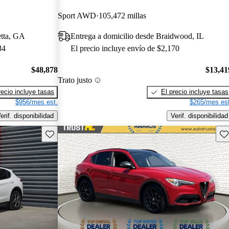
Sport AWD
105,472 millas
etta, GA
Entrega a domicilio desde Braidwood, IL
84
El precio incluye envío de $2,170
$48,878
$13,41
Trato justo
recio incluye tasas
El precio incluye tasas
$956/mes est.
$265/mes est
erif. disponibilidad
Verif. disponibilidad
Guarda este Aviso
Gu