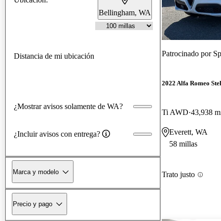
Bellingham, WA
Patrocinado por
Sp
Distancia de mi ubicación
2022 Alfa Romeo Ste
¿Mostrar avisos solamente de WA?
Ti AWD
43,938 mi
Everett, WA
¿Incluir avisos con entrega?
58 millas
Marca y modelo
Trato justo
Precio y pago