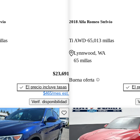
lvio
2018 Alfa Romeo Stelvio
llas
Ti AWD
65,013 millas
Lynnwood, WA
65 millas
$23,691
Buena oferta
El precio incluye tasas
El p
$465/mes est.
Verif. disponibilidad
V
Guarda este Aviso