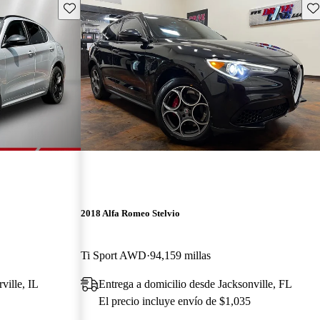
Guarda este Aviso
Gu
2018 Alfa Romeo Stelvio
Ti Sport AWD
94,159 millas
ville, IL
Entrega a domicilio desde Jacksonville, FL
El precio incluye envío de $1,035