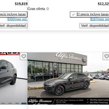
$19,819
$12,32
Gran oferta
recio incluye tasas
El precio incluye tasas
$350/mes est.
$187/mes est
erif. disponibilidad
Verif. disponibilidad
Guarda este Aviso
Gu
Precio reducido
-$900