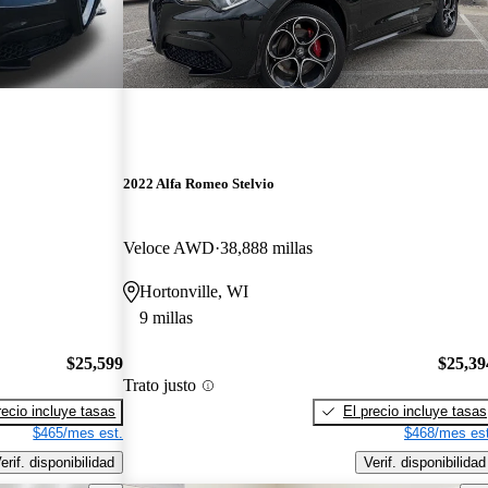
2022 Alfa Romeo Stelvio
Veloce AWD
38,888 millas
Hortonville, WI
9 millas
$25,599
$25,39
Trato justo
recio incluye tasas
El precio incluye tasas
$465/mes est.
$468/mes est
erif. disponibilidad
Verif. disponibilidad