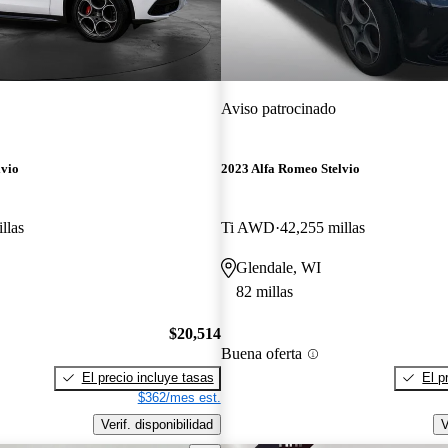
Aviso patrocinado
lvio
2023 Alfa Romeo Stelvio
llas
Ti AWD
42,255 millas
Glendale, WI
82 millas
$20,514
Buena oferta
El precio incluye tasas
El p
$362/mes est.
Verif. disponibilidad
V