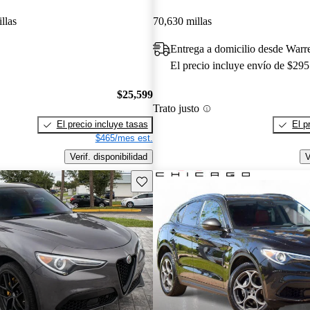
llas
70,630 millas
Entrega a domicilio desde Warr
El precio incluye envío de $295
$25,599
Trato justo
El precio incluye tasas
El p
$465/mes est.
Verif. disponibilidad
V
Guarda este Aviso