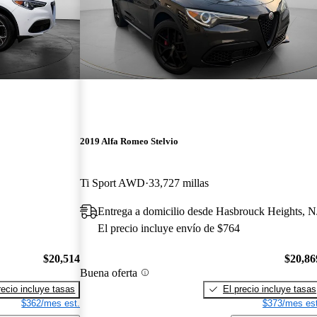
2019 Alfa Romeo Stelvio
Ti Sport AWD
33,727 millas
Entrega a domicilio desde Hasbrouck Heights, N
El precio incluye envío de $764
$20,514
$20,86
Buena oferta
recio incluye tasas
El precio incluye tasas
$362/mes est.
$373/mes est