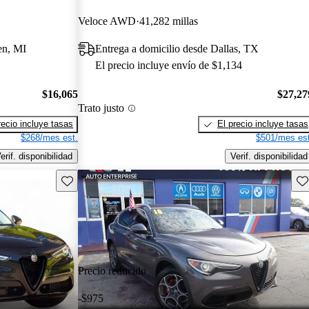
Veloce AWD
41,282 millas
en, MI
Entrega a domicilio desde Dallas, TX
El precio incluye envío de $1,134
$16,065
$27,27
Trato justo
recio incluye tasas
El precio incluye tasas
$268/mes est.
$501/mes est
erif. disponibilidad
Verif. disponibilidad
Guarda este Aviso
Gu
Precio reducido
-$975