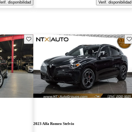
erif. disponibilidad
Verif. disponibilidad
Guarda este Aviso
Gu
2023 Alfa Romeo Stelvio