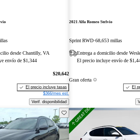
lvio
2021 Alfa Romeo Stelvio
llas
Sprint RWD
68,653 millas
cilio desde Chantilly, VA
Entrega a domicilio desde Wesl
uye envío de $1,344
El precio incluye envío de $1,4
$20,642
Gran oferta
El precio incluye tasas
El p
$366/mes est.
Verif. disponibilidad
V
Guarda este Aviso