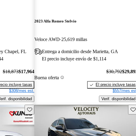
2023 Alfa Romeo Stelvio
Veloce AWD
25,619 millas
ey Chapel, FL
Entrega a domicilio desde Marietta, GA
44
El precio incluye envío de $1,114
$18,873
$17,964
$30,792
$29,89
Buena oferta
recio incluye tasas
El precio incluye tasas
$308/mes est.
$557/mes est
erif. disponibilidad
Verif. disponibilidad
Guarda este Aviso
Gu