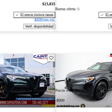
$23,835
Buena oferta
El precio incluye tasas
El p
$428/mes est.
Verif. disponibilidad
V
Guarda este Aviso
Precio reducido
-$909