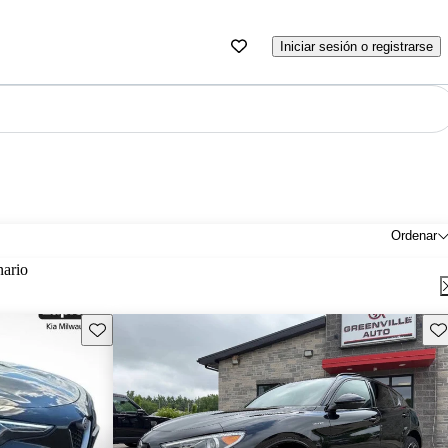
Iniciar sesión o registrarse
Ordenar
nario
Guarda este Aviso
Gu