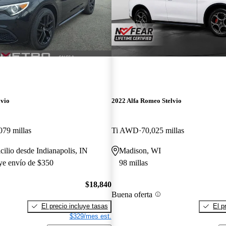
lvio
2022 Alfa Romeo Stelvio
079 millas
Ti AWD
70,025 millas
cilio desde Indianapolis, IN
Madison, WI
uye envío de $350
98 millas
$18,840
Buena oferta
El precio incluye tasas
El p
$329/mes est.