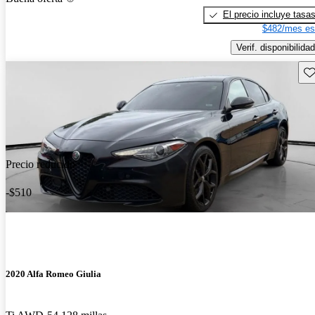
El precio incluye tasa
$482/mes es
Verif. disponibilidad
Gu
Precio reducido
-$510
2020 Alfa Romeo Giulia