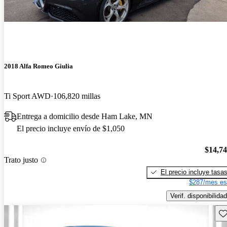
2018 Alfa Romeo Giulia
Ti Sport AWD
106,820 millas
Entrega a domicilio desde Ham Lake, MN
El precio incluye envío de $1,050
$14,7
Trato justo
El precio incluye tasa
$287/mes es
Verif. disponibilidad
Gu