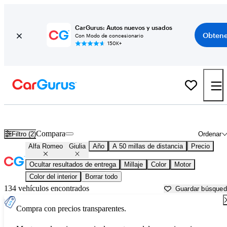
CarGurus: Autos nuevos y usados
Obtene
Con Modo de concesionario
150K+
Alfa Romeo Giulia usados en venta cerca de
Anderson, IN
Compara
Filtro (2)
Ordenar
Alfa Romeo
Giulia
Año
A 50 millas de distancia
Precio
Ocultar resultados de entrega
Millaje
Color
Motor
Color del interior
Borrar todo
134 vehículos encontrados
Guardar búsque
Compra con precios transparentes.