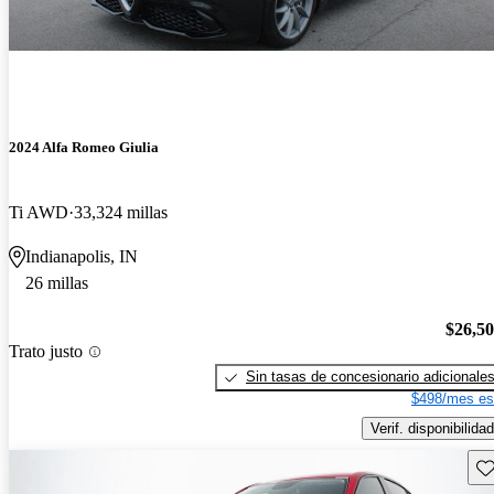
2024 Alfa Romeo Giulia
Ti AWD
33,324 millas
Indianapolis, IN
26 millas
$26,5
Trato justo
Sin tasas de concesionario adicionale
$498/mes es
Verif. disponibilidad
Gu