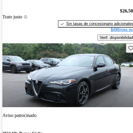
$26,5
Trato justo
Sin tasas de concesionario adicionale
$498/mes es
Verif. disponibilidad
Gu
Aviso patrocinado