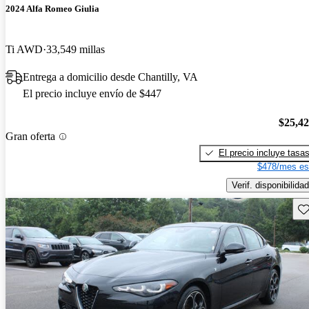
2024 Alfa Romeo Giulia
Ti AWD
33,549 millas
Entrega a domicilio desde Chantilly, VA
El precio incluye envío de $447
$25,4
Gran oferta
El precio incluye tasa
$478/mes es
Verif. disponibilidad
Gu