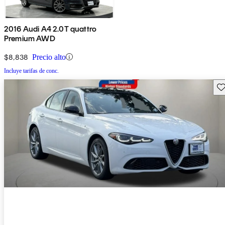
2016 Audi A4 2.0T quattro
Premium AWD
$8,838
Precio alto
Incluye tarifas de conc.
Gu