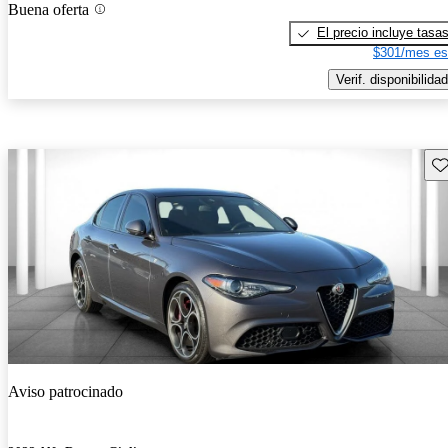
Buena oferta
El precio incluye tasa
$301/mes es
Verif. disponibilidad
Gu
Aviso patrocinado