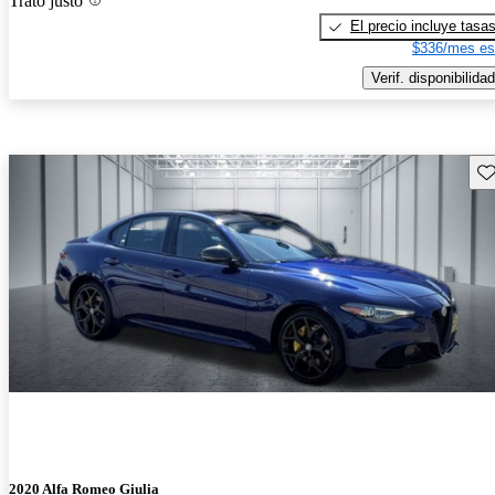
Trato justo
El precio incluye tasa
$336/mes es
Verif. disponibilidad
Gu
2020 Alfa Romeo Giulia