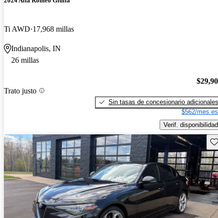
2024 Alfa Romeo Giulia
Ti AWD
17,968 millas
Indianapolis, IN
26 millas
$29,9
Trato justo
Sin tasas de concesionario adicionale
$562/mes es
Verif. disponibilidad
Gu