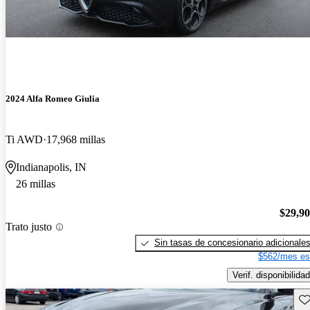
2024 Alfa Romeo Giulia
Ti AWD
17,968 millas
Indianapolis, IN
26 millas
$29,9
Trato justo
Sin tasas de concesionario adicionale
$562/mes es
Verif. disponibilidad
Gu