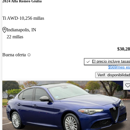
2024 Alfa Romeo Giulia
Ti AWD
10,256 millas
Indianapolis, IN
22 millas
$30,2
Buena oferta
El precio incluye tasa
$569/mes es
Verif. disponibilidad
Gu