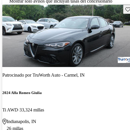
Mostrar solo avisos que incluyan tasas del concesionario
Gu
Patrocinado por
TruWorth Auto - Carmel, IN
2024 Alfa Romeo Giulia
Ti AWD
33,324 millas
Indianapolis, IN
26 millas