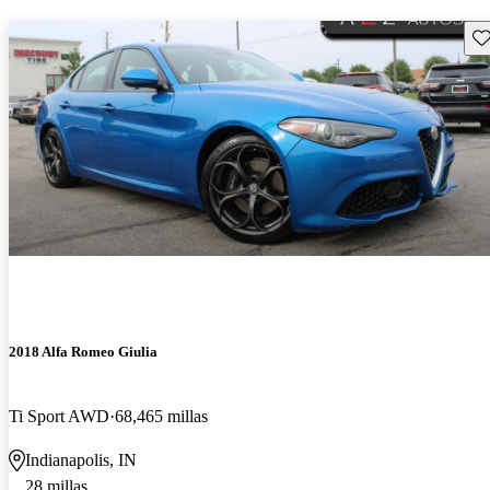
Gu
2018 Alfa Romeo Giulia
Ti Sport AWD
68,465 millas
Indianapolis, IN
28 millas