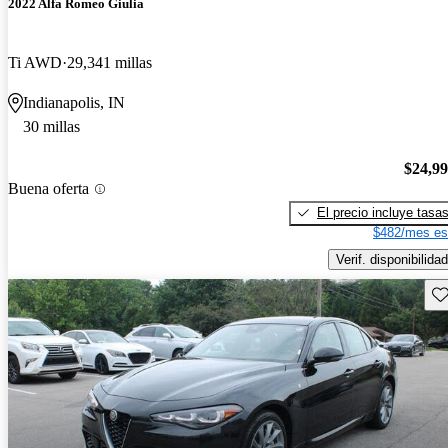
2022 Alfa Romeo Giulia
Ti AWD
29,341 millas
Indianapolis, IN
30 millas
$24,9
Buena oferta
El precio incluye tasa
$482/mes es
Verif. disponibilidad
Gu