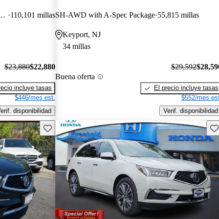
echnology and A-SPEC Package
110,101 millas
SH-AWD with A-Spec Package
55,815 millas
Keyport, NJ
34 millas
$23,880
$22,880
$29,592
$28,59
Buena oferta
recio incluye tasas
El precio incluye tasas
$446/mes est.
$552/mes est
erif. disponibilidad
Verif. disponibilidad
Guarda este Aviso
Gu