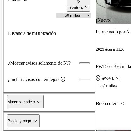
Trenton, NJ
¡Nuevo!
Patrocinado por
Au
Distancia de mi ubicación
2021 Acura TLX
¿Mostrar avisos solamente de NJ?
FWD
52,376 milla
Sewell, NJ
¿Incluir avisos con entrega?
37 millas
Marca y modelo
Buena oferta
Precio y pago