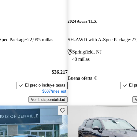
2024 Acura TLX
pec Package
22,995 millas
SH-AWD with A-Spec Package
27
Springfield, NJ
40 millas
$36,217
Buena oferta
El precio incluye tasas
El p
$687/mes est.
Verif. disponibilidad
V
Guarda este Aviso