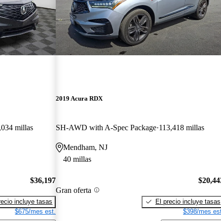
2019 Acura RDX
,034 millas
SH-AWD with A-Spec Package
113,418 millas
Mendham, NJ
40 millas
$36,197
$20,44
Gran oferta
recio incluye tasas
El precio incluye tasas
$675/mes est.
$398/mes est