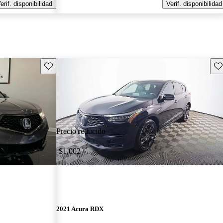
erif. disponibilidad
Verif. disponibilidad
Guarda este Aviso
Gu
Precio reducido
-$1,002
2021 Acura RDX