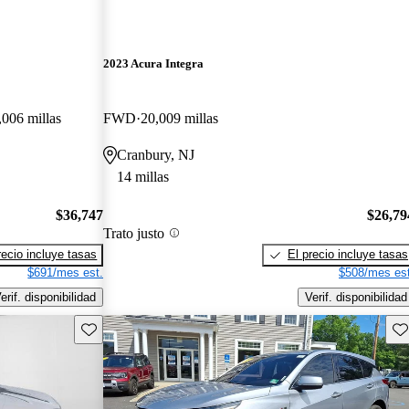
2023 Acura Integra
,006 millas
FWD
20,009 millas
Cranbury, NJ
14 millas
$36,747
$26,79
Trato justo
recio incluye tasas
El precio incluye tasas
$691/mes est.
$508/mes est
erif. disponibilidad
Verif. disponibilidad
Guarda este Aviso
Gu