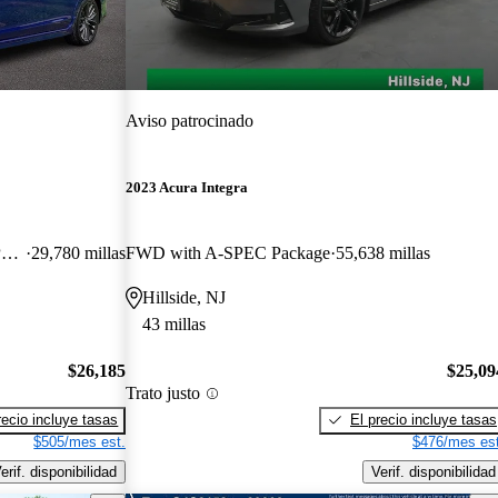
Aviso patrocinado
2023 Acura Integra
FWD with Premium and A-SPEC Package
29,780 millas
FWD with A-SPEC Package
55,638 millas
Hillside, NJ
43 millas
$26,185
$25,09
Trato justo
recio incluye tasas
El precio incluye tasas
$505/mes est.
$476/mes est
erif. disponibilidad
Verif. disponibilidad