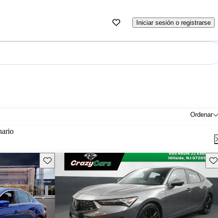
Iniciar sesión o registrarse
Ordenar
nario
Guarda este Aviso
Gu