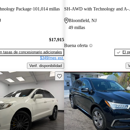
hnology Package
101,014 millas
SH-AWD with T
J
Bloomfield, NJ
49 millas
$17,915
Buena oferta
n tasas de concesionario adicionales
El p
$349/mes est.
Verif. disponibilidad
V
Guarda este Aviso