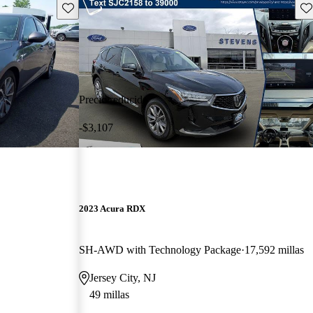
Guarda este Aviso
Gu
Precio reducido
-$3,107
2023 Acura RDX
SH-AWD with Technology Package
17,592 millas
Jersey City, NJ
49 millas