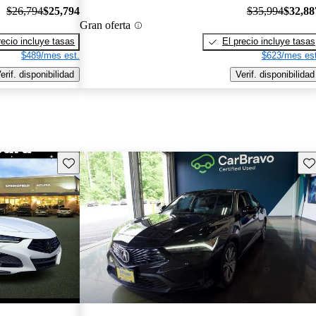
$26,794
$25,794
$35,994
$32,88
Gran oferta
recio incluye tasas
El precio incluye tasas
$489/mes est.
$623/mes est
erif. disponibilidad
Verif. disponibilidad
Guarda este Aviso
Gu