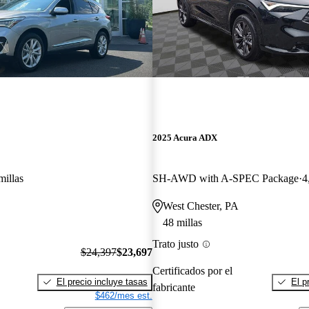
2025 Acura ADX
millas
SH-AWD with A-SPEC Package
4
West Chester, PA
48 millas
Trato justo
$24,397
$23,697
Certificados por el
El precio incluye tasas
El p
fabricante
$462/mes est.