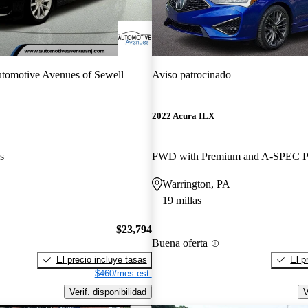
tomotive Avenues of Sewell
Aviso patrocinado
2022 Acura ILX
s
Warrington, PA
19 millas
$23,794
Buena oferta
El precio incluye tasas
El p
$460/mes est.
Verif. disponibilidad
V