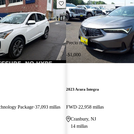
Guarda este Aviso
Precio reducido
-$1,000
2023 Acura Integra
hnology Package
37,093 millas
FWD
22,958 millas
Cranbury, NJ
14 millas