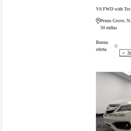
V6 FWD with Tec
Penns Grove, N
50 millas
Buena
oferta
Si
Precio reducido
-$1,010