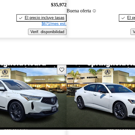
$35,972
Buena oferta
El precio incluye tasas
El p
$671/mes est.
Verif. disponibilidad
V
Guarda este Aviso