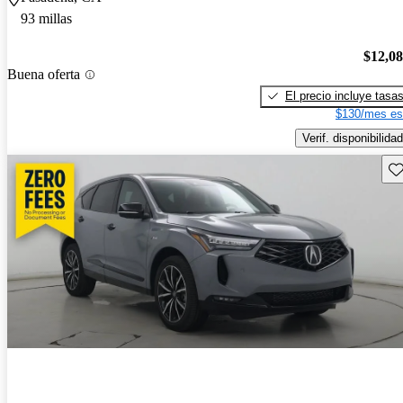
93 millas
$12,0
Buena oferta
El precio incluye tasa
$130/mes es
Verif. disponibilidad
Gu