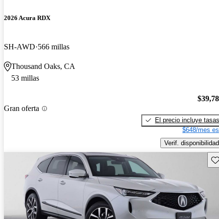
2026 Acura RDX
SH-AWD
566 millas
Thousand Oaks, CA
53 millas
$39,7
Gran oferta
El precio incluye tasa
$648/mes es
Verif. disponibilidad
Gu