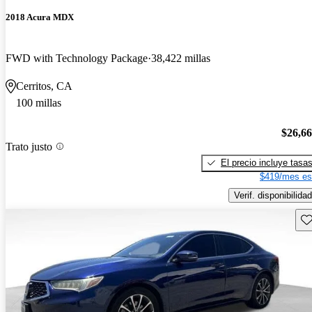
2018 Acura MDX
FWD with Technology Package
38,422 millas
Cerritos, CA
100 millas
$26,6
Trato justo
El precio incluye tasa
$419/mes es
Verif. disponibilidad
Gu