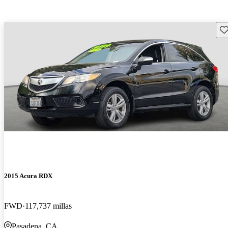
Gu
2015 Acura RDX
FWD
117,737 millas
Pasadena, CA