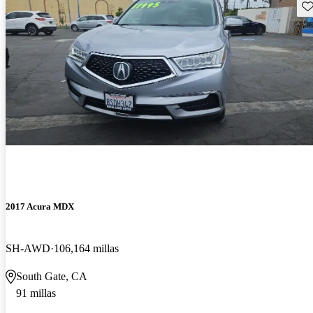
Gu
2017 Acura MDX
SH-AWD
106,164 millas
South Gate, CA
91 millas