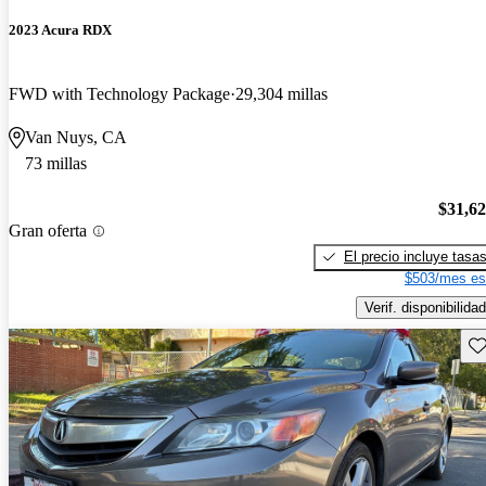
2023 Acura RDX
FWD with Technology Package
29,304 millas
Van Nuys, CA
73 millas
$31,6
Gran oferta
El precio incluye tasa
$503/mes es
Verif. disponibilidad
Gu