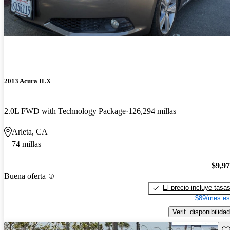
2013 Acura ILX
2.0L FWD with Technology Package
126,294 millas
Arleta, CA
74 millas
$9,9
Buena oferta
El precio incluye tasa
$89/mes es
Verif. disponibilidad
Gu