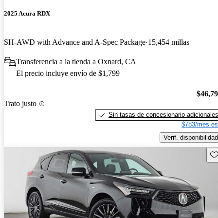
2025 Acura RDX
SH-AWD with Advance and A-Spec Package
15,454 millas
Transferencia a la tienda a Oxnard, CA
El precio incluye envío de $1,799
$46,7
Trato justo
Sin tasas de concesionario adicionale
$783/mes es
Verif. disponibilidad
Gu