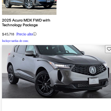
2025 Acura MDX FWD with
Technology Package
$45,718
Precio alto
Incluye tarifas de conc.
Gu