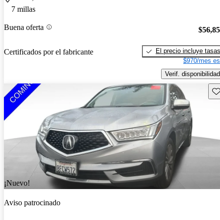
7 millas
Buena oferta
$56,8
El precio incluye tasa
Certificados por el fabricante
$970/mes es
Verif. disponibilidad
Gu
¡Nuevo!
Aviso patrocinado