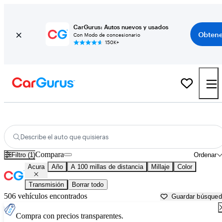
CarGurus: Autos nuevos y usados
Obtene
Con Modo de concesionario
150K+
Autos Acura usados en venta cerca de
Santa Barbara, CA
Describe el auto que quisieras
Compara
Filtro (1)
Ordenar
Acura
Año
A 100 millas de distancia
Millaje
Color
Transmisión
Borrar todo
506 vehículos encontrados
Guardar búsque
Compra con precios transparentes.