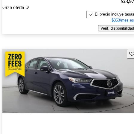
$23,9
Gran oferta
El precio incluye tasa
$353/mes es
Verif. disponibilidad
Gu