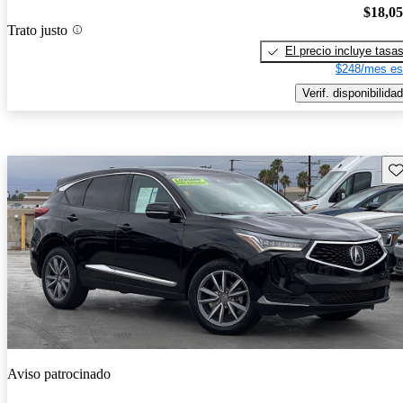
$18,0
Trato justo
El precio incluye tasa
$248/mes es
Verif. disponibilidad
Gu
Aviso patrocinado