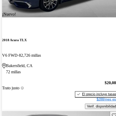
¡Nuevo!
2018 Acura TLX
V6 FWD
82,726 millas
Bakersfield, CA
72 millas
$20,0
Trato justo
El precio incluye tasa
$288/mes es
Verif. disponibilidad
Gu