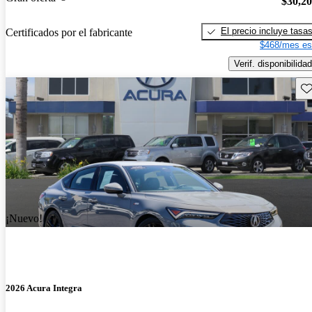
$30,2
El precio incluye tasa
Certificados por el fabricante
$468/mes es
Verif. disponibilidad
Gu
¡Nuevo!
2026 Acura Integra