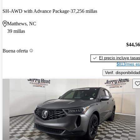
SH-AWD with Advance Package
37,256 millas
Matthews, NC
39 millas
$44,5
Buena oferta
El precio incluye tasa
$813/mes es
Verif. disponibilidad
Gu