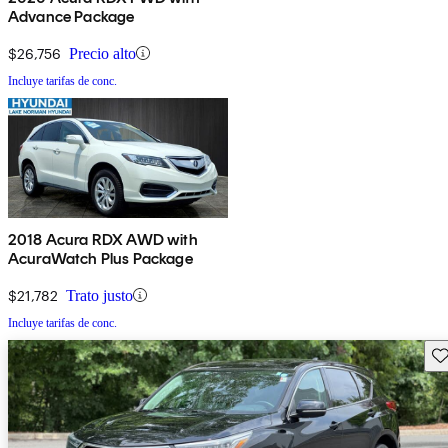
Advance Package
$26,756
Precio alto
Incluye tarifas de conc.
2018 Acura RDX AWD with
AcuraWatch Plus Package
$21,782
Trato justo
Incluye tarifas de conc.
Gu