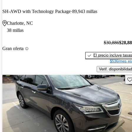
SH-AWD with Technology Package
89,943 millas
Charlotte, NC
38 millas
$30,886
$28,8
Gran oferta
El precio incluye tasa
$536/mes es
Verif. disponibilidad
Gu