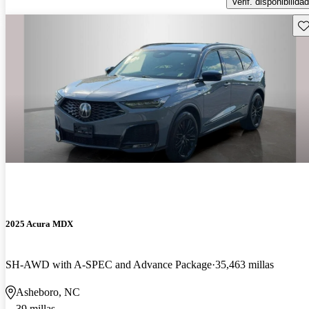
Verif. disponibilidad
Gu
2025 Acura MDX
SH-AWD with A-SPEC and Advance Package
35,463 millas
Asheboro, NC
39 millas