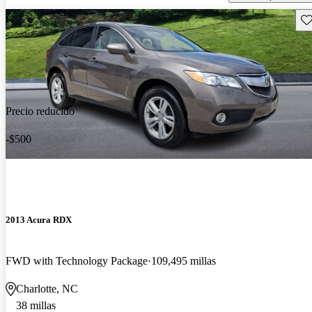
Gu
Precio reducido
-$500
2013 Acura RDX
FWD with Technology Package
109,495 millas
Charlotte, NC
38 millas