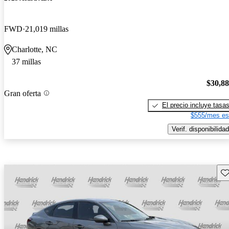
FWD
21,019 millas
Charlotte, NC
37 millas
$30,8
Gran oferta
El precio incluye tasa
$555/mes es
Verif. disponibilidad
Gu