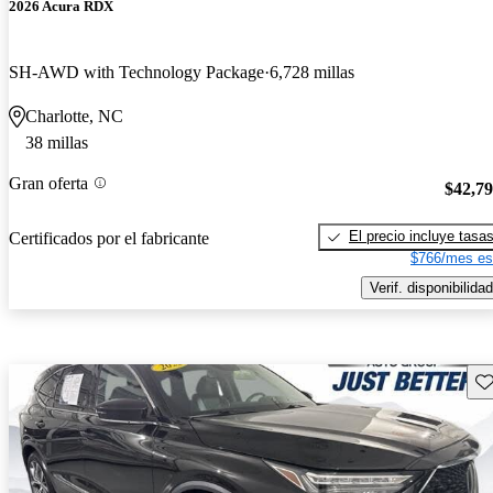
2026 Acura RDX
SH-AWD with Technology Package
6,728 millas
Charlotte, NC
38 millas
Gran oferta
$42,7
El precio incluye tasa
Certificados por el fabricante
$766/mes es
Verif. disponibilidad
Gu