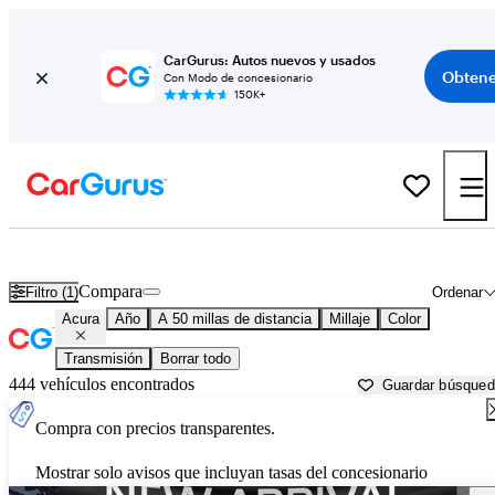
CarGurus: Autos nuevos y usados
Obtene
Con Modo de concesionario
150K+
Autos Acura usados en venta cerca de
Salisbury, NC
Compara
Filtro (1)
Ordenar
Acura
Año
A 50 millas de distancia
Millaje
Color
Transmisión
Borrar todo
444 vehículos encontrados
Guardar búsque
Compra con precios transparentes.
Mostrar solo avisos que incluyan tasas del concesionario