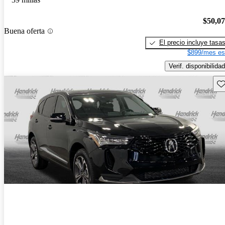
$50,0
Buena oferta
El precio incluye tasa
$899/mes es
Verif. disponibilidad
Gu