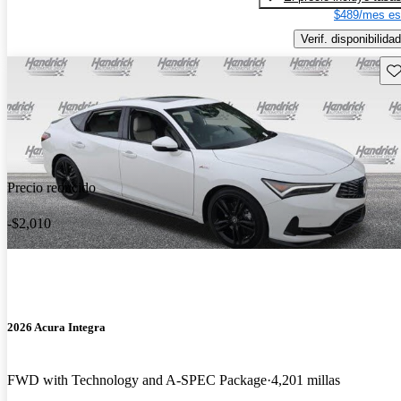
$489/mes es
Verif. disponibilidad
Gu
Precio reducido
-$2,010
2026 Acura Integra
FWD with Technology and A-SPEC Package
4,201 millas