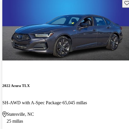
Gu
2022 Acura TLX
SH-AWD with A-Spec Package
65,045 millas
Statesville, NC
25 millas