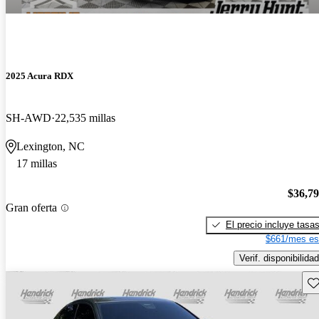
2025 Acura RDX
SH-AWD
22,535 millas
Lexington, NC
17 millas
$36,7
Gran oferta
El precio incluye tasa
$661/mes es
Verif. disponibilidad
Gu