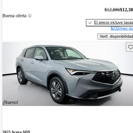
$12,886
$12,3
Buena oferta
El precio incluye tasa
$232/mes es
Verif. disponibilidad
Gu
¡Nuevo!
2025 Acura ADX