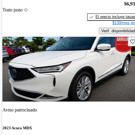
$6,9
Trato justo
El precio incluye tasa
$130/mes es
Verif. disponibilidad
Gu
Aviso patrocinado
2023 Acura MDX