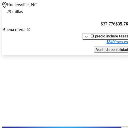
Huntersville, NC
29 millas
$37,776
$35,7
Buena oferta
El precio incluye tasa
$640/mes es
Verif. disponibilidad