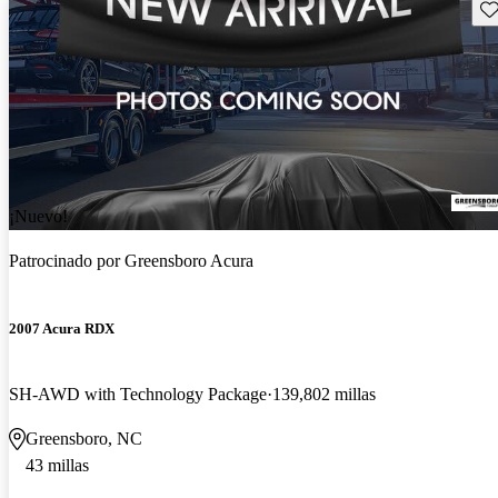
Gu
¡Nuevo!
Patrocinado por
Greensboro Acura
2007 Acura RDX
SH-AWD with Technology Package
139,802 millas
Greensboro, NC
43 millas