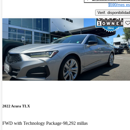
$590/mes es
Verif. disponibilidad
Gu
2022 Acura TLX
FWD with Technology Package
98,292 millas