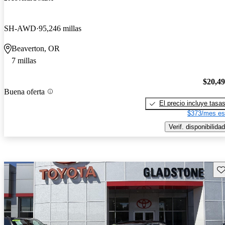
SH-AWD
95,246 millas
Beaverton, OR
7 millas
$20,4
Buena oferta
El precio incluye tasa
$373/mes es
Verif. disponibilidad
Gu