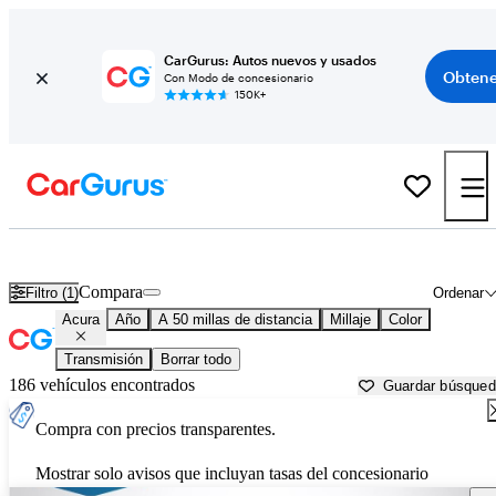
CarGurus: Autos nuevos y usados
Obtene
Con Modo de concesionario
150K+
Autos Acura usados en venta cerca de
Portland, OR
Compara
Filtro (1)
Ordenar
Acura
Año
A 50 millas de distancia
Millaje
Color
Transmisión
Borrar todo
186 vehículos encontrados
Guardar búsque
Compra con precios transparentes.
Mostrar solo avisos que incluyan tasas del concesionario