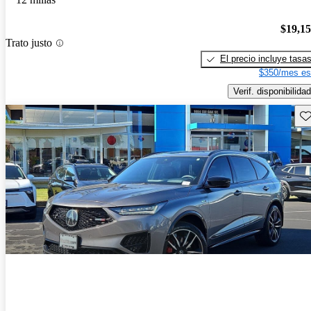
$19,1
Trato justo
El precio incluye tasa
$350/mes es
Verif. disponibilidad
Gu