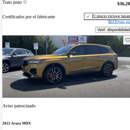
Trato justo
$36,2
El precio incluye tasa
Certificados por el fabricante
$633/mes es
Verif. disponibilidad
Gu
Aviso patrocinado
2022 Acura MDX