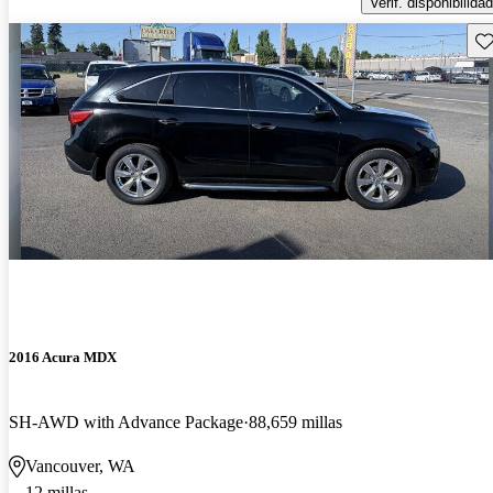
Verif. disponibilidad
Gu
2016 Acura MDX
SH-AWD with Advance Package
88,659 millas
Vancouver, WA
12 millas