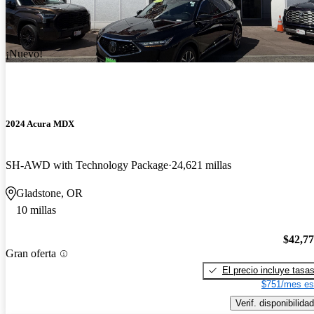
¡Nuevo!
2024 Acura MDX
SH-AWD with Technology Package
24,621 millas
Gladstone, OR
10 millas
$42,7
Gran oferta
El precio incluye tasa
$751/mes es
Verif. disponibilidad