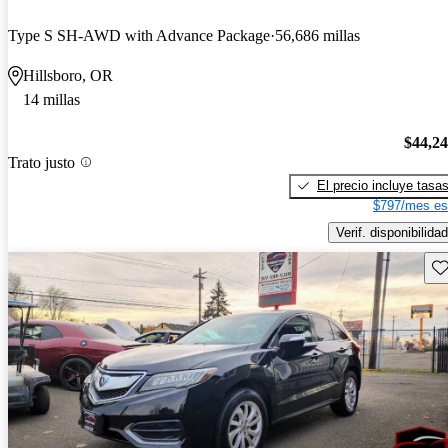
Type S SH-AWD with Advance Package
56,686 millas
Hillsboro, OR
14 millas
$44,2
Trato justo
El precio incluye tasa
$797/mes es
Verif. disponibilidad
Gu