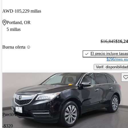
AWD
105,229 millas
Portland, OR
5 millas
$16,845
$16,2
Buena oferta
El precio incluye tasa
$296/mes es
Verif. disponibilidad
Gu
Precio reducido
-$320