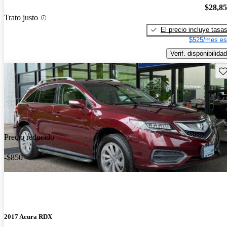
$28,8
Trato justo
El precio incluye tasa
$525/mes es
Verif. disponibilidad
Gu
Precio reducido
-$850
2017 Acura RDX