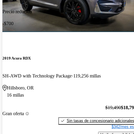
Precio reducido
-$700
2019 Acura RDX
SH-AWD with Technology Package
119,256 millas
Hillsboro, OR
16 millas
$19,490
$18,7
Gran oferta
Sin tasas de concesionario adicionale
$342/mes es