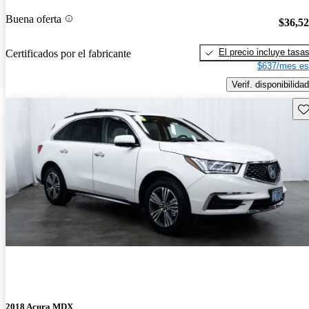
Buena oferta
$36,5
El precio incluye tasa
Certificados por el fabricante
$637/mes es
Verif. disponibilidad
Gu
2018 Acura MDX