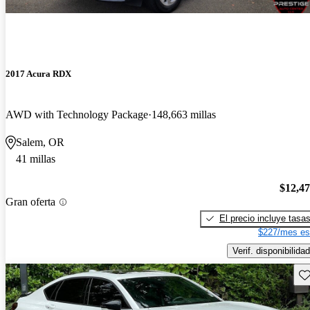
2017 Acura RDX
AWD with Technology Package
148,663 millas
Salem, OR
41 millas
$12,4
Gran oferta
El precio incluye tasa
$227/mes es
Verif. disponibilidad
Gu