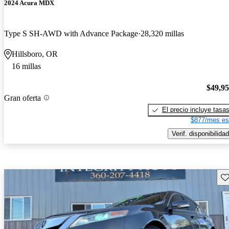
2024 Acura MDX
Type S SH-AWD with Advance Package
28,320 millas
Hillsboro, OR
16 millas
$49,9
Gran oferta
El precio incluye tasa
$877/mes es
Verif. disponibilidad
Gu